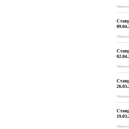
Официал
Ставр
09.04
Официал
Ставр
02.04
Официал
Ставр
26.03
Официал
Ставр
19.03
Официал