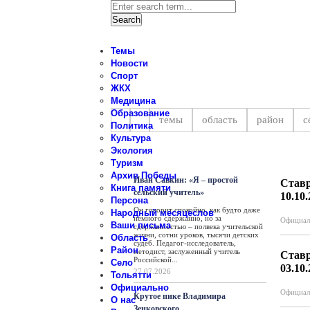
Темы
Новости
Спорт
ЖКХ
Новости Ставропольского райо
Медицина
Образование
темы
область
район
с
Политика
Культура
Экология
Персона
Туризм
Архив Победы
Иван Савкин: «Я – простой
Ставр
Книга памяти
сельский учитель»
10.10
Персона
Он говорит спокойно, как будто даже
Народный месяцеслов
немного сдержанно, но за
Официал
Ваши письма
сдержанностью – полвека учительской
жизни, сотни уроков, тысячи детских
Область
судеб. Педагог-исследователь,
Район
методист, заслуженный учитель
Ставр
Российской...
Село
03.10
27.07.2026
Тольятти
Официально
Официал
Крутое пике Владимира
О нас
Зенковского