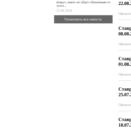
вокруг, никто не уйдет обиженным от
22.08
этого...
22.06.2026
Официал
Посмотреть все новости.
Ставр
08.08
Официал
Ставр
01.08
Официал
Ставр
25.07
Официал
Ставр
18.07