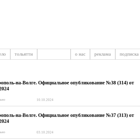
на Самарской области
ело
тольятти
официально
о нас
реклама
подписка
Официа
ополь-на-Волге. Официальное опубликование №38 (314) от
.2024
ьно
10.10.2024
ополь-на-Волге. Официальное опубликование №37 (313) от
.2024
ьно
03.10.2024