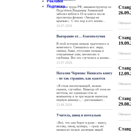
Реклама
Подписка
Ставр
Ветеран труда РФ, авиаконструктор из
Подстёпок Владимир Зенковский
26.09
заболел небом в 10-м классе после
просмотра фильма «Звезды на
крыльях». С тех пор в его жизни...
Официал
20.07.2026
Выгорание от… благополучия
Ставр
19.09
В этой истории немало трагичного и
комичного. Смешалось все: люди,
свиньи, быки, отсохшие пальцы и
Официал
откушенные уши, мегаполис и
глубинка. Все это случилось в жизни...
15.07.2026
Ставр
Наталия Чернова: Написать книгу
12.09
– не так страшно, как кажется
Официал
«Я стала писательницей, можно
сказать, случайно. Никогда об этом не
мечтала, но однажды села за
компьютер и за три недели написала
Ставр
первую книжку», – рассказывает...
29.08
23.06.2026
Официал
Учитель, швец и почтальон
«Всё, что она берет в руки – книгу,
иголку, овощ, купюру, – сразу же
Ставр
приносит пользу десяткам людей