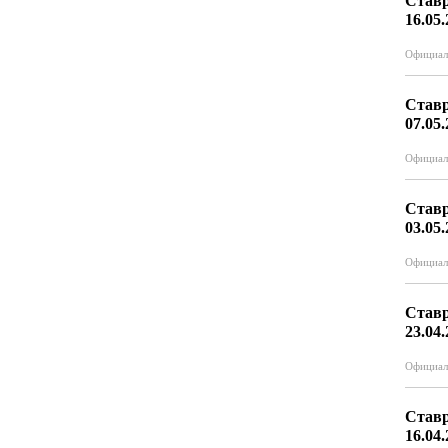
Ставр
16.05
Официал
Ставр
07.05
Официал
Ставр
03.05
Официал
Ставр
23.04
Официал
Ставр
16.04