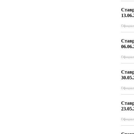
Ставр
13.06
Официал
Ставр
06.06
Официал
Ставр
30.05
Официал
Ставр
23.05
Официал