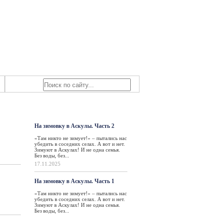
Знаем мы – знаете вы!
льно
Такая жизнь
На зимовку в Аскулы. Часть 2
«Там никто не зимует!» – пытались нас
убедить в соседних селах. А вот и нет.
Зимуют в Аскулах! И не одна семья.
Без воды, без...
17.11.2025
На зимовку в Аскулы. Часть 1
«Там никто не зимует!» – пытались нас
убедить в соседних селах. А вот и нет.
Зимуют в Аскулах! И не одна семья.
Без воды, без...