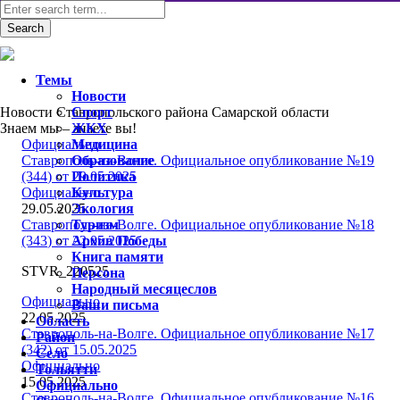
Темы
Новости
Новости Ставропольского района Самарской области
Спорт
Знаем мы – знаете вы!
ЖКХ
Официально
Медицина
Ставрополь-на-Волге. Официальное опубликование №19
Образование
(344) от 29.05.2025
Политика
Официально
Культура
29.05.2025
Экология
Ставрополь-на-Волге. Официальное опубликование №18
Туризм
(343) от 22.05.2025
Архив Победы
Книга памяти
STVR_220525
Персона
Народный месяцеслов
Официально
Ваши письма
22.05.2025
Область
Ставрополь-на-Волге. Официальное опубликование №17
Район
(342) от 15.05.2025
Село
Официально
Тольятти
15.05.2025
Официально
Ставрополь-на-Волге. Официальное опубликование №16