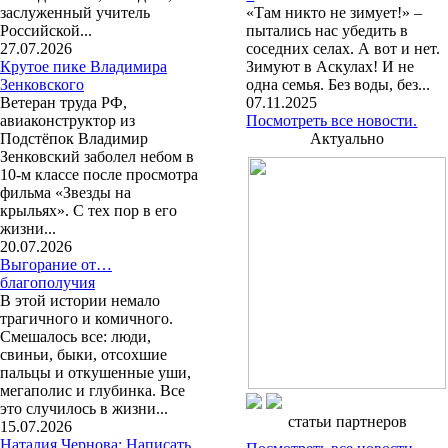
заслуженный учитель
«Там никто не зимует!» –
Российской...
пытались нас убедить в
27.07.2026
соседних селах. А вот и нет.
Крутое пике Владимира
Зимуют в Аскулах! И не
Зенковского
одна семья. Без воды, без...
Ветеран труда РФ,
07.11.2025
авиаконструктор из
Посмотреть все новости.
Подстёпок Владимир
Актуально
Зенковский заболел небом в
10-м классе после просмотра
фильма «Звезды на
крыльях». С тех пор в его
жизни...
20.07.2026
Выгорание от…
благополучия
В этой истории немало
трагичного и комичного.
Смешалось все: люди,
свиньи, быки, отсохшие
пальцы и откушенные уши,
мегаполис и глубинка. Все
это случилось в жизни...
статьи партнеров
15.07.2026
Наталия Чернова: Написать