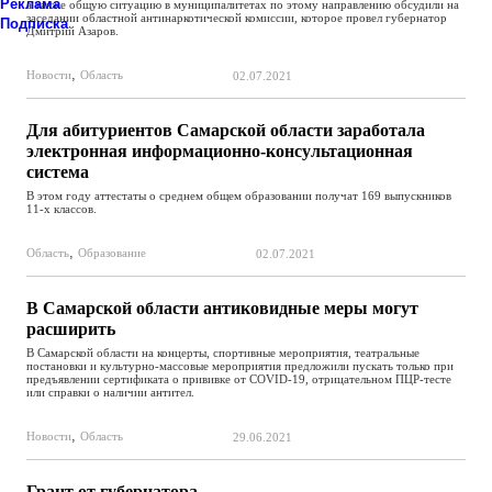
Реклама
а также общую ситуацию в муниципалитетах по этому направлению обсудили на
заседании областной антинаркотической комиссии, которое провел губернатор
Подписка
Дмитрий Азаров.
,
Новости
Область
02.07.2021
Для абитуриентов Самарской области заработала
электронная информационно-консультационная
система
В этом году аттестаты о среднем общем образовании получат 169 выпускников
11-х классов.
,
Область
Образование
02.07.2021
В Самарской области антиковидные меры могут
расширить
В Самарской области на концерты, спортивные мероприятия, театральные
постановки и культурно-массовые мероприятия предложили пускать только при
предъявлении сертификата о прививке от COVID-19, отрицательном ПЦР-тесте
или справки о наличии антител.
,
Новости
Область
29.06.2021
Грант от губернатора