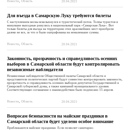
,
Новости
Область
20.04.2021
Для въезда в Самарскую Луку требуются билеты
С наступлением весны всколыхнулся и туристический поток. Толпы туристов в
минувшие выходные ринулись в национальный парк «Самарская Лука». Вот
только билеты для въезда на территорию этих красивейших мест приобрели
далеко не все, за что и были оштрафованы на немаленькие суммы.
,
Новости
Область
20.04.2021
Законность, прозрачность и справедливость осенних
выборов в Самарской области будут контролировать
независимые наблюдатели
Независимые наблюдатели Общественной палаты Самарской области и
представители политических партий будут совместно контролировать законность,
прозрачность и справедливость осенних выборов депутатов Государственной и
Самарской губернской думы, а также кампаний муниципального уровня.
Соответствующее соглашение о взаимодействии было подписано 15 апреля.
,
Новости
Область
20.04.2021
Вопросам безопасности на майские праздники в
Самарской области будет уделено особое внимание
Приближаются майские праздники. Если позволит санитарно-