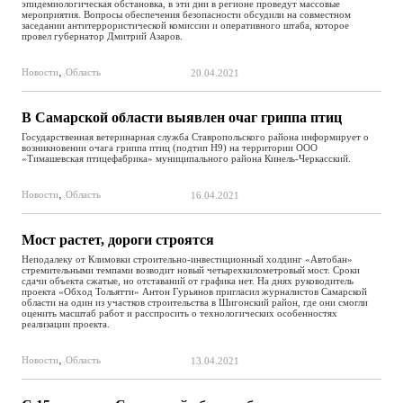
эпидемиологическая обстановка, в эти дни в регионе проведут массовые
мероприятия. Вопросы обеспечения безопасности обсудили на совместном
заседании антитеррористической комиссии и оперативного штаба, которое
провел губернатор Дмитрий Азаров.
,
Новости
Область
20.04.2021
В Самарской области выявлен очаг гриппа птиц
Государственная ветеринарная служба Ставропольского района информирует о
возникновении очага гриппа птиц (подтип Н9) на территории ООО
«Тимашевская птицефабрика» муниципального района Кинель-Черкасский.
,
Новости
Область
16.04.2021
Мост растет, дороги строятся
Неподалеку от Климовки строительно-инвестиционный холдинг «Автобан»
стремительными темпами возводит новый четырехкилометровый мост. Сроки
сдачи объекта сжатые, но отставаний от графика нет. На днях руководитель
проекта «Обход Тольятти» Антон Гурьянов пригласил журналистов Самарской
области на один из участков строительства в Шигонский район, где они смогли
оценить масштаб работ и расспросить о технологических особенностях
реализации проекта.
,
Новости
Область
13.04.2021