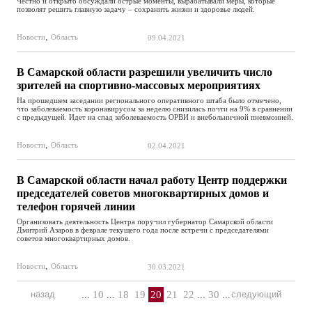
Честно и открыто обсуждали острые моменты, вырабатывали меры, которые
позволят решить главную задачу – сохранить жизни и здоровье людей.
,
Новости
Область
09.04.2021
В Самарской области разрешили увеличить число
зрителей на спортивно-массовых мероприятиях
На прошедшем заседании регионального оперативного штаба было отмечено,
что заболеваемость коронавирусом за неделю снизилась почти на 9% в сравнении
с предыдущей. Идет на спад заболеваемость ОРВИ и внебольничной пневмонией.
,
Новости
Область
02.04.2021
В Самарской области начал работу Центр поддержки
председателей советов многоквартирных домов и
телефон горячей линии
Организовать деятельность Центра поручил губернатор Самарской области
Дмитрий Азаров в феврале текущего года после встречи с председателями
советов многоквартирных домов.
,
Новости
Область
30.03.2021
назад
10
18
19
20
21
22
30
следующий
...
...
...
...