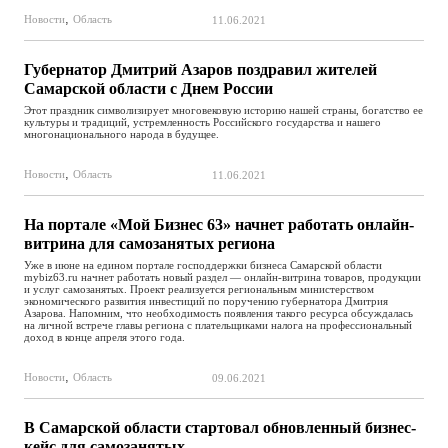
,
Новости
Область
11.06.2021
Губернатор Дмитрий Азаров поздравил жителей
Самарской области с Днем России
Этот праздник символизирует многовековую историю нашей страны, богатство ее
культуры и традиций, устремленность Российского государства и нашего
многонационального народа в будущее.
,
Новости
Область
11.06.2021
На портале «Мой Бизнес 63» начнет работать онлайн-
витрина для самозанятых региона
Уже в июне на едином портале господдержки бизнеса Самарской области
mybiz63.ru начнет работать новый раздел — онлайн-витрина товаров, продукции
и услуг самозанятых. Проект реализуется региональным министерством
экономического развития инвестиций по поручению губернатора Дмитрия
Азарова. Напомним, что необходимость появления такого ресурса обсуждалась
на личной встрече главы региона с плательщиками налога на профессиональный
доход в конце апреля этого года.
,
Новости
Область
09.06.2021
В Самарской области стартовал обновленный бизнес-
кейс для самозанятых