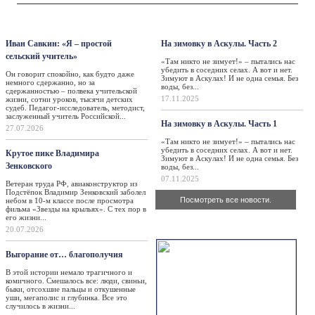
Персона
Такая жизнь
Иван Савкин: «Я – простой
На зимовку в Аскулы. Часть 2
сельский учитель»
«Там никто не зимует!» – пытались нас
убедить в соседних селах. А вот и нет.
Он говорит спокойно, как будто даже
Зимуют в Аскулах! И не одна семья. Без
немного сдержанно, но за
воды, без...
сдержанностью – полвека учительской
17.11.2025
жизни, сотни уроков, тысячи детских
судеб. Педагог-исследователь, методист,
заслуженный учитель Российской...
На зимовку в Аскулы. Часть 1
27.07.2026
«Там никто не зимует!» – пытались нас
убедить в соседних селах. А вот и нет.
Крутое пике Владимира
Зимуют в Аскулах! И не одна семья. Без
Зенковского
воды, без...
07.11.2025
Ветеран труда РФ, авиаконструктор из
Подстёпок Владимир Зенковский заболел
Посмотреть все новости.
небом в 10-м классе после просмотра
фильма «Звезды на крыльях». С тех пор в
его жизни...
Актуально
20.07.2026
Выгорание от… благополучия
В этой истории немало трагичного и
комичного. Смешалось все: люди, свиньи,
быки, отсохшие пальцы и откушенные
уши, мегаполис и глубинка. Все это
случилось в жизни...