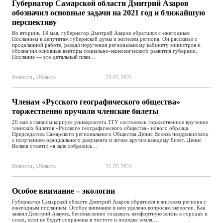
Губернатор Самарской области Дмитрий Азаров
обозначил основные задачи на 2021 год и ближайшую
перспективу
Во вторник, 18 мая, губернатор Дмитрий Азаров обратился с ежегодным
Посланием к депутатам губернской думы и жителям региона. Он рассказал о
проделанной работе, раздал поручения региональному кабинету министров и
обозначил основные векторы социально-экономического развития губернии.
Послание — это детальный план…
,
Новости
Область
23.05.2021
Членам «Русского географического общества»
торжественно вручили членские билеты
20 мая в главном корпусе университета ТГУ состоялось торжественное вручение
членских билетов «Русского географического общества» нового образца.
Председатель Самарского регионального Общества Денис Волков поздравил всех
с получением официального документа и лично вручил каждому билет. Денис
Волков отмети: «в зале собрались…
,
Новости
Область
21.05.2021
Особое внимание – экологии
Губернатор Самарской области Дмитрий Азаров обратился к жителям региона с
ежегодным посланием. Особое внимание в нем уделено вопросам экологии. Как
заявил Дмитрий Азаров, бессмысленно создавать комфортную жизнь в городах и
селах, если не будут сохранены в чистоте и порядке земля,…