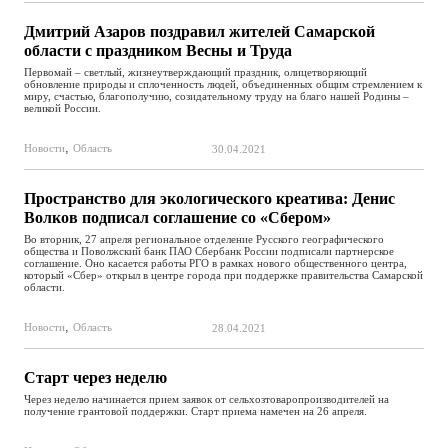
Дмитрий Азаров поздравил жителей Самарской
области с праздником Весны и Труда
Первомай – светлый, жизнеутверждающий праздник, олицетворяющий
обновление природы и сплоченность людей, объединенных общим стремлением к
миру, счастью, благополучию, созидательному труду на благо нашей Родины –
великой России.
,
Новости
Область
30.04.2021
Пространство для экологического креатива: Денис
Волков подписал соглашение со «Сбером»
Во вторник, 27 апреля региональное отделение Русского географического
общества и Поволжский банк ПАО Сбербанк России подписали партнерское
соглашение. Оно касается работы РГО в рамках нового общественного центра,
который «Сбер» открыл в центре города при поддержке правительства Самарской
области.
,
Новости
Область
28.04.2021
Старт через неделю
Через неделю начинается прием заявок от сельхозтоваропроизводителей на
получение грантовой поддержки. Старт приема намечен на 26 апреля.