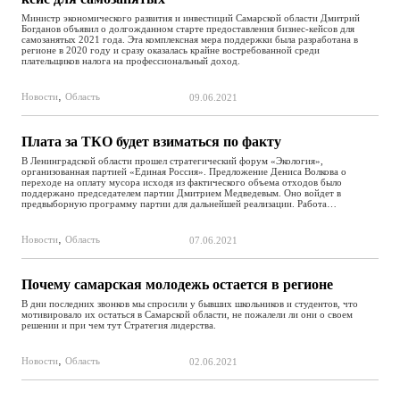
Министр экономического развития и инвестиций Самарской области Дмитрий
Богданов объявил о долгожданном старте предоставления бизнес-кейсов для
самозанятых 2021 года. Эта комплексная мера поддержки была разработана в
регионе в 2020 году и сразу оказалась крайне востребованной среди
плательщиков налога на профессиональный доход.
,
Новости
Область
09.06.2021
Плата за ТКО будет взиматься по факту
В Ленинградской области прошел стратегический форум «Экология»,
организованная партией «Единая Россия». Предложение Дениса Волкова о
переходе на оплату мусора исходя из фактического объема отходов было
поддержано председателем партии Дмитрием Медведевым. Оно войдет в
предвыборную программу партии для дальнейшей реализации. Работа…
,
Новости
Область
07.06.2021
Почему самарская молодежь остается в регионе
В дни последних звонков мы спросили у бывших школьников и студентов, что
мотивировало их остаться в Самарской области, не пожалели ли они о своем
решении и при чем тут Стратегия лидерства.
,
Новости
Область
02.06.2021