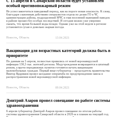
С 15 апреля в Самарской области будет установлен
особый противопожарный режим
Не успел закончиться паводковый период, как на пороге новая опасность. К слову,
благодаря слаженным действиям специалистов отдела по делам ГО и ЧС
администрации района, подразделений МЧС и глав поселений нынешний паводок
в районе прошел без особых последствий. И сегодня можно уже уверенно
сказать, что время большой воды позади. Однако уже на этой неделе в регионе
установится сухая и довольно жаркая погода.
,
Новости
Область
13.04.2021
Вакцинация для возрастных категорий должна быть в
приоритете
По данным на 5 апреля, полностью привились от новой коронавирусной
инфекции 130,5 тыс. жителей региона. Медучреждения возвращаются в штатный
режим, а врачи передвижных пунктов готовятся начать вакцинацию
маломобильных граждан. Первый вице-губернатор – председатель правительства
Виктор Кудряшов провел заседание оперштаба по предупреждению завоза и
распространения новой коронавирусной инфекции.
,
Новости
Область
09.04.2021
Дмитрий Азаров провел совещание по работе системы
здравоохранения
6 апреля губернатор Дмитрий Азаров провел совещание по итогам работы
системы здравоохранения Самарской области в 2020-м и планам на текущий год.