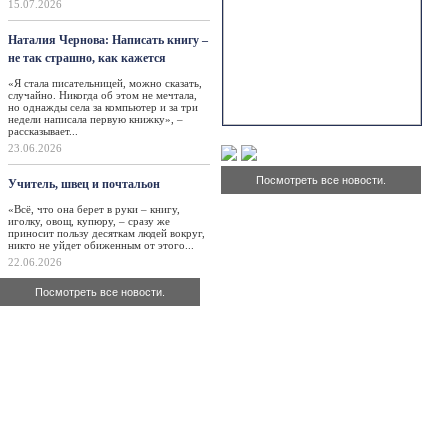
15.07.2026
Наталия Чернова: Написать книгу –
не так страшно, как кажется
«Я стала писательницей, можно сказать,
случайно. Никогда об этом не мечтала,
но однажды села за компьютер и за три
недели написала первую книжку», –
рассказывает...
23.06.2026
Посмотреть все новости.
Учитель, швец и почтальон
«Всё, что она берет в руки – книгу,
иголку, овощ, купюру, – сразу же
приносит пользу десяткам людей вокруг,
никто не уйдет обиженным от этого...
22.06.2026
Посмотреть все новости.