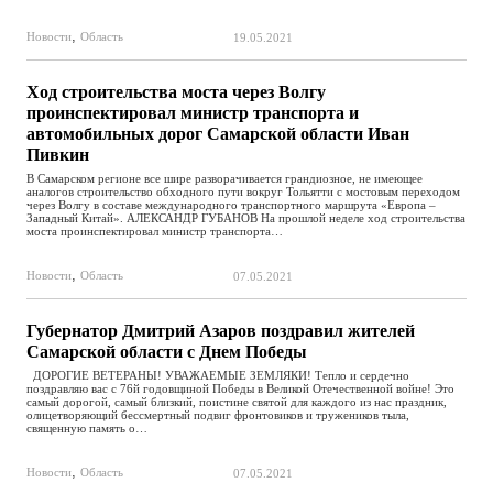
,
Новости
Область
19.05.2021
Ход строительства моста через Волгу
проинспектировал министр транспорта и
автомобильных дорог Самарской области Иван
Пивкин
В Самарском регионе все шире разворачивается грандиозное, не имеющее
аналогов строительство обходного пути вокруг Тольятти с мостовым переходом
через Волгу в составе международного транспортного маршрута «Европа –
Западный Китай». АЛЕКСАНДР ГУБАНОВ На прошлой неделе ход строительства
моста проинспектировал министр транспорта…
,
Новости
Область
07.05.2021
Губернатор Дмитрий Азаров поздравил жителей
Самарской области с Днем Победы
ДОРОГИЕ ВЕТЕРАНЫ! УВАЖАЕМЫЕ ЗЕМЛЯКИ! Тепло и сердечно
поздравляю вас с 76­й годовщиной Победы в Великой Отечественной войне! Это
самый дорогой, самый близкий, поистине святой для каждого из нас праздник,
олицетворяющий бессмертный подвиг фронтовиков и тружеников тыла,
священную память о…
,
Новости
Область
07.05.2021