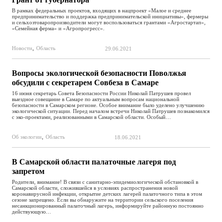
В рамках федеральных проектов, входящих в нацпроект «Малое и среднее
предпринимательство и поддержка предпринимательской инициативы», фермеры
и сельхозтоваропроизводители могут воспользоваться грантами «Агростартап»,
«Семейная ферма» и «Агропрогресс».
,
Новости
Область
29.06.2021
Вопросы экологической безопасности Поволжья
обсудили с секретарем Совбеза в Самаре
16 июня секретарь Совета Безопасности России Николай Патрушев провел
выездное совещание в Самаре по актуальным вопросам национальной
безопасности в Самарском регионе. Особое внимание было уделено улучшению
экологической ситуации. Перед началом встречи Николай Патрушев познакомился
с эко-проектами, реализованными в Самарской области. Особый…
,
Об экологии
Область
18.06.2021
В Самарской области палаточные лагеря под
запретом
Родители, внимание! В связи с санитарно-эпидемиологической обстановкой в
Самарской области, сложившейся в условиях распространения новой
коронавирусной инфекции, открытие детских лагерей палаточного типа в этом
сезоне запрещено. Если вы обнаружите на территории сельского поселения
несанкционированный палаточный лагерь, информируйте районную постоянно
действующую…