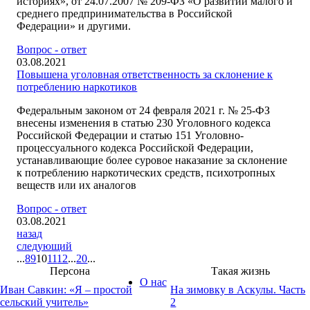
историях», от 24.07.2007 № 209-ФЗ «О развитии малого и
среднего предпринимательства в Российской
Федерации» и другими.
Вопрос - ответ
03.08.2021
Повышена уголовная ответственность за склонение к
потреблению наркотиков
Федеральным законом от 24 февраля 2021 г. № 25-ФЗ
внесены изменения в статью 230 Уголовного кодекса
Российской Федерации и статью 151 Уголовно-
процессуального кодекса Российской Федерации,
устанавливающие более суровое наказание за склонение
к потреблению наркотических средств, психотропных
веществ или их аналогов
Вопрос - ответ
03.08.2021
назад
следующий
...
8
9
10
11
12
...
20
...
Персона
Такая жизнь
О нас
Иван Савкин: «Я – простой
На зимовку в Аскулы. Часть
сельский учитель»
2