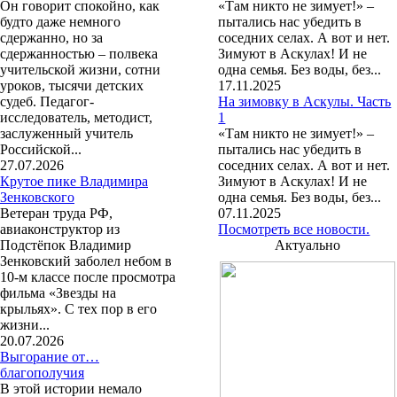
Он говорит спокойно, как
«Там никто не зимует!» –
будто даже немного
пытались нас убедить в
сдержанно, но за
соседних селах. А вот и нет.
сдержанностью – полвека
Зимуют в Аскулах! И не
учительской жизни, сотни
одна семья. Без воды, без...
уроков, тысячи детских
17.11.2025
судеб. Педагог-
На зимовку в Аскулы. Часть
исследователь, методист,
1
заслуженный учитель
«Там никто не зимует!» –
Российской...
пытались нас убедить в
27.07.2026
соседних селах. А вот и нет.
Крутое пике Владимира
Зимуют в Аскулах! И не
Зенковского
одна семья. Без воды, без...
Ветеран труда РФ,
07.11.2025
авиаконструктор из
Посмотреть все новости.
Подстёпок Владимир
Актуально
Зенковский заболел небом в
10-м классе после просмотра
фильма «Звезды на
крыльях». С тех пор в его
жизни...
20.07.2026
Выгорание от…
благополучия
В этой истории немало