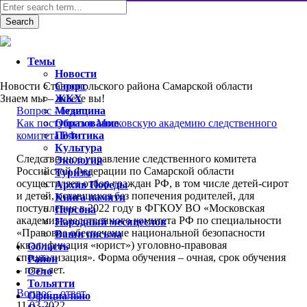
Темы
Новости
Новости Ставропольского района Самарской области
Спорт
Знаем мы – знаете вы!
ЖКХ
Вопрос - ответ
Медицина
Как поступить в Московскую академию следственного
Образование
комитета РФ
Политика
Культура
Следственное управление следственного комитета
Экология
Российской Федерации по Самарской области
Туризм
осуществляет отбор граждан РФ, в том числе детей-сирот
Архив Победы
и детей, оставшихся без попечения родителей, для
Книга памяти
поступления в 2022 году в ФГКОУ ВО «Московская
Персона
академия следственного комитета РФ по специальности
Народный месяцеслов
«Правовое обеспечение национальной безопасности
Ваши письма
(квалификация «юрист») уголовно-правовая
Область
специализация». Форма обучения – очная, срок обучения
Район
– пять лет.
Село
Тольятти
Вопрос - ответ
Официально
11.03.2022