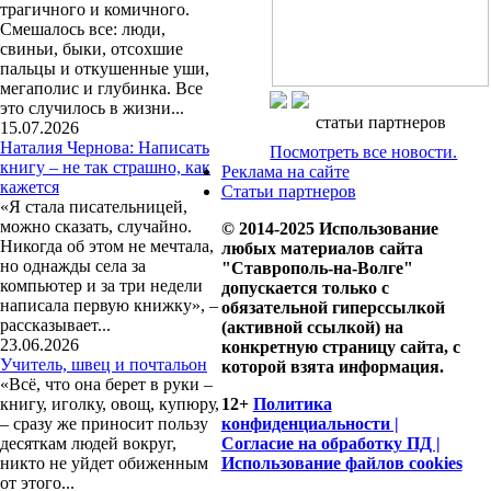
трагичного и комичного.
Смешалось все: люди,
свиньи, быки, отсохшие
пальцы и откушенные уши,
мегаполис и глубинка. Все
это случилось в жизни...
статьи партнеров
15.07.2026
Наталия Чернова: Написать
Посмотреть все новости.
книгу – не так страшно, как
Реклама на сайте
кажется
Статьи партнеров
«Я стала писательницей,
можно сказать, случайно.
© 2014-2025 Использование
Никогда об этом не мечтала,
любых материалов сайта
но однажды села за
"Ставрополь-на-Волге"
компьютер и за три недели
допускается только с
написала первую книжку», –
обязательной гиперссылкой
рассказывает...
(активной ссылкой) на
23.06.2026
конкретную страницу сайта, с
Учитель, швец и почтальон
которой взята информация.
«Всё, что она берет в руки –
книгу, иголку, овощ, купюру,
12+
Политика
– сразу же приносит пользу
конфиденциальности |
десяткам людей вокруг,
Согласие на обработку ПД |
никто не уйдет обиженным
Использование файлов cookies
от этого...