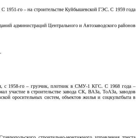
 С 1951-го – на строительстве Куйбышевской ГЭС. С 1959 года
зданий администраций Центрального и Автозаводского районов
.
, с 1958-го – грузчик, плотник в СМУ-1 КГС. С 1968 года –
ал участие в строительстве завода СК, ВАЗа, ТоАЗа, заводов
ской оросительных систем, объектов жилья и соцкультбыта в
тавропольского строительно-монтажного управления треста