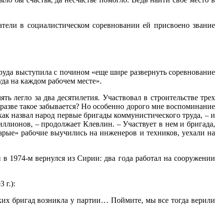
затели в социалистическом соревновании ей присвоено звание
руда выступила с почином «еще шире развернуть соревнование
уда на каждом рабочем месте».
ть легло за два десятилетия. Участвовал в строительстве трех
 разве такое забывается? Но особенно дорого мне воспоминание
как назвал народ первые бригады коммунистического труда, – и
ллионов, – продолжает Клевлин. – Участвует в нем и бригада,
тарые» рабочие выучились на инженеров и техников, уехали на
 1974-м вернулся из Сирии: два года работал на сооружении
 г.):
аких бригад возникла у партии… Поймите, мы все тогда верили