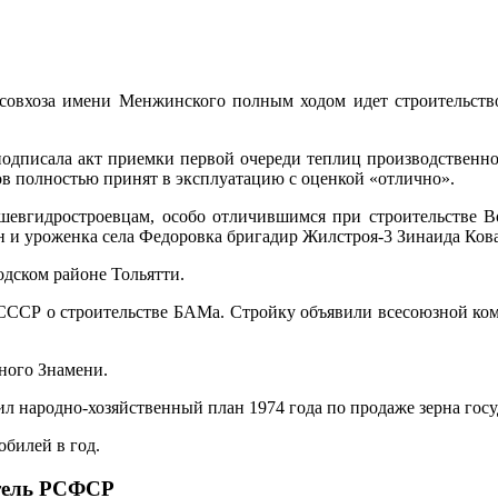
и совхоза имени Менжинского полным ходом идет строительст
 подписала акт приемки первой очереди теплиц производствен
в полностью принят в эксплуатацию с оценкой «отлично».
ышевгидростроевцам, особо отличившимся при строительстве В
 и уроженка села Федоровка бригадир Жилстроя-3 Зинаида Кова
одском районе Тольятти.
ССР о строительстве БАМа. Стройку объявили всесоюзной комс
ного Знамени.
л народно-хозяйственный план 1974 года по продаже зерна госуд
обилей в год.
итель РСФСР