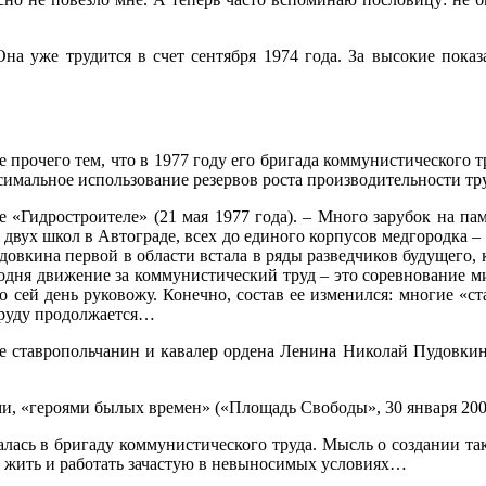
на уже трудится в счет сентября 1974 года. За высокие пока
прочего тем, что в 1977 году его бригада коммунистического т
ксимальное использование резервов роста производительности тр
е «Гидростроителе» (21 мая 1977 года). – Много зарубок на памя
и двух школ в Автограде, всех до единого корпусов медгородка –
овкина первой в области встала в ряды разведчиков будущего, 
одня движение за коммунистический труд – это соревнование ми
о сей день руковожу. Конечно, состав ее изменился: многие «с
труду продолжается…
 ставропольчанин и кавалер ордена Ленина Николай Пудовкин в
и, «героями былых времен» («Площадь Свободы», 30 января 2003
валась в бригаду коммунистического труда. Мысль о создании т
ам жить и работать зачастую в невыносимых условиях…