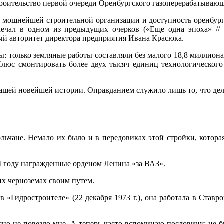
оительство первой очереди Оренбургского газоперерабатывающег
ие мощнейшей строительной организации и доступность оренбур
мечал в одном из предыдущих очерков («Еще одна эпоха» // «
ый авторитет директора предприятия Ивана Красюка.
: только земляные работы составляли без малого 18,8 миллиона
люс смонтировать более двух тысяч единиц технологического 
нашей новейшей истории. Оправданием служило лишь то, что делае
льчане. Немало их было и в передовиках этой стройки, которая
74 году награжденные орденом Ленина «за ВАЗ».
х черноземах своим путем.
 «Гидростроителе» (22 декабря 1973 г.), она работала в Ставр
асно не повезло мне. А теперь часто вспоминаю пословицу: не бы