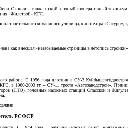
района. Окончила ташкентский заочный кооперативный техникум.
ления «Жилстрой» КГС.
енно-строительного командного училища, кинотеатра «Сатурн», 
чена как внесшая «незабываемые страницы в летопись стройки»
кого района. С 1956 года плотник в СУ-3 Куйбышевгидростроя
ГС, в 1980-2003 гг. – СУ-11 треста «Автозаводстрой». Приним
аторов (ПТО), головных насосных станций Спасской и Жигулев
на.
далями.
оитель РСФСР
бласти. С 1949 года – рабочий буровых работ, монтажник С