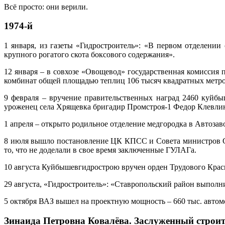
Всё просто: они верили.
1974-й
1 января, из газеты «Гидростроитель»: «В первом отделени
крупного рогатого скота боксового содержания».
12 января – в совхозе «Овощевод» государственная комиссия
комбинат общей площадью теплиц 106 тысяч квадратных метро
9 февраля – вручение правительственных наград 2460 куйб
уроженец села Хрящевка бригадир Промстроя-1 Федор Клевлин
1 апреля – открыто родильное отделение медгородка в Автозав
8 июля вышло постановление ЦК КПСС и Совета министров С
то, что не доделали в свое время заключенные ГУЛАГа.
10 августа Куйбышевгидрострою вручен орден Трудового Крас
29 августа, «Гидростроитель»: «Ставропольский район выполни
5 октября ВАЗ вышел на проектную мощность – 660 тыс. автом
Зинаида Петровна Ковалёва. Заслуженный стро