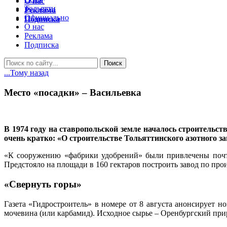
О нас
Тольятти
Реклама
Официально
Подписка
О нас
Реклама
Подписка
...Тому назад
Место «посадки» – Васильевка
В 1974 году на ставропольской земле началось строительс
очень кратко: «О строительстве Тольяттинского азотного за
«К сооружению «фабрики удобрений» были привлечены почти 
Предстояло на площади в 160 гектаров построить завод по про
«Свернуть горы»
Газета «Гидростроитель» в номере от 8 августа анонсирует н
мочевина (или карбамид). Исходное сырье – Оренбургский при