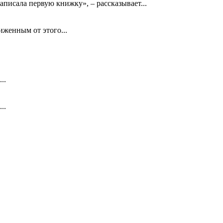
аписала первую книжку», – рассказывает...
биженным от этого...
..
..