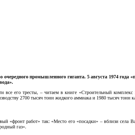
тво очередного промышленного гиганта. 5 августа 1974 года
вода».
все его тресты, – читаем в книге «Строительный комплекс и а
изводству 2700 тысяч тонн жидкого аммиака и 1980 тысяч тонн к
овый «фронт работ» так: «Место его «посадки» – вблизи села В
родный газ».