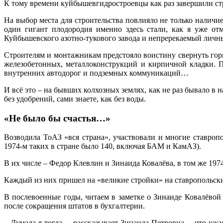
К тому времени куйбышевгидростроевцы как раз завершили стр
На выбор места для строительства повлияло не только налич
один гигант плодородия именно здесь стали, как я уже от
Куйбышевского азотно-тукового завода и непререкаемый личн
Строителям и монтажникам предстояло воистину свернуть горы
железобетонных, металлоконструкций и кирпичной кладки. П
внутренних автодорог и подземных коммуникаций…
И всё это – на бывших колхозных землях, как не раз бывало в 
без удобрений, сами знаете, как без воды.
«Не было бы счастья…»
Возводила ТоАЗ «вся страна», участвовали и многие ставропо
1974-м таких в стране было 140, включая БАМ и КамАЗ).
В их числе – Федор Клевлин и Зинаида Ковалёва, в том же 19
Каждый из них пришел на «великие стройки» на ставропольски
В послевоенные годы, читаем в заметке о Зинаиде Ковалёвой в
после сокращения штатов в бухгалтерии.
– Думала я тогда, – рассказывает Зинаида Петровна, – что уж