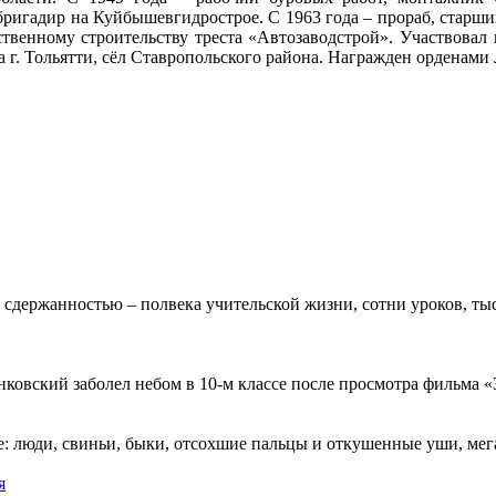
бригадир на Куйбышевгидрострое. С 1963 года – прораб, старши
обственному строительству треста «Автозаводстрой». Участвов
 г. Тольятти, сёл Ставропольского района. Награжден орденами
 сдержанностью – полвека учительской жизни, сотни уроков, тыс
овский заболел небом в 10-м классе после просмотра фильма «Зв
: люди, свиньи, быки, отсохшие пальцы и откушенные уши, мегап
я