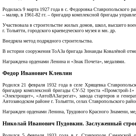
Родилась 9 марта 1927 года в с. Федоровка Ставропольского 
– маляр, в 1961-82 гг. – бригадир комплексной бригады управ
Участвовала в строительстве жилых домов, школ, высшего во
г. Тольятти, городского краеведческого музея и мн. др.
Внедряла метод подрядного строительства.
В истории сооружения ТоАЗа бригада Зинаиды Ковалёвой отме
Награждена орденами Ленина и «Знак Почета», медалями.
Федор Иванович Клевлин
Родился 21 февраля 1932 года в селе Хрящевка Ставропольс
бригадир комплексной бригады СУ-52 треста «Промстрой-1» К
«Электрощит», «АвтоВАЗагрегат», завода стартеров и генер
Автозаводском районе г. Тольятти, селах Ставропольского райо
Награжден орденами Ленина, Трудового Красного Знамени, ме
Николай Иванович Пудовкин. Заслуженный стр
Родился 5 февраля 1933 года в г. Ставрополе Самарской о