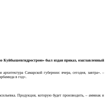
 «по Куйбышевгидрострою» был издан приказ, озаглавленный
рхитектура Самарской губернии: вчера, сегодня, завтра». –
арбамида в год».
асильевка. Продукция, которую будет производить, – аммиак и