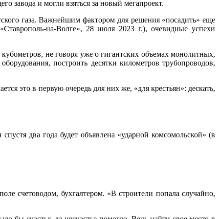
о завода и могли взяться за новый мегапроект.
гского газа. Важнейшим фактором для решения «посадить» еще
Ставрополь-на-Волге», 28 июля 2023 г.), очевидные успехи
 кубометров, не говоря уже о гигантских объемах монолитных,
оборудования, построить десятки километров трубопроводов,
тся это в первую очередь для них же, «для крестьян»: дескать,
 спустя два года будет объявлена «ударной комсомольской» (в
ополе счетоводом, бухгалтером. «В строители попала случайно,
ло бы счастья, да несчастье помогло. Ведь найти свое место в