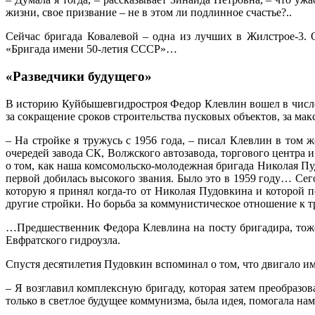
жизни, свое призвание – не в этом ли подлинное счастье?..
Сейчас бригада Ковалевой – одна из лучших в Жилстрое-3. О
«Бригада имени 50-летия СССР»…
«Разведчики будущего»
В историю Куйбышевгидростроя Федор Клевлин вошел в числе 
за сокращение сроков строительства пусковых объектов, за ма
– На стройке я тружусь с 1956 года, – писал Клевлин в том ж
очередей завода СК, Волжского автозавода, торгового центра 
о том, как наша комсомольско-молодежная бригада Николая Пуд
первой добилась высокого звания. Было это в 1959 году… Сег
которую я принял когда-то от Николая Пудовкина и которой п
другие стройки. Но борьба за коммунистическое отношение к 
…Предшественник Федора Клевлина на посту бригадира, тоже
Евфратского гидроузла.
Спустя десятилетия Пудовкин вспоминал о том, что двигало им
– Я возглавил комплексную бригаду, которая затем преобразо
только в светлое будущее коммунизма, была идея, помогала н