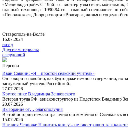
«Мелиоводстрой». С 1956-го – монтер узла связи, монтажник, 
главный технолог, в 1990-94 гг. – главный специалист по с
«Поволжское», Дворца спорта «Волгарь», жилья и соцкультбыта
Ставрополь-на-Волге
16.07.2024
назад
Другие материалы
следующий
Персона
Иван Савкин: «Я – простой сельский учитель»
Он говорит спокойно, как будто даже немного сдержанно, но за
заслуженный учитель Российской...
27.07.2026
Крутое пике Владимира Зенковского
Ветеран труда РФ, авиаконструктор из Подстёпок Владимир Зенк
20.07.2026
Выгорание от… благополучия
В этой истории немало трагичного и комичного. Смешалось все
15.07.2026
Наталия Чернова: Написать книгу – не так страшно, как кажетс