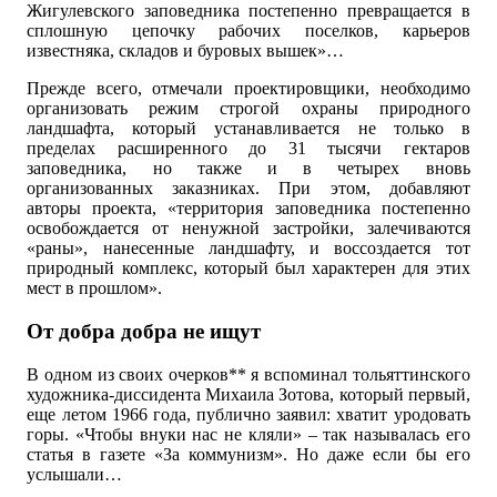
Жигулевского заповедника постепенно превращается в
сплошную цепочку рабочих поселков, карьеров
известняка, складов и буровых вышек»…
Прежде всего, отмечали проектировщики, необходимо
организовать режим строгой охраны природного
ландшафта, который устанавливается не только в
пределах расширенного до 31 тысячи гектаров
заповедника, но также и в четырех вновь
организованных заказниках. При этом, добавляют
авторы проекта, «территория заповедника постепенно
освобождается от ненужной застройки, залечиваются
«раны», нанесенные ландшафту, и воссоздается тот
природный комплекс, который был характерен для этих
мест в прошлом».
От добра добра не ищут
В одном из своих очерков** я вспоминал тольяттинского
художника-диссидента Михаила Зотова, который первый,
еще летом 1966 года, публично заявил: хватит уродовать
горы. «Чтобы внуки нас не кляли» – так называлась его
статья в газете «За коммунизм». Но даже если бы его
услышали…