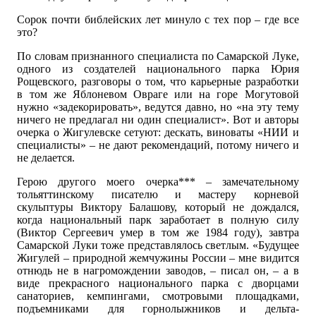
Сорок почти библейских лет минуло с тех пор – где все
это?
По словам признанного специалиста по Самарской Луке,
одного из создателей национального парка Юрия
Рощевского, разговоры о том, что карьерные разработки
в том же Яблоневом Овраге или на горе Могутовой
нужно «задекорировать», ведутся давно, но «на эту тему
ничего не предлагал ни один специалист». Вот и авторы
очерка о Жигулевске сетуют: дескать, виноваты «НИИ и
специалисты» – не дают рекомендаций, потому ничего и
не делается.
Герою другого моего очерка*** – замечательному
тольяттинскому писателю и мастеру корневой
скульптуры Виктору Балашову, который не дождался,
когда национальный парк заработает в полную силу
(Виктор Сергеевич умер в том же 1984 году), завтра
Самарской Луки тоже представлялось светлым. «Будущее
Жигулей – природной жемчужины России – мне видится
отнюдь не в нагромождении заводов, – писал он, – а в
виде прекрасного национального парка с дворцами
санаториев, кемпингами, смотровыми площадками,
подъемниками для горнолыжников и дельта-