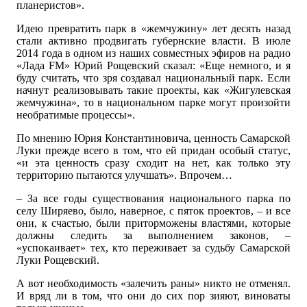
планеристов».
Идею превратить парк в «жемчужину» лет десять назад
стали активно продвигать губернские власти. В июле
2014 года в одном из наших совместных эфиров на радио
«Лада FM» Юрий Рощевский сказал: «Еще немного, и я
буду считать, что зря создавал национальный парк. Если
начнут реализовывать такие проекты, как «Жигулевская
жемчужина», то в национальном парке могут произойти
необратимые процессы».
По мнению Юрия Константиновича, ценность Самарской
Луки прежде всего в том, что ей придан особый статус,
«и эта ценность сразу сходит на нет, как только эту
территорию пытаются улучшать». Впрочем…
– За все годы существования национального парка по
селу Ширяево, было, наверное, с пяток проектов, – и все
они, к счастью, были приторможены властями, которые
должны следить за выполнением законов, –
«успокаивает» тех, кто переживает за судьбу Самарской
Луки Рощевский.
А вот необходимость «залечить раны» никто не отменял.
И вряд ли в том, что они до сих пор зияют, виноваты