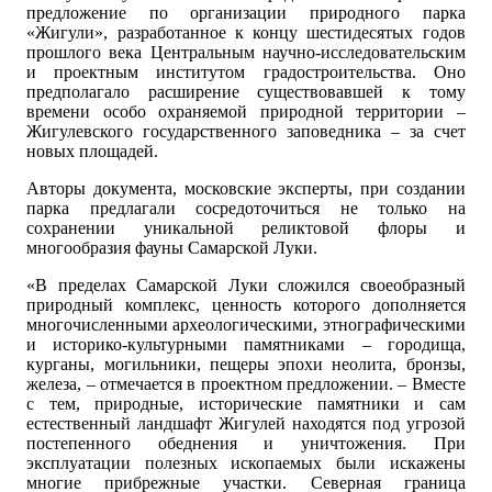
предложение по организации природного парка
«Жигули», разработанное к концу шестидесятых годов
прошлого века Центральным научно-исследовательским
и проектным институтом градостроительства. Оно
предполагало расширение существовавшей к тому
времени особо охраняемой природной территории –
Жигулевского государственного заповедника – за счет
новых площадей.
Авторы документа, московские эксперты, при создании
парка предлагали сосредоточиться не только на
сохранении уникальной реликтовой флоры и
многообразия фауны Самарской Луки.
«В пределах Самарской Луки сложился своеобразный
природный комплекс, ценность которого дополняется
многочисленными археологическими, этнографическими
и историко-культурными памятниками – городища,
курганы, могильники, пещеры эпохи неолита, бронзы,
железа, – отмечается в проектном предложении. – Вместе
с тем, природные, исторические памятники и сам
естественный ландшафт Жигулей находятся под угрозой
постепенного обеднения и уничтожения. При
эксплуатации полезных ископаемых были искажены
многие прибрежные участки. Северная граница