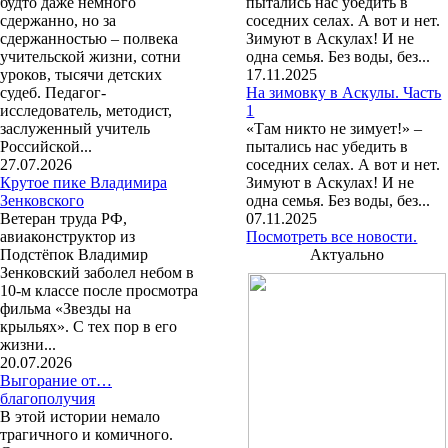
будто даже немного
пытались нас убедить в
сдержанно, но за
соседних селах. А вот и нет.
сдержанностью – полвека
Зимуют в Аскулах! И не
учительской жизни, сотни
одна семья. Без воды, без...
уроков, тысячи детских
17.11.2025
судеб. Педагог-
На зимовку в Аскулы. Часть
исследователь, методист,
1
заслуженный учитель
«Там никто не зимует!» –
Российской...
пытались нас убедить в
27.07.2026
соседних селах. А вот и нет.
Крутое пике Владимира
Зимуют в Аскулах! И не
Зенковского
одна семья. Без воды, без...
Ветеран труда РФ,
07.11.2025
авиаконструктор из
Посмотреть все новости.
Подстёпок Владимир
Актуально
Зенковский заболел небом в
10-м классе после просмотра
фильма «Звезды на
крыльях». С тех пор в его
жизни...
20.07.2026
Выгорание от…
благополучия
В этой истории немало
трагичного и комичного.