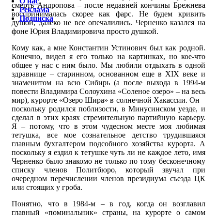
О нас
смерть Андропова – после недавней кончины Брежнева
Реклама
воспринималась скорее как фарс. Не будем кривить
Подписка
душой, далеко не все опечалились. Черненко казался на
фоне Юрия Владимировича просто душкой.
Кому как, а мне Константин Устинович был как родной.
Конечно, видел я его только на картинках, но кое-что
общее у нас с ним было. Мы любили отдыхать в одной
здравнице – старинном, основанном еще в XIX веке и
знаменитом на всю Сибирь (а после выхода в 1994-м
повести Владимира Солоухина «Соленое озеро» – на весь
мир), курорте «Озеро Шира» в солнечной Хакассии. Он –
поскольку родился поблизости, в Минусинском уезде, и
сделал в этих краях стремительную партийную карьеру.
Я – потому, что в этом чудесном месте моя любимая
тетушка, все мое сознательное детство трудившаяся
главным бухгалтером подсобного хозяйства курорта. А
поскольку я ездил к тетушке чуть ли не каждое лето, имя
Черненко было знакомо не только по тому бесконечному
списку членов Политбюро, который звучал при
очередном перечислении членов президиума съезда ЦК
или стоящих у гроба.
Понятно, что в 1984-м – в год, когда он возглавил
главный «поминальник» страны, на курорте о самом