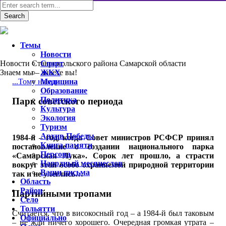
Темы
Новости
Новости Ставропольского района Самарской области
Спорт
Знаем мы – знаете вы!
ЖКХ
...Тому назад
Медицина
Образование
Политика
Парк советского периода
Культура
Экология
Туризм
Архив Победы
1984-й – год, когда Совет министров РСФСР принял
Книга памяти
постановление о создании национального парка
Персона
«Самарская Лука». Сорок лет прошло, а страсти
Народный месяцеслов
вокруг этой особо охраняемой природной территории
Ваши письма
так и не улеглись…
Область
Район
Партийными тропами
Село
Тольятти
Считается, что в високосный год – а 1984-й был таковым
Официально
– не жди ничего хорошего. Очередная громкая утрата –