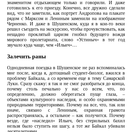
знаменитом отдыхающем только и говорили. И даже
готовились к его приезду. Конечно, все дружно сделали
вид, что не заметили, как портрет Андропова на плакате
рядом с Марксом и Лениным заменили на изображение
Черненко. И даже в Шушенском, куда я в кои-то веки
решил съездить на экскурсию, чтобы прочувствовать, как
нещадно проклятый царизм гнобил будущего вождя
мирового пролетариата, слово «Устиныч» в тот год
звучало куда чаще, чем «Ильич»…
Залечить раны
Однодневная поездка в Шушенское не раз вспоминалась
мне после, когда я, дотошный студент-биолог, вжился в
проблему Байкала, а со временем еще в тему Самарской
Луки. Сразу скажу: я так и не смог разобраться до конца,
почему столь печально у нас со всем, что, по
определению, должно оберегаться пуще глаза, –
объектами культурного наследия, и особо охраняемыми
природными территориями. Почему на все, что, так или
иначе, связано с Лениным, охранная грамота
распространялась, а остальное – как получится. Почему
везде, где «наследил» Ильич, без стерильных бахил
нельзя было ступить ни шагу, а тот же Байкал убивали
десятилетиями.