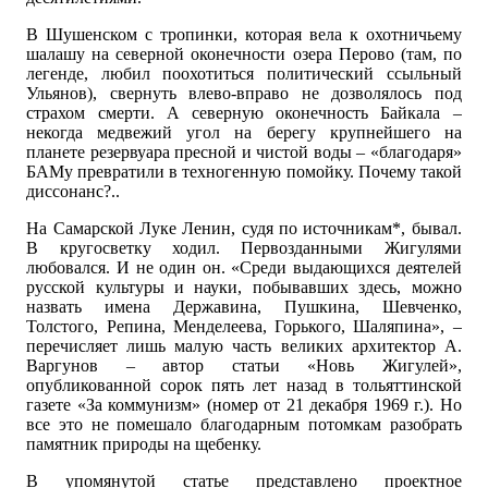
В Шушенском с тропинки, которая вела к охотничьему
шалашу на северной оконечности озера Перово (там, по
легенде, любил поохотиться политический ссыльный
Ульянов), свернуть влево-вправо не дозволялось под
страхом смерти. А северную оконечность Байкала –
некогда медвежий угол на берегу крупнейшего на
планете резервуара пресной и чистой воды – «благодаря»
БАМу превратили в техногенную помойку. Почему такой
диссонанс?..
На Самарской Луке Ленин, судя по источникам*, бывал.
В кругосветку ходил. Первозданными Жигулями
любовался. И не один он. «Среди выдающихся деятелей
русской культуры и науки, побывавших здесь, можно
назвать имена Державина, Пушкина, Шевченко,
Толстого, Репина, Менделеева, Горького, Шаляпина», –
перечисляет лишь малую часть великих архитектор А.
Варгунов – автор статьи «Новь Жигулей»,
опубликованной сорок пять лет назад в тольяттинской
газете «За коммунизм» (номер от 21 декабря 1969 г.). Но
все это не помешало благодарным потомкам разобрать
памятник природы на щебенку.
В упомянутой статье представлено проектное