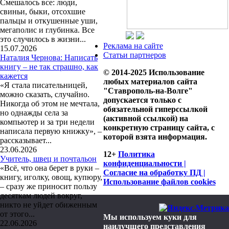
Смешалось все: люди,
свиньи, быки, отсохшие
пальцы и откушенные уши,
мегаполис и глубинка. Все
это случилось в жизни...
Реклама на сайте
15.07.2026
Статьи партнеров
Наталия Чернова: Написать
книгу – не так страшно, как
© 2014-2025 Использование
кажется
любых материалов сайта
«Я стала писательницей,
"Ставрополь-на-Волге"
можно сказать, случайно.
допускается только с
Никогда об этом не мечтала,
обязательной гиперссылкой
но однажды села за
(активной ссылкой) на
компьютер и за три недели
конкретную страницу сайта, с
написала первую книжку», –
которой взята информация.
рассказывает...
23.06.2026
12+
Политика
Учитель, швец и почтальон
конфиденциальности |
«Всё, что она берет в руки –
Согласие на обработку ПД |
книгу, иголку, овощ, купюру,
Использование файлов cookies
– сразу же приносит пользу
десяткам людей вокруг,
никто не уйдет обиженным
от этого...
Мы используем куки для
22.06.2026
наилучшего представления