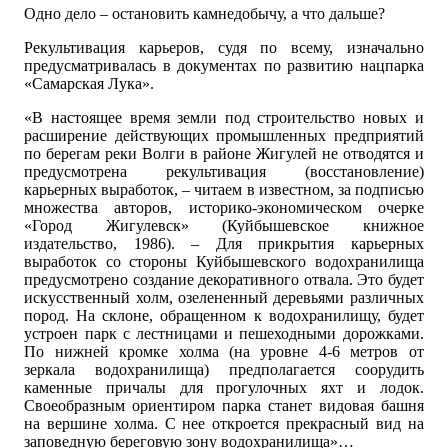
Одно дело – остановить камнедобычу, а что дальше?
Рекультивация карьеров, судя по всему, изначально
предусматривалась в документах по развитию нацпарка
«Самарская Лука».
«В настоящее время земли под строительство новых и
расширение действующих промышленных предприятий
по берегам реки Волги в районе Жигулей не отводятся и
предусмотрена рекультивация (восстановление)
карьерных выработок, – читаем в известном, за подписью
множества авторов, историко-экономическом очерке
«Город Жигулевск» (Куйбышевское книжное
издательство, 1986). – Для прикрытия карьерных
выработок со стороны Куйбышевского водохранилища
предусмотрено создание декоративного отвала. Это будет
искусственный холм, озелененный деревьями различных
пород. На склоне, обращенном к водохранилищу, будет
устроен парк с лестницами и пешеходными дорожками.
По нижней кромке холма (на уровне 4-6 метров от
зеркала водохранилища) предполагается соорудить
каменные причалы для прогулочных яхт и лодок.
Своеобразным ориентиром парка станет видовая башня
на вершине холма. С нее откроется прекрасный вид на
заповедную береговую зону водохранилища»…