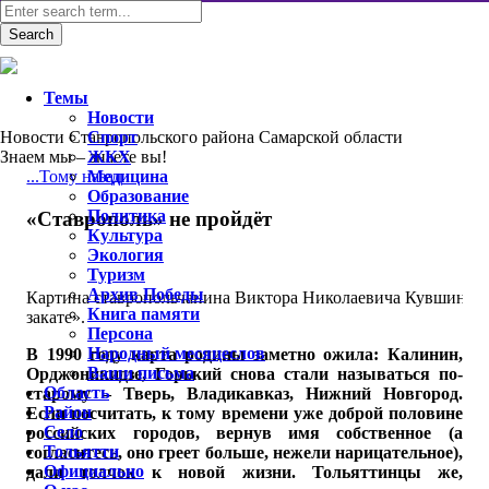
Темы
Новости
Новости Ставропольского района Самарской области
Спорт
Знаем мы – знаете вы!
ЖКХ
...Тому назад
Медицина
Образование
Политика
«Ставрополь» не пройдёт
Культура
Экология
Туризм
Архив Победы
Картина ставропольчанина Виктора Николаевича Кувшинова
Книга памяти
закате».
Персона
Народный месяцеслов
В 1990 году карта родины заметно ожила: Калинин,
Ваши письма
Орджоникидзе, Горький снова стали называться по-
Область
старому – Тверь, Владикавказ, Нижний Новгород.
Район
Если посчитать, к тому времени уже доброй половине
Село
российских городов, вернув имя собственное (а
Тольятти
согласитесь, оно греет больше, нежели нарицательное),
Официально
дали толчок к новой жизни. Тольяттинцы же,