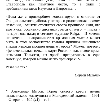
Ставрополь как памятное место, то в связи с
пребыванием здесь Наумова и Лавровых…
«Пока же с прискорбием констатирую: в отличие от
Ставропольского района, у которого родословная в самом
названии, Тольятти стесняется своего прошлого. Или, что
еще хуже, осознанно дистанцируется от него, – писал я
четыре года назад в сетевом журнале Relga. – И хочешь
не хочешь – напрашивается крамольная мысль: может
быть, в этом беспамятстве главная причина нынешнего
упадка некогда процветающего города? Может, поэтому
«феноменальная точка на карте России», как в свое время
называли Тольятти, из яркой превратилась в едва
заметную, которой можно легко пренебречь?»
Разве не так?
Сергей Мельник
_________________
* Александр Миров. Город святого креста имени
итальянского коммуниста // Молодежный акцент. – 1991.
– Февраль. – №2 (41). – с. 1.