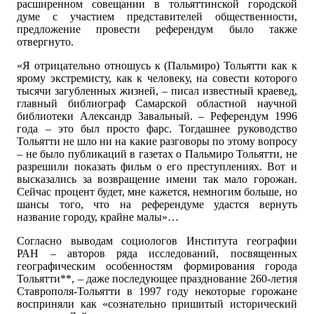
расширенном совещании в тольяттинской городской
думе с участием представителей общественности,
предложение провести референдум было также
отвергнуто.
«Я отрицательно отношусь к (Пальмиро) Тольятти как к
ярому экстремисту, как к человеку, на совести которого
тысячи загубленных жизней, – писал известный краевед,
главный библиограф Самарской областной научной
библиотеки Александр Завальный. – Референдум 1996
года – это был просто фарс. Тогдашнее руководство
Тольятти не шло ни на какие разговоры по этому вопросу
– не было публикаций в газетах о Пальмиро Тольятти, не
разрешили показать фильм о его преступлениях. Вот и
высказались за возвращение имени так мало горожан.
Сейчас процент будет, мне кажется, немногим больше, но
шансы того, что на референдуме удастся вернуть
название городу, крайне малы»…
Согласно выводам социологов Института географии
РАН – авторов ряда исследований, посвященных
географическим особенностям формирования города
Тольятти**, – даже последующее празднование 260-летия
Ставрополя-Тольятти в 1997 году некоторые горожане
восприняли как «сознательно пришитый исторический