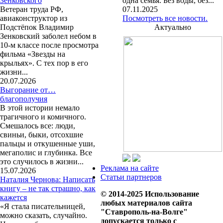
Зенковского
одна семья. Без воды, без...
Ветеран труда РФ,
07.11.2025
авиаконструктор из
Посмотреть все новости.
Подстёпок Владимир
Актуально
Зенковский заболел небом в
10-м классе после просмотра
фильма «Звезды на
крыльях». С тех пор в его
жизни...
20.07.2026
Выгорание от…
благополучия
В этой истории немало
трагичного и комичного.
Смешалось все: люди,
свиньи, быки, отсохшие
пальцы и откушенные уши,
мегаполис и глубинка. Все
это случилось в жизни...
Реклама на сайте
15.07.2026
Статьи партнеров
Наталия Чернова: Написать
книгу – не так страшно, как
© 2014-2025 Использование
кажется
любых материалов сайта
«Я стала писательницей,
"Ставрополь-на-Волге"
можно сказать, случайно.
допускается только с