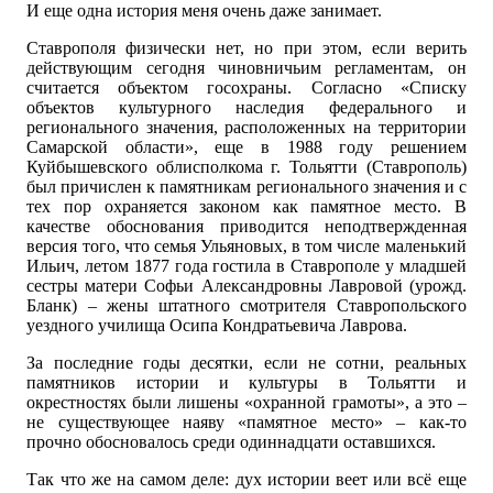
И еще одна история меня очень даже занимает.
Ставрополя физически нет, но при этом, если верить
действующим сегодня чиновничьим регламентам, он
считается объектом госохраны. Согласно «Списку
объектов культурного наследия федерального и
регионального значения, расположенных на территории
Самарской области», еще в 1988 году решением
Куйбышевского облисполкома г. Тольятти (Ставрополь)
был причислен к памятникам регионального значения и с
тех пор охраняется законом как памятное место. В
качестве обоснования приводится неподтвержденная
версия того, что семья Ульяновых, в том числе маленький
Ильич, летом 1877 года гостила в Ставрополе у младшей
сестры матери Софьи Александровны Лавровой (урожд.
Бланк) – жены штатного смотрителя Ставропольского
уездного училища Осипа Кондратьевича Лаврова.
За последние годы десятки, если не сотни, реальных
памятников истории и культуры в Тольятти и
окрестностях были лишены «охранной грамоты», а это –
не существующее наяву «памятное место» – как-то
прочно обосновалось среди одиннадцати оставшихся.
Так что же на самом деле: дух истории веет или всё еще