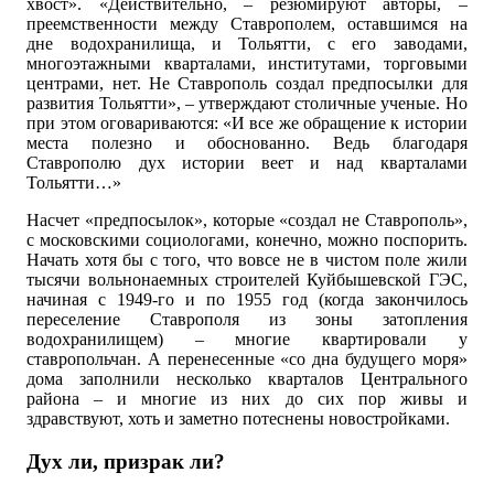
хвост». «Действительно, – резюмируют авторы, –
преемственности между Ставрополем, оставшимся на
дне водохранилища, и Тольятти, с его заводами,
многоэтажными кварталами, институтами, торговыми
центрами, нет. Не Ставрополь создал предпосылки для
развития Тольятти», – утверждают столичные ученые. Но
при этом оговариваются: «И все же обращение к истории
места полезно и обоснованно. Ведь благодаря
Ставрополю дух истории веет и над кварталами
Тольятти…»
Насчет «предпосылок», которые «создал не Ставрополь»,
с московскими социологами, конечно, можно поспорить.
Начать хотя бы с того, что вовсе не в чистом поле жили
тысячи вольнонаемных строителей Куйбышевской ГЭС,
начиная с 1949-го и по 1955 год (когда закончилось
переселение Ставрополя из зоны затопления
водохранилищем) – многие квартировали у
ставропольчан. А перенесенные «со дна будущего моря»
дома заполнили несколько кварталов Центрального
района – и многие из них до сих пор живы и
здравствуют, хоть и заметно потеснены новостройками.
Дух ли, призрак ли?