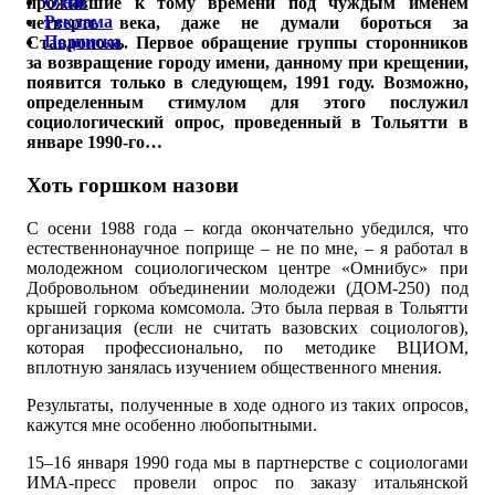
О нас
прожившие к тому времени под чуждым именем
Реклама
четверть века, даже не думали бороться за
Подписка
Ставрополь. Первое обращение группы сторонников
за возвращение городу имени, данному при крещении,
появится только в следующем, 1991 году. Возможно,
определенным стимулом для этого послужил
социологический опрос, проведенный в Тольятти в
январе 1990-го…
Хоть горшком назови
С осени 1988 года – когда окончательно убедился, что
естественнонаучное поприще – не по мне, – я работал в
молодежном социологическом центре «Омнибус» при
Добровольном объединении молодежи (ДОМ-250) под
крышей горкома комсомола. Это была первая в Тольятти
организация (если не считать вазовских социологов),
которая профессионально, по методике ВЦИОМ,
вплотную занялась изучением общественного мнения.
Результаты, полученные в ходе одного из таких опросов,
кажутся мне особенно любопытными.
15–16 января 1990 года мы в партнерстве с социологами
ИМА-пресс провели опрос по заказу итальянской