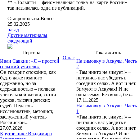
** «Тольятти – феноменальная точка на карте России» –
так называлась одна из публикаций.
Ставрополь-на-Волге
25.02.2025
назад
Другие материалы
следующий
Персона
Такая жизнь
О нас
Иван Савкин: «Я – простой
На зимовку в Аскулы. Часть
сельский учитель»
2
Он говорит спокойно, как
«Там никто не зимует!» –
будто даже немного
пытались нас убедить в
сдержанно, но за
соседних селах. А вот и нет.
сдержанностью – полвека
Зимуют в Аскулах! И не
учительской жизни, сотни
одна семья. Без воды, без...
уроков, тысячи детских
17.11.2025
судеб. Педагог-
На зимовку в Аскулы. Часть
исследователь, методист,
1
заслуженный учитель
«Там никто не зимует!» –
Российской...
пытались нас убедить в
27.07.2026
соседних селах. А вот и нет.
Крутое пике Владимира
Зимуют в Аскулах! И не