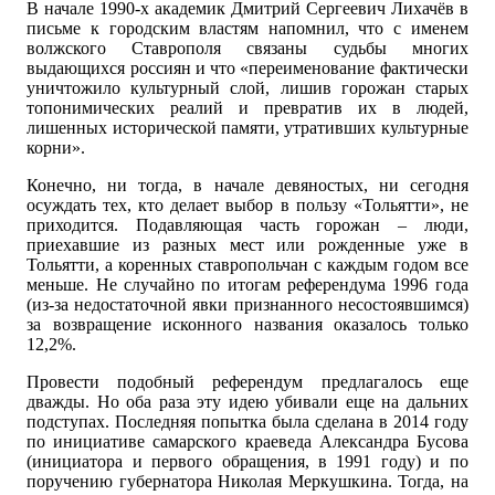
В начале 1990-х академик Дмитрий Сергеевич Лихачёв в
письме к городским властям напомнил, что с именем
волжского Ставрополя связаны судьбы многих
выдающихся россиян и что «переименование фактически
уничтожило культурный слой, лишив горожан старых
топонимических реалий и превратив их в людей,
лишенных исторической памяти, утративших культурные
корни».
Конечно, ни тогда, в начале девяностых, ни сегодня
осуждать тех, кто делает выбор в пользу «Тольятти», не
приходится. Подавляющая часть горожан – люди,
приехавшие из разных мест или рожденные уже в
Тольятти, а коренных ставропольчан с каждым годом все
меньше. Не случайно по итогам референдума 1996 года
(из-за недостаточной явки признанного несостоявшимся)
за возвращение исконного названия оказалось только
12,2%.
Провести подобный референдум предлагалось еще
дважды. Но оба раза эту идею убивали еще на дальних
подступах. Последняя попытка была сделана в 2014 году
по инициативе самарского краеведа Александра Бусова
(инициатора и первого обращения, в 1991 году) и по
поручению губернатора Николая Меркушкина. Тогда, на