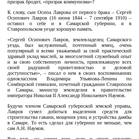
призрак бродит, «призрак коммунизма»?
К слову, сын Осипа Лаврова от первого брака – Сергей
Осипович Лавров (16 июня 1844 – 7 сентября 1910) –
оставил о себе и в Самарской губернии, и в
Ставропольском уезде хорошую память.
«Сергей Осипович Лавров, землевладелец Самарского
уезда, был заслуженный, почтенный земец, очень
популярный и всеми уважаемый за свой практический
здравый уклад мыслей, за многолетний служебный опыт
и за свою собственную личность, привлекавшую всех
своей радушной приветливостью и деловой
доступностью», – писал о нем в своих воспоминаниях
одноклассник Владимира Ульянова-Ленина по
Симбирской гимназии, почетный гражданин Ставрополя
и Самары, министр земледелия в правительстве
императора Николая II Александр Николаевич Наумов.
Будучи членом Самарской губернской земской управы,
Лавров сумел добиться выделения средств для
строительства гавани, мощения улиц и устройства дамбы
в Самаре. То есть сделал для губернии не меньше, чем
сам А.Н. Наумов.
Вот ведь, на самом деле, если и стоит охранять