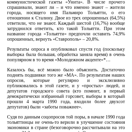
коммунистической газеты «Унита». В числе прочего
спрашивали, знают ли – и что именно знают – жители
города, носящего имя Пальмиро Тольятти, о его
отношении к Сталину. Двое из трех опрошенных (64,5%)
ответили, что не знают. Каждый шестой (16,7%) вообще
затруднился ответить, кто такой Тольятти. При этом
название города «Тольятти» предпочли оставить 74,9%
опрошенных, вернуть «Ставрополь» – 20,8%.
Результаты опроса я опубликовал спустя год (поскольку
выборка была большая, обработка заняла время) в очень
популярном в то время «Молодежном акценте»*…
Казалось бы, всё можно было объяснить. Достаточно
поднять подшивки того же «МА». По результатам наших
опросов, которые регулярно и эксклюзивно
публиковались в этой газете, и у «простых» людей, и
депутатов городского совета (кто помнит, в первый
демократически избранный горсовет, выборы в который
прошли 4 марта 1990 года, входили более двухсот
депутатов) были «заботы поважнее».
Судя по данным соцопросов той поры, в начале 1990 года
тольяттинцы не очень-то верили в улучшение состояния
экономики в стране (безоговорочно рассчитывали на это