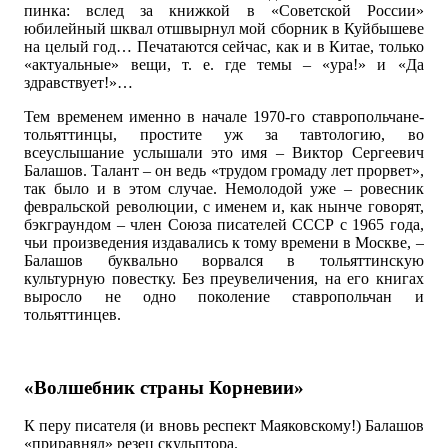
пинка: вслед за книжкой в «Советской России»
юбилейный шквал отшвырнул мой сборник в Куйбышеве
на целый год… Печатаются сейчас, как и в Китае, только
«актуальные» вещи, т. е. где темы – «ура!» и «Да
здравствует!»…
Тем временем именно в начале 1970-го ставропольчане-
тольяттинцы, простите уж за тавтологию, во
всеуслышание услышали это имя – Виктор Сергеевич
Балашов. Талант – он ведь «трудом громаду лет прорвет»,
так было и в этом случае. Немолодой уже – ровесник
февральской революции, с именем и, как нынче говорят,
бэкграундом – член Союза писателей СССР с 1965 года,
чьи произведения издавались к тому времени в Москве, –
Балашов буквально ворвался в тольяттинскую
культурную повестку. Без преувеличения, на его книгах
выросло не одно поколение ставропольчан и
тольяттинцев.
«Волшебник страны Корневии»
К перу писателя (и вновь респект Маяковскому!) Балашов
«приравнял» резец скульптора.