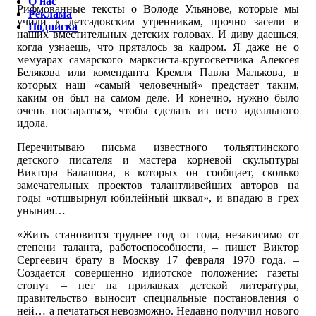
О нас
Рифмованные тексты о Володе Ульянове, которые мы
Реклама
учили к детсадовским утренникам, прочно засели в
Подписка
наших вместительных детских головах. И диву даешься,
когда узнаешь, что пряталось за кадром. Я даже не о
мемуарах самарского марксиста-кругосветчика Алексея
Белякова или коменданта Кремля Павла Малькова, в
которых наш «самый человечный» предстает таким,
каким он был на самом деле. И конечно, нужно было
очень постараться, чтобы сделать из него идеального
идола.
Перечитываю письма известного тольяттинского
детского писателя и мастера корневой скульптуры
Виктора Балашова, в которых он сообщает, сколько
замечательных проектов талантливейших авторов на
годы «отшвырнул юбилейный шквал», и впадаю в грех
уныния…
«Жить становится труднее год от года, независимо от
степени таланта, работоспособности, – пишет Виктор
Сергеевич брату в Москву 17 февраля 1970 года. –
Создается совершенно идиотское положение: газеты
стонут – нет на прилавках детской литературы,
правительство выносит специальные постановления о
ней… а печататься невозможно. Недавно получил нового