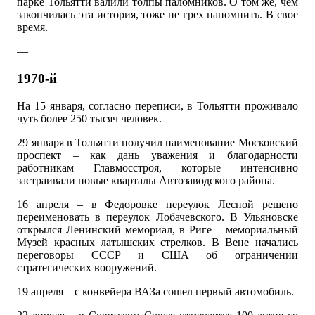
парке Тольятти валили толпы паломников. О том же, чем
закончилась эта история, тоже не грех напомнить. В свое
время.
—
1970-й
На 15 января, согласно переписи, в Тольятти проживало
чуть более 250 тысяч человек.
29 января в Тольятти получил наименование Московский
проспект – как дань уважения и благодарности
работникам Главмосстроя, которые интенсивно
застраивали новые кварталы Автозаводского района.
16 апреля – в Федоровке переулок Лесной решено
переименовать в переулок Лобачевского. В Ульяновске
открылся Ленинский мемориал, в Риге – мемориальный
Музей красных латышских стрелков. В Вене начались
переговоры СССР и США об ограничении
стратегических вооружений.
19 апреля – с конвейера ВАЗа сошел первый автомобиль.