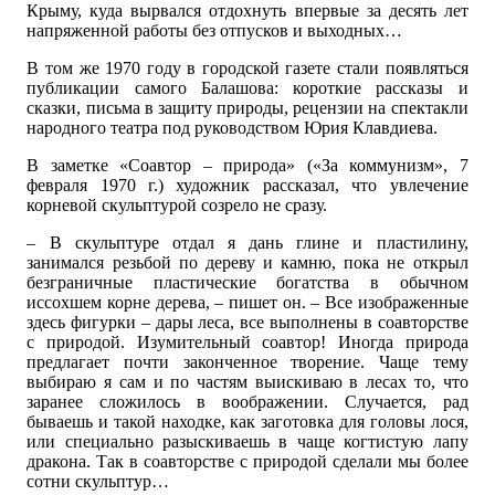
Крыму, куда вырвался отдохнуть впервые за десять лет
напряженной работы без отпусков и выходных…
В том же 1970 году в городской газете стали появляться
публикации самого Балашова: короткие рассказы и
сказки, письма в защиту природы, рецензии на спектакли
народного театра под руководством Юрия Клавдиева.
В заметке «Соавтор – природа» («За коммунизм», 7
февраля 1970 г.) художник рассказал, что увлечение
корневой скульптурой созрело не сразу.
– В скульптуре отдал я дань глине и пластилину,
занимался резьбой по дереву и камню, пока не открыл
безграничные пластические богатства в обычном
иссохшем корне дерева, – пишет он. – Все изображенные
здесь фигурки – дары леса, все выполнены в соавторстве
с природой. Изумительный соавтор! Иногда природа
предлагает почти законченное творение. Чаще тему
выбираю я сам и по частям выискиваю в лесах то, что
заранее сложилось в воображении. Случается, рад
бываешь и такой находке, как заготовка для головы лося,
или специально разыскиваешь в чаще когтистую лапу
дракона. Так в соавторстве с природой сделали мы более
сотни скульптур…