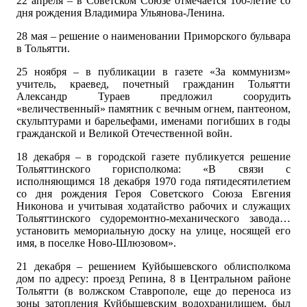
22 апреля – в Советском Союзе отмечается 100-летие со
дня рождения Владимира Ульянова-Ленина.
28 мая – решение о наименовании Приморского бульвара
в Тольятти.
25 ноября – в публикации в газете «За коммунизм»
учитель, краевед, почетный гражданин Тольятти
Александр Тураев предложил соорудить
«величественный» памятник с вечным огнем, пантеоном,
скульптурами и барельефами, именами погибших в годы
гражданской и Великой Отечественной войн.
18 декабря – в городской газете публикуется решение
Тольяттинского горисполкома: «В связи с
исполняющимся 18 декабря 1970 года пятидесятилетием
со дня рождения Героя Советского Союза Евгения
Никонова и учитывая ходатайство рабочих и служащих
Тольяттинского судоремонтно-механического завода…
установить мемориальную доску на улице, носящей его
имя, в поселке Ново-Шлюзовом».
21 декабря – решением Куйбышевского облисполкома
дом по адресу: проезд Репина, 8 в Центральном районе
Тольятти (в волжском Ставрополе, еще до переноса из
зоны затопления Куйбышевским водохранилищем, был