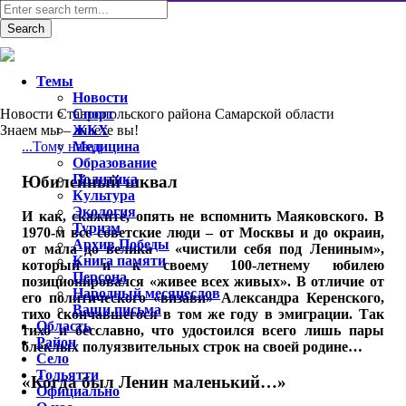
Темы
Новости
Новости Ставропольского района Самарской области
Спорт
Знаем мы – знаете вы!
ЖКХ
...Тому назад
Медицина
Образование
Политика
Юбилейный шквал
Культура
Экология
И как, скажите, опять не вспомнить Маяковского. В
Туризм
1970-м все советские люди – от Москвы и до окраин,
Архив Победы
от мала до велика – «чистили себя под Лениным»,
Книга памяти
который и к своему 100-летнему юбилею
Персона
позиционировался «живее всех живых». В отличие от
Народный месяцеслов
его политического «визави» Александра Керенского,
Ваши письма
тихо скончавшегося в том же году в эмиграции. Так
Область
тихо и бесславно, что удостоился всего лишь пары
Район
блеклых полуязвительных строк на своей родине…
Село
Тольятти
«Когда был Ленин маленький…»
Официально