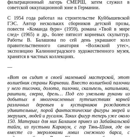
фильтрационный лагерь СМЕРШ, затем служил в
советской оккупационной зоне в Германии.
С 1954 года работал на строительстве Куйбышевской
ГЭС. Автор нескольких сборников детской прозы,
повести «Команда бури» (1959), романа «Твой в мире
след» (1965) и др., более пятисот корневых скульптур.
Работы В. Балашова по сей день украшают холл
правительственного санатория «Волжский утес»,
экспозицию Калининградского художественного музея,
хранятся в частных коллекциях.
—
«Вот он сидит в своей маленькой мастерской, этот
волшебник страны Корневии. Вместо волшебной палочки
у него тисочки, долота, пилочки, скальпель, напильники,
рашпили, сверла, дрель… Под его умелыми руками из
добытых в многочисленных путешествиях корней
различных деревьев и кустарников рождаются
удивительные, порой фантастические фигуры зверей и
зверушек, людей и русалок. Таких фигур теперь уже около
150. Материал для них Балашов привез из Забайкальской
тайги, из пустыни Каракум, с гор Тянь-Шаня, где он
вместе со звероловами ловил снежного барса, с