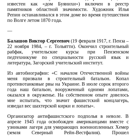
известен как «дом Буянихи») включен в реестр
памятников областной значимости. Художник Илья
Репин останавливался в этом доме во время путешествия
по Волге летом 1870 года.
—
Балашов Виктор Сергеевич
(19 февраля 1917, г. Пенза –
22 ноября 1984, – г. Тольятти). Окончил строительный
рабфак, учительские курсы при Пензенском
педтехникуме по специальности русский язык и
литература, Загорский учительский институт.
Из автобиографии: «С началом Отечественной войны
меня призвали в строительный батальон. Копал
противотанковые рвы на Украине. В июле сорок второго
года наш батальон, вооруженный одними лопатами,
оказался в окруженье. На собственном опыте довелось
мне испытать, что значит фашистский концлагерь,
изведал вес шахтерской кирки и лопаты».
Организатор антифашистского подполья в неволе. В
апреле 1945 года освобожден американцами вместе с
узниками лагеря для умирающих военнопленных Хемер
(земля Северный Рейн-Вестфалия). Прошел