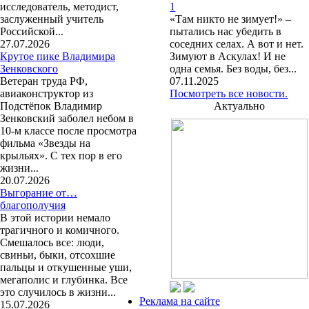
исследователь, методист,
1
заслуженный учитель
«Там никто не зимует!» –
Российской...
пытались нас убедить в
27.07.2026
соседних селах. А вот и нет.
Крутое пике Владимира
Зимуют в Аскулах! И не
Зенковского
одна семья. Без воды, без...
Ветеран труда РФ,
07.11.2025
авиаконструктор из
Посмотреть все новости.
Подстёпок Владимир
Актуально
Зенковский заболел небом в
10-м классе после просмотра
фильма «Звезды на
крыльях». С тех пор в его
жизни...
20.07.2026
Выгорание от…
благополучия
В этой истории немало
трагичного и комичного.
Смешалось все: люди,
свиньи, быки, отсохшие
пальцы и откушенные уши,
мегаполис и глубинка. Все
это случилось в жизни...
Реклама на сайте
15.07.2026