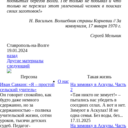
подмытых берегов Волги. Где только не побывал и что
только не пережил этот увлеченный человек в поисках
своих заготовок!»
Н. Васильев. Волшебник страны Корневии // За
коммунизм, 17 января 1970 г.
Сергей Мельник
Ставрополь-на-Волге
19.01.2024
назад
Другие материалы
следующий
Персона
Такая жизнь
О нас
Иван Савкин: «Я – простой
На зимовку в Аскулы. Часть
сельский учитель»
2
Он говорит спокойно, как
«Там никто не зимует!» –
будто даже немного
пытались нас убедить в
сдержанно, но за
соседних селах. А вот и нет.
сдержанностью – полвека
Зимуют в Аскулах! И не
учительской жизни, сотни
одна семья. Без воды, без...
уроков, тысячи детских
17.11.2025
судеб. Педагог-
На зимовку в Аскулы. Часть