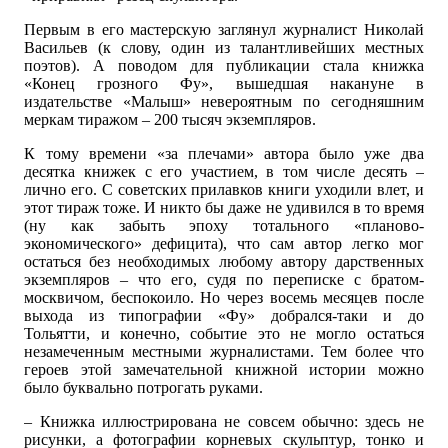
Первым в его мастерскую заглянул журналист Николай
Васильев (к слову, один из талантливейших местных
поэтов). А поводом для публикации стала книжка
«Конец грозного Фу», вышедшая накануне в
издательстве «Малыш» невероятным по сегодняшним
меркам тиражом – 200 тысяч экземпляров.
К тому времени «за плечами» автора было уже два
десятка книжек с его участием, в том числе десять –
лично его. С советских прилавков книги уходили влет, и
этот тираж тоже. И никто бы даже не удивился в то время
(ну как забыть эпоху тотального «планово-
экономического» дефицита), что сам автор легко мог
остаться без необходимых любому автору дарственных
экземпляров – что его, судя по переписке с братом-
москвичом, беспокоило. Но через восемь месяцев после
выхода из типографии «Фу» добрался-таки и до
Тольятти, и конечно, событие это не могло остаться
незамеченным местными журналистами. Тем более что
героев этой замечательной книжной истории можно
было буквально потрогать руками.
– Книжка иллюстрирована не совсем обычно: здесь не
рисунки, а фотографии корневых скульптур, тонко и