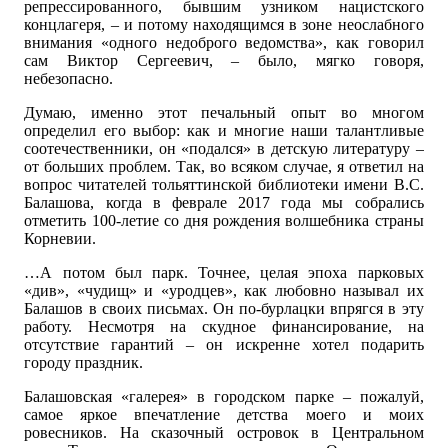
репрессированного, бывшим узником нацистского
концлагеря, – и потому находящимся в зоне неослабного
внимания «одного недоброго ведомства», как говорил
сам Виктор Сергеевич, – было, мягко говоря,
небезопасно.
Думаю, именно этот печальный опыт во многом
определил его выбор: как и многие наши талантливые
соотечественники, он «подался» в детскую литературу –
от больших проблем. Так, во всяком случае, я ответил на
вопрос читателей тольяттинской библиотеки имени В.С.
Балашова, когда в феврале 2017 года мы собрались
отметить 100-летие со дня рождения волшебника страны
Корневии.
…А потом был парк. Точнее, целая эпоха парковых
«див», «чудищ» и «уродцев», как любовно называл их
Балашов в своих письмах. Он по-бурлацки впрягся в эту
работу. Несмотря на скудное финансирование, на
отсутствие гарантий – он искренне хотел подарить
городу праздник.
Балашовская «галерея» в городском парке – пожалуй,
самое яркое впечатление детства моего и моих
ровесников. На сказочный островок в Центральном