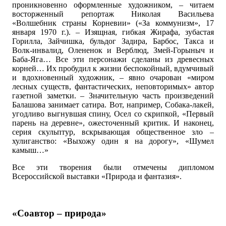
проникновенно оформленные художником, – читаем
восторженный репортаж Николая Васильева
«Волшебник страны Корневии» («За коммунизм», 17
января 1970 г.). – Изящная, гибкая Жирафа, зубастая
Горилла, Зайчишка, бульдог Задира, Барбос, Такса и
Волк-инвалид, Олененок и Верблюд, Змей-Горыныч и
Баба-Яга… Все эти персонажи сделаны из древесных
корней… Их пробудил к жизни беспокойный, вдумчивый
и вдохновенный художник, – явно очарован «миром
лесных существ, фантастических, неповторимых» автор
газетной заметки. – Значительную часть произведений
Балашова занимает сатира. Вот, например, Собака-лакей,
угодливо выгнувшая спину, Осел со скрипкой, «Первый
парень на деревне», ожесточенный критик. И наконец,
серия скульптур, вскрывающая общественное зло –
хулиганство: «Выхожу один я на дорогу», «Шумел
камыш…»
Все эти творения были отмечены дипломом
Всероссийской выставки «Природа и фантазия».
«Соавтор – природа»