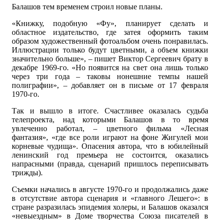
Балашов тем временем строил новые планы.
«Книжку, подобную «Фу», планирует сделать и
областное издательство, где затея оформить таким
образом художественный фотоальбом очень понравилась.
Иллюстрации только будут цветными, а объем книжки
значительно больше», – пишет Виктор Сергеевич брату в
декабре 1969-го. «Но появится на свет она лишь только
через три года – таковы нонешние темпы нашей
полиграфии», – добавляет он в письме от 17 февраля
1970-го.
Так и вышло в итоге. Счастливее оказалась судьба
телепроекта, над которыми Балашов в то время
увлеченно работал, – цветного фильма «Лесная
фантазия», «где все роли играют на фоне Жигулей мои
корневые чудища». Опасения автора, что в юбилейный
ленинский год премьера не состоится, оказались
напрасными (правда, сценарий пришлось переписывать
трижды).
Съемки начались в августе 1970-го и продолжались даже
в отсутствие автора сценария и «главного Лешего»: в
стране разразилась эпидемия холеры, и Балашов оказался
«невыездным» в Доме творчества Союза писателей в