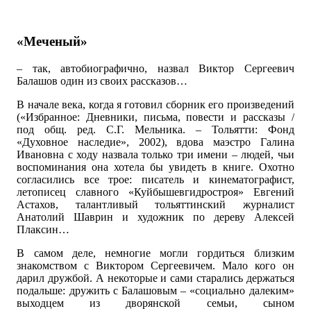
«Меченый»
– так, автобиографично, назвал Виктор Сергеевич
Балашов один из своих рассказов…
В начале века, когда я готовил сборник его произведений
(«Избранное: Дневники, письма, повести и рассказы /
под общ. ред. С.Г. Мельника. – Тольятти: Фонд
«Духовное наследие», 2002), вдова маэстро Галина
Ивановна с ходу назвала только три имени – людей, чьи
воспоминания она хотела бы увидеть в книге. Охотно
согласились все трое: писатель и кинематографист,
летописец славного «Куйбышевгидростроя» Евгений
Астахов, талантливый тольяттинский журналист
Анатолий Шаврин и художник по дереву Алексей
Плаксин…
В самом деле, немногие могли гордиться близким
знакомством с Виктором Сергеевичем. Мало кого он
дарил дружбой. А некоторые и сами старались держаться
подальше: дружить с Балашовым – «социально далеким»
выходцем из дворянской семьи, сыном