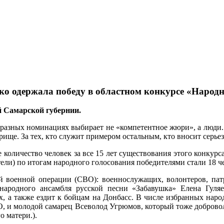
о одержала победу в областном конкурсе «Народн
й Самарской губернии.
 разных номинациях выбирает не «компетентное жюри», а люди.
ще. За тех, кто служит примером остальным, кто вносит серьез
 количество человек за все 15 лет существования этого конкур
тели) по итогам народного голосования победителями стали 18 ч
й военной операции (СВО): военнослужащих, волонтеров, па
 народного ансамбля русской песни «Забавушка» Елена Гуля
, а также ездит к бойцам на Донбасс. В числе избранных нар
О, и молодой самарец Всеволод Угрюмов, который тоже добровол
о матери.).