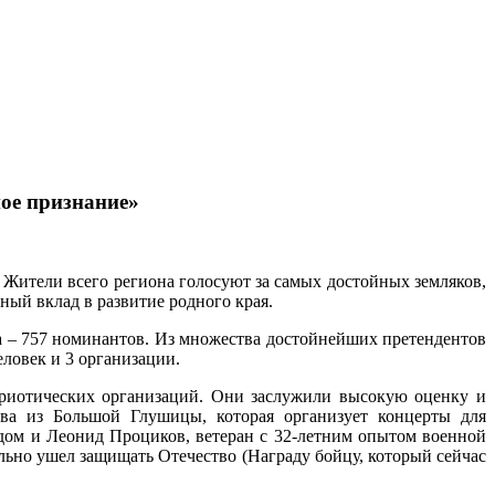
ое признание»
 Жители всего региона голосуют за самых достойных земляков,
ный вклад в развитие родного края.
са – 757 номинантов. Из множества достойнейших претендентов
еловек и 3 организации.
триотических организаций. Они заслужили высокую оценку и
ева из Большой Глушицы, которая организует концерты для
одом и Леонид Проциков, ветеран с 32-летним опытом военной
ьно ушел защищать Отечество (Награду бойцу, который сейчас