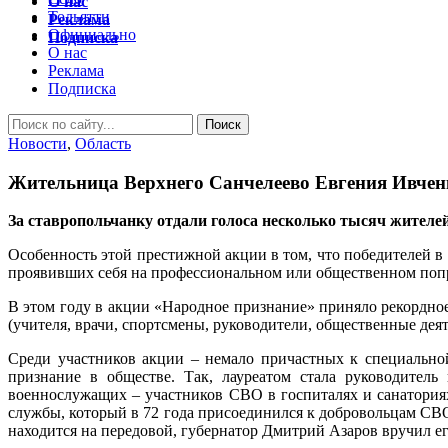
О нас
Тольятти
Реклама
Официально
Подписка
О нас
Реклама
Подписка
Новости
,
Область
Жительница Верхнего Санчелеево Евгения Ивченк
За ставропольчанку отдали голоса несколько тысяч жителе
Особенность этой престижной акции в том, что победителей в
проявивших себя на профессиональном или общественном попри
В этом году в акции «Народное признание» приняло рекордное
(учителя, врачи, спортсмены, руководители, общественные дея
Среди участников акции – немало причастных к специально
признание в обществе. Так, лауреатом стала руководитель
военнослужащих – участников СВО в госпиталях и санаториях
службы, который в 72 года присоединился к добровольцам СВ
находится на передовой, губернатор Дмитрий Азаров вручил ег