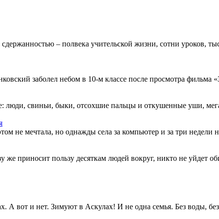
 сдержанностью – полвека учительской жизни, сотни уроков, тыс
овский заболел небом в 10-м классе после просмотра фильма «Зв
: люди, свиньи, быки, отсохшие пальцы и откушенные уши, мегап
я
этом не мечтала, но однажды села за компьютер и за три недели н
разу же приносит пользу десяткам людей вокруг, никто не уйдет о
. А вот и нет. Зимуют в Аскулах! И не одна семья. Без воды, без.