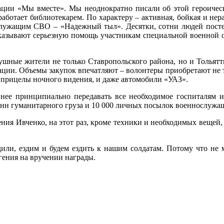
ации «Мы вместе». Мы неоднократно писали об этой героическ
работает библиотекарем. По характеру – активная, бойкая и нер
лужащим СВО – «Надежный тыл». Десятки, сотни людей постеп
казывают серьезную помощь участникам специальной военной оп
ные жители не только Ставропольского района, но и Тольятти
зации. Объемы закупок впечатляют – волонтеры приобретают не
, прицелы ночного видения, и даже автомобили «УАЗ».
 нее принципиально передавать все необходимое госпиталям 
онн гуманитарного груза и 10 000 личных посылок военнослужа
гения Ивченко, на этот раз, кроме техники и необходимых вещей,
дили, ездим и будем ездить к нашим солдатам. Потому что не 
вгения на вручении награды.