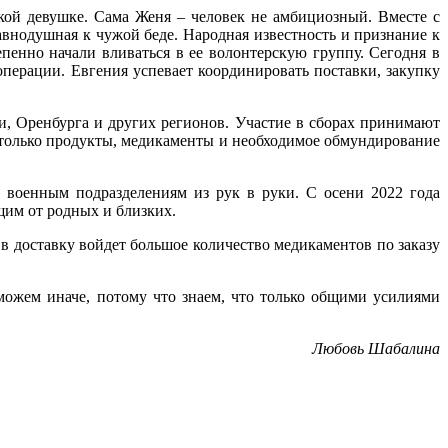
ой девушке. Сама Женя – человек не амбициозный. Вместе с
авнодушная к чужой беде. Народная известность и признание к
енно начали вливаться в ее волонтерскую группу. Сегодня в
ерации. Евгения успевает координировать поставки, закупку
, Оренбурга и других регионов. Участие в сборах принимают
 только продукты, медикаменты и необходимое обмундирование
и военным подразделениям из рук в руки. С осени 2022 года
щим от родных и близких.
 в доставку войдет большое количество медикаментов по заказу
можем иначе, потому что знаем, что только общими усилиями
Любовь Шабалина