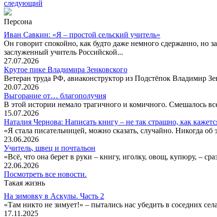
следующий
Персона
Иван Савкин: «Я – простой сельский учитель»
Он говорит спокойно, как будто даже немного сдержанно, но за
заслуженный учитель Российской...
27.07.2026
Крутое пике Владимира Зенковского
Ветеран труда РФ, авиаконструктор из Подстёпок Владимир Зенк
20.07.2026
Выгорание от… благополучия
В этой истории немало трагичного и комичного. Смешалось все
15.07.2026
Наталия Чернова: Написать книгу – не так страшно, как кажетс
«Я стала писательницей, можно сказать, случайно. Никогда об 
23.06.2026
Учитель, швец и почтальон
«Всё, что она берет в руки – книгу, иголку, овощ, купюру, – с
22.06.2026
Посмотреть все новости.
Такая жизнь
На зимовку в Аскулы. Часть 2
«Там никто не зимует!» – пытались нас убедить в соседних селах
17.11.2025