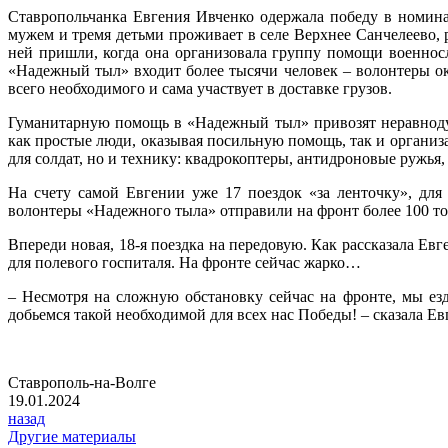
Ставропольчанка Евгения Ивченко одержала победу в номин
мужем и тремя детьми проживает в селе Верхнее Санчелеево, 
ней пришли, когда она организовала группу помощи военнос
«Надежный тыл» входит более тысячи человек – волонтеры о
всего необходимого и сама участвует в доставке грузов.
Гуманитарную помощь в «Надежный тыл» привозят неравнодуш
как простые люди, оказывая посильную помощь, так и органи
для солдат, но и технику: квадрокоптеры, антидроновые ружья
На счету самой Евгении уже 17 поездок «за ленточку», для
волонтеры «Надежного тыла» отправили на фронт более 100 т
Впереди новая, 18-я поездка на передовую. Как рассказала Ев
для полевого госпиталя. На фронте сейчас жарко…
– Несмотря на сложную обстановку сейчас на фронте, мы ез
добьемся такой необходимой для всех нас Победы! – сказала Е
Ставрополь-на-Волге
19.01.2024
назад
Другие материалы