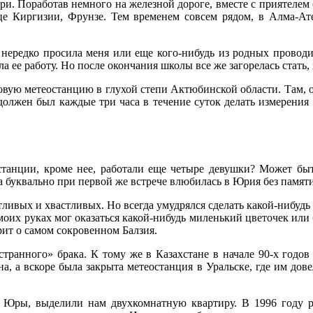
ери. Поработав немного на железной дороге, вместе с приятелем
е Киргизии, Фрунзе. Тем временем совсем рядом, в Алма-Ате
а нередко просила меня или еще кого-нибудь из родных провод
ла ее работу. Но после окончания школы все же загорелась стать, 
вую метеостанцию в глухой степи Актюбинской области. Там, 
олжен был каждые три часа в течение суток делать измерения 
станции, кроме нее, работали еще четыре девушки? Может быт
на буквально при первой же встрече влюбилась в Юрия без памяти
лтливых и хвастливых. Но всегда умудрялся сделать какой-нибуд
моих руках мог оказаться какой-нибудь миленький цветочек или 
рит о самом сокровенном Балзия.
транного» брака. К тому же в Казахстане в начале 90-х годо
а, а вскоре была закрыта метеостанция в Уральске, где им дове
 Юры, выделили нам двухкомнатную квартиру. В 1996 году р