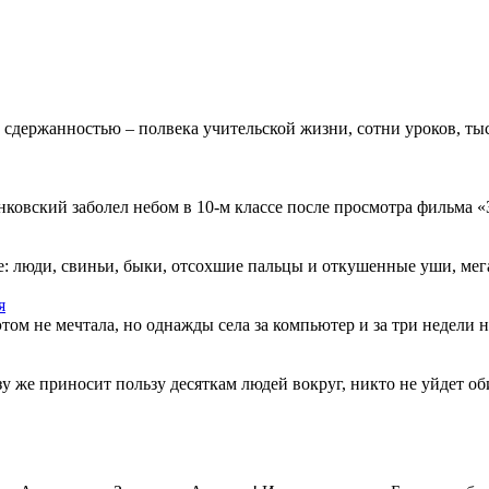
 сдержанностью – полвека учительской жизни, сотни уроков, тыс
овский заболел небом в 10-м классе после просмотра фильма «Зв
: люди, свиньи, быки, отсохшие пальцы и откушенные уши, мегап
я
этом не мечтала, но однажды села за компьютер и за три недели н
разу же приносит пользу десяткам людей вокруг, никто не уйдет о