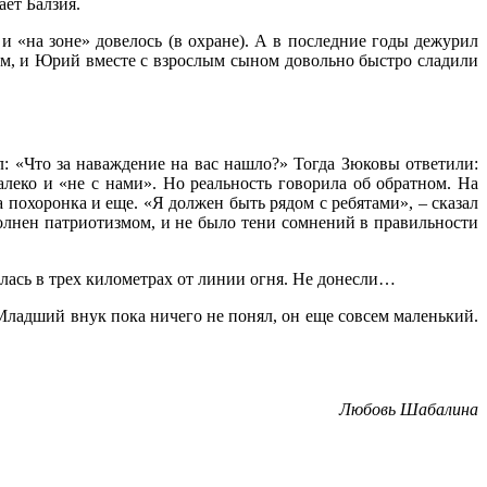
ает Балзия.
и «на зоне» довелось (в охране). А в последние годы дежурил
ом, и Юрий вместе с взрослым сыном довольно быстро сладили
: «Что за наваждение на вас нашло?» Тогда Зюковы ответили:
далеко и «не с нами». Но реальность говорила об обратном. На
 похоронка и еще. «Я должен быть рядом с ребятами», – сказал
олнен патриотизмом, и не было тени сомнений в правильности
лась в трех километрах от линии огня. Не донесли…
Младший внук пока ничего не понял, он еще совсем маленький.
Любовь Шабалина