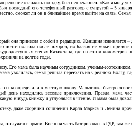
л решение отложить поездку, был непреклонен: «Как я могу уехат
 был последний его телефонный разговор с супругой – 5 январ
звестно, сможет ли он в ближайшее время выйти на связь. Семья
ый она принесла с собой в редакцию. Женщина извиняется – дес
ло почти полгода после похорон, но Балзия не может принять
в труднодоступных степях Казахстана, где на сотни километров 
охранили на долгие годы.
оюзу. Его мама была научным сотрудником, ученым-зоотехником, и
 мама уволилась, семья решила переехать на Среднюю Волгу, г
а сына определили в местную школу. Мальчишка быстро освоилс
ждый день находились веселые приключения. Правда, мама час
какую-нибудь книжку и углублялся в чтение. И мама была доволь
теку, даже сборники сочинений Карла Маркса и Ленина прочел
 отслужил в армии. Военная часть базировалась в ГДР, там же 