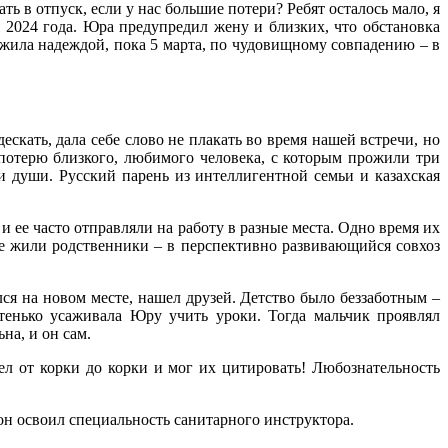
ь в отпуск, если у нас большие потери? Ребят осталось мало, я
я 2024 года. Юра предупредил жену и близких, что обстановка
 жила надеждой, пока 5 марта, по чудовищному совпадению – в
кать, дала себе слово не плакать во время нашей встречи, но
 потерю близкого, любимого человека, с которым прожили три
ни души. Русский парень из интеллигентной семьи и казахская
 ее часто отправляли на работу в разные места. Одно время их
де жили родственники – в перспективно развивающийся совхоз
я на новом месте, нашел друзей. Детство было беззаботным –
тенько усаживала Юру учить уроки. Тогда мальчик проявлял
на, и он сам.
 от корки до корки и мог их цитировать! Любознательность
он освоил специальность санитарного инструктора.