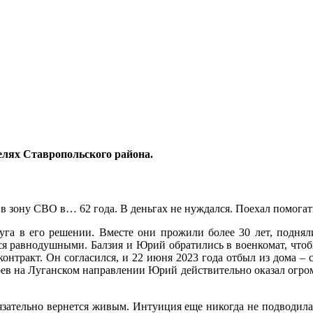
лях Ставропольского района.
зону СВО в… 62 года. В деньгах не нуждался. Поехал помогать
га в его решении. Вместе они прожили более 30 лет, подняли
ься равнодушными. Балзия и Юрий обратились в военкомат, чтоб
онтракт. Он согласился, и 22 июня 2023 года отбыл из дома – с
боев на Луганском направлении Юрий действительно оказал огро
язательно вернется живым. Интуиция еще никогда не подводила