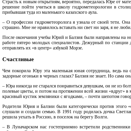
Страсть к новым открытиям, вероятно, передалась Юре от мат
решение пойти учиться в школу гидрометеорологии в столиц
прибывшая туда из маленького казахского аула.
– О профессии гидрометеоролога я узнала от своей тети. Он
страшно. Мне не нравилось вставать ни свет ни заря, я не люби
После окончания учебы Юрий и Балзия были направлены на но
работе пятеро молодых специалистов. Дежурный по станции д
отправлять их «в центр» азбукой Морзе.
Счастливые
Чем покорила Юру эта маленькая юная сотрудница, ведь на 
задорные огоньки в черных глазах? Балзия не знает. Но сама о
– Юра никогда не старался понравиться девушкам, он не из бо
полевые цветы, и потом на протяжении всей жизни «вдруг» в 
красивый кустик земляники с ягодками, – почти шепотом гово
Родители Юрия и Балзии были категорически против этого «с
слушали и создали семью. В 1991 году родилась дочка Светлан
решила уехать в Россию, в поселок на берегу Волги.
– В Луначарском нас гостеприимно встретили родственники