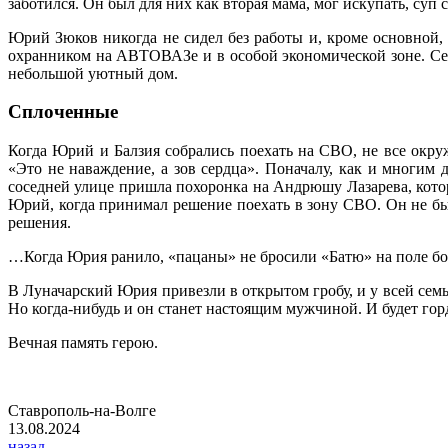
заботился. Он был для них как вторая мама, мог искупать, суп 
Юрий Зюков никогда не сидел без работы и, кроме основной, 
охранником на АВТОВАЗе и в особой экономической зоне. Сем
небольшой уютный дом.
Сплоченные
Когда Юрий и Балзия собрались поехать на СВО, не все окру
«Это не наваждение, а зов сердца». Поначалу, как и многим д
соседней улице пришла похоронка на Андрюшу Лазарева, которы
Юрий, когда принимал решение поехать в зону СВО. Он не бы
решения.
…Когда Юрия ранило, «пацаны» не бросили «Батю» на поле боя 
В Луначарский Юрия привезли в открытом гробу, и у всей сем
Но когда-нибудь и он станет настоящим мужчиной. И будет гор
Вечная память герою.
Ставрополь-на-Волге
13.08.2024
назад