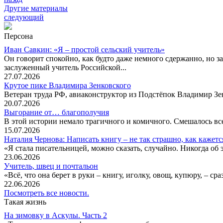
Другие материалы
следующий
Персона
Иван Савкин: «Я – простой сельский учитель»
Он говорит спокойно, как будто даже немного сдержанно, но за
заслуженный учитель Российской...
27.07.2026
Крутое пике Владимира Зенковского
Ветеран труда РФ, авиаконструктор из Подстёпок Владимир Зенк
20.07.2026
Выгорание от… благополучия
В этой истории немало трагичного и комичного. Смешалось все
15.07.2026
Наталия Чернова: Написать книгу – не так страшно, как кажетс
«Я стала писательницей, можно сказать, случайно. Никогда об 
23.06.2026
Учитель, швец и почтальон
«Всё, что она берет в руки – книгу, иголку, овощ, купюру, – с
22.06.2026
Посмотреть все новости.
Такая жизнь
На зимовку в Аскулы. Часть 2