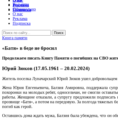
О нас
Тольятти
Реклама
Официально
Подписка
О нас
Реклама
Подписка
Книга памяти
«Батя» в беде не бросил
Продолжаем писать Книгу Памяти о погибших на СВО жите
Юрий Зюков (17.05.1961 – 20.02.2024)
Житель поселка Луначарский Юрий Зюков ушел добровольцем в 
Жена Юрия Евгеньевича, Балзия Амировна, поддержала супру
похоронки на молодых ребят, односельчан, не смогли остават
работы. Женщине отказали, а супругу предложили подписать к
прозвище «Батя», а потом на передовую. За полгода тяжелых 
погиб как герой.
Оставшись дома ждать мужа, Балзия была убеждена, что он об