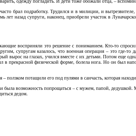
сварить, одежду погладить. И дети тоже обожали отца, – вспомин
часто брал подработку. Трудился и в милиции, и вытрезвителе, 
ь лет назад супруги, наконец, приобрели участок в Луначарск
жающие восприняли это решение с пониманием. Кто-то спросил
ругим, супругам казалось, что военная операция – это где-то 
й вырос на глазах, учился вместе с их детьми. Потом еще одна
л в прекрасной физической форме, болела нога. Но он был нап
– ползком потащили его под пулями в санчасть, которая находи
ьи была возможность попрощаться – с мужем, папой, дедушкой. 
диться дедом.