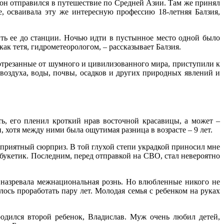
 он отправился в путешествие по Средней Азии. Там же принял
, осваивала эту же интересную профессию 18-летняя Балзия,
ить ее до станции. Ночью идти в пустынное место одной было
как тетя, гидрометеорологом, – рассказывает Балзия.
отрезанные от шумного и цивилизованного мира, приступили к
воздуха, воды, почвы, осадков и других природных явлений и
ь, его пленил кроткий нрав восточной красавицы, а может –
, хотя между ними была ощутимая разница в возрасте – 9 лет.
ь приятный сюрприз. В той глухой степи украдкой приносил мне
букетик. Последним, перед отправкой на СВО, стал невероятно
в назревала межнациональная рознь. Но влюбленные никого не
лось проработать пару лет. Молодая семья с ребенком на руках
одился второй ребенок, Владислав. Муж очень любил детей,