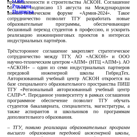
О нас
промышленности и строительства АСКОН. Соглашение
Реклама
об этом подписано 13 августа на Международном
Подписка
военно-техническом форуме «Армия-2024». Такое
сотрудничество позволит ТГУ разработать новые
образовательные программы, обеспечивающие
бесшовный переход студентов в профессию, и ускорить
реализацию инжиниринговых проектов в интересах
индустриальных партнёров.
Трёхстороннее соглашение закрепляет стратегическое
сотрудничество между ТГУ, АО «АСКОН» и ООО
научно-техническим центром «АПМ» (НТЦ «АПМ»). АО
«АСКОН» – один из семи индустриальных партнеров
передовой инженерной школы ГибридТех.
Авторизованный учебный центр АСКОН откроется на
базе специального образовательного пространства ПИШ
ТГУ «Региональный авторизованный учебный центр
САПР»*. Переданное университету в рамках соглашения
программное обеспечение позволит ТГУ обучать
студентов бакалавриата, специалитета, магистратуры, а
также аспирантов и школьников по программам
дополнительного образования.
– ТГУ, помимо реализации образовательных программ
высшего образования передовой инженерной школы,