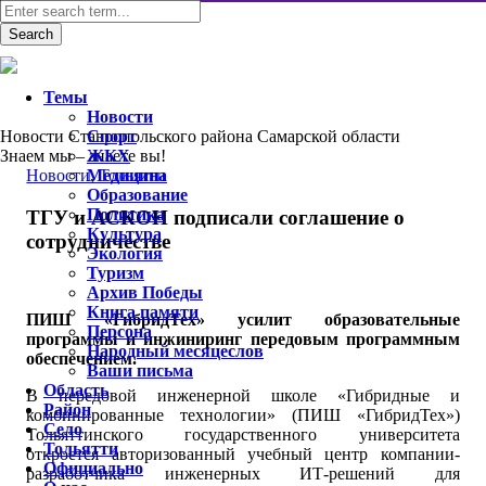
Темы
Новости
Новости Ставропольского района Самарской области
Спорт
Знаем мы – знаете вы!
ЖКХ
Новости
Медицина
,
Тольятти
Образование
Политика
ТГУ и АСКОН подписали соглашение о
Культура
сотрудничестве
Экология
Туризм
Архив Победы
Книга памяти
ПИШ «ГибридТех» усилит образовательные
Персона
программы и инжиниринг передовым программным
Народный месяцеслов
обеспечением.
Ваши письма
Область
В передовой инженерной школе «Гибридные и
Район
комбинированные технологии» (ПИШ «ГибридТех»)
Село
Тольяттинского государственного университета
Тольятти
откроется авторизованный учебный центр компании-
Официально
разработчика инженерных ИТ-решений для