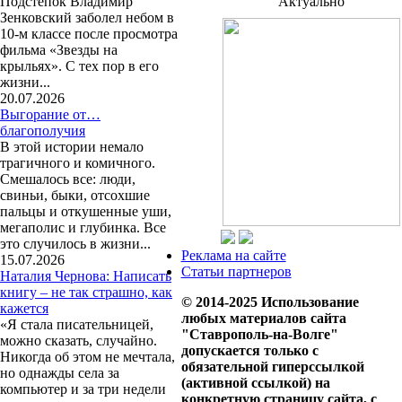
Подстёпок Владимир
Актуально
Зенковский заболел небом в
10-м классе после просмотра
фильма «Звезды на
крыльях». С тех пор в его
жизни...
20.07.2026
Выгорание от…
благополучия
В этой истории немало
трагичного и комичного.
Смешалось все: люди,
свиньи, быки, отсохшие
пальцы и откушенные уши,
мегаполис и глубинка. Все
это случилось в жизни...
Реклама на сайте
15.07.2026
Статьи партнеров
Наталия Чернова: Написать
книгу – не так страшно, как
© 2014-2025 Использование
кажется
любых материалов сайта
«Я стала писательницей,
"Ставрополь-на-Волге"
можно сказать, случайно.
допускается только с
Никогда об этом не мечтала,
обязательной гиперссылкой
но однажды села за
(активной ссылкой) на
компьютер и за три недели
конкретную страницу сайта, с