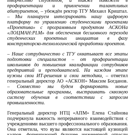
творчество студентов, а также поможет в
профориентации и привлечении талантливых
абитуриентов,
– убеждён ректор ТГУ Михаил Криштал.
– Мы планируем интегрировать нашу цифровую
платформу по управлению студенческими проектами
«Проектива» с программным продуктом АСКОНа
«ЛОЦМАН:PLM» для обеспечения бесшовного перехода
студенческих проектных инициатив в фазу
конструкторско-технологической проработки проектов.
– Наше сотрудничество с ТГУ охватывает все этапы
подготовки специалистов – от профориентации
школьников до повышения квалификации сотрудников
предприятий и преподавателей. На каждом этапе
нужны свои ИТ-решения и свои методики, –
отметил
генеральный директор АО «АСКОН» Максим Богданов.
– Совместно мы будем формировать новые
образовательные программы, выстраивать сквозную
систему обучения в соответствии с запросом
промышленности.
Генеральный директор НТЦ «АПМ» Елена Стайнова
подчеркнула важность непрерывного взаимодействия с
учреждениями высшего профессионального образования.
Она отметила, что вузы являются настоящей кузницей
кадров, формирующей будущее инженерной отрасли