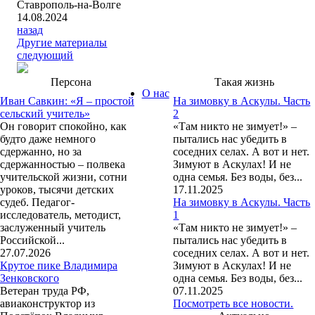
Ставрополь-на-Волге
14.08.2024
назад
Другие материалы
следующий
Персона
Такая жизнь
О нас
Иван Савкин: «Я – простой
На зимовку в Аскулы. Часть
сельский учитель»
2
Он говорит спокойно, как
«Там никто не зимует!» –
будто даже немного
пытались нас убедить в
сдержанно, но за
соседних селах. А вот и нет.
сдержанностью – полвека
Зимуют в Аскулах! И не
учительской жизни, сотни
одна семья. Без воды, без...
уроков, тысячи детских
17.11.2025
судеб. Педагог-
На зимовку в Аскулы. Часть
исследователь, методист,
1
заслуженный учитель
«Там никто не зимует!» –
Российской...
пытались нас убедить в
27.07.2026
соседних селах. А вот и нет.
Крутое пике Владимира
Зимуют в Аскулах! И не
Зенковского
одна семья. Без воды, без...
Ветеран труда РФ,
07.11.2025
авиаконструктор из
Посмотреть все новости.