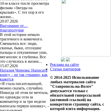
10-м классе после просмотра
фильма «Звезды на
крыльях». С тех пор в его
жизни...
20.07.2026
Выгорание от…
благополучия
В этой истории немало
трагичного и комичного.
Смешалось все: люди,
свиньи, быки, отсохшие
пальцы и откушенные уши,
мегаполис и глубинка. Все
это случилось в жизни...
Реклама на сайте
15.07.2026
Статьи партнеров
Наталия Чернова: Написать
книгу – не так страшно, как
© 2014-2025 Использование
кажется
любых материалов сайта
«Я стала писательницей,
"Ставрополь-на-Волге"
можно сказать, случайно.
допускается только с
Никогда об этом не мечтала,
обязательной гиперссылкой
но однажды села за
(активной ссылкой) на
компьютер и за три недели
конкретную страницу сайта, с
написала первую книжку», –
которой взята информация.
рассказывает...