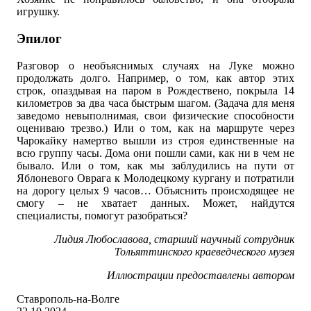
игрушку.
Эпилог
Разговор о необъяснимых случаях на Луке можно
продолжать долго. Например, о том, как автор этих
строк, опаздывая на паром в Рождествено, покрыла 14
километров за два часа быстрым шагом. (Задача для меня
заведомо невыполнимая, свои физические способности
оцениваю трезво.) Или о том, как на маршруте через
Чарокайку намертво вышли из строя единственные на
всю группу часы. Дома они пошли сами, как ни в чем не
бывало. Или о том, как мы заблудились на пути от
Яблоневого Оврага к Молодецкому кургану и потратили
на дорогу целых 9 часов… Объяснить происходящее не
смогу – не хватает данных. Может, найдутся
специалисты, помогут разобраться?
Лидия Любославова, старший научный сотрудник
Тольяттинского краеведческого музея
Иллюстрации предоставлены автором
Ставрополь-на-Волге