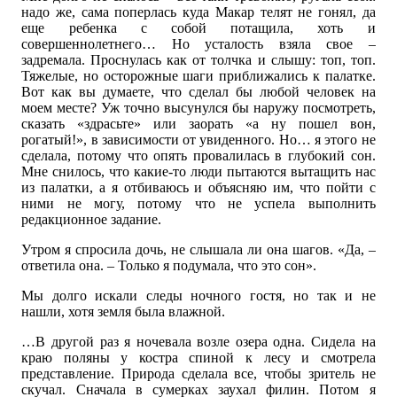
надо же, сама поперлась куда Макар телят не гонял, да
еще ребенка с собой потащила, хоть и
совершеннолетнего… Но усталость взяла свое –
задремала. Проснулась как от толчка и слышу: топ, топ.
Тяжелые, но осторожные шаги приближались к палатке.
Вот как вы думаете, что сделал бы любой человек на
моем месте? Уж точно высунулся бы наружу посмотреть,
сказать «здрасьте» или заорать «а ну пошел вон,
рогатый!», в зависимости от увиденного. Но… я этого не
сделала, потому что опять провалилась в глубокий сон.
Мне снилось, что какие-то люди пытаются вытащить нас
из палатки, а я отбиваюсь и объясняю им, что пойти с
ними не могу, потому что не успела выполнить
редакционное задание.
Утром я спросила дочь, не слышала ли она шагов. «Да, –
ответила она. – Только я подумала, что это сон».
Мы долго искали следы ночного гостя, но так и не
нашли, хотя земля была влажной.
…В другой раз я ночевала возле озера одна. Сидела на
краю поляны у костра спиной к лесу и смотрела
представление. Природа сделала все, чтобы зритель не
скучал. Сначала в сумерках заухал филин. Потом я