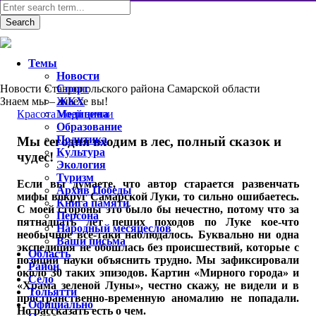
Темы
Новости
Новости Ставропольского района Самарской области
Спорт
Знаем мы – знаете вы!
ЖКХ
Красота моей земли
Медицина
Образование
Политика
Мы сегодня входим в лес, полный сказок и
Культура
чудес!
Экология
Туризм
Если вы думаете, что автор старается развенчать
Архив Победы
мифы вокруг Самарской Луки, то сильно ошибаетесь.
Книга памяти
С моей стороны это было бы нечестно, потому что за
Персона
пятнадцать лет пеших походов по Луке кое-что
Народный месяцеслов
необычное все-таки наблюдалось. Буквально ни одна
Ваши письма
экспедиция не обошлась без происшествий, которые с
Область
позиций науки объяснить трудно. Мы зафиксировали
Район
около 30 таких эпизодов. Картин «Мирного города» и
Село
«Храма зеленой Луны», честно скажу, не видели и в
Тольятти
пространственно-временную аномалию не попадали.
Официально
Но рассказать есть о чем.