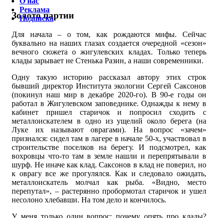
О нас
Реклама
Золото партии
Подписка
Для начала – о том, как рождаются мифы. Сейчас
буквально на наших глазах создается очередной «сезон»
вечного сюжета о жигулевских кладах. Только теперь
клады зарывает не Стенька Разин, а наши современники.
Одну такую историю рассказал автору этих строк
бывший директор Института экологии Сергей Саксонов
(покинул наш мир в декабре 2020-го). В 90-е годы он
работал в Жигулевском заповеднике. Однажды к нему в
кабинет пришел старичок и попросил сходить с
металлоискателем в одно из ущелий около берега (на
Луке их называют оврагами). На вопрос «зачем»
признался: сидел там в лагере в начале 50-х, участвовал в
строительстве поселков на берегу. И подсмотрел, как
вохровцы что-то там в земле нашли и перепрятывали в
шурф. Не иначе как клад. Саксонов в клад не поверил, но
к оврагу все же прогулялся. Как и следовало ожидать,
металлоискатель молчал как рыба. «Видно, место
перепутал», – растерянно пробормотал старичок и ушел
несолоно хлебавши. На том дело и кончилось.
У меня только один вопрос: почему опять про клады?