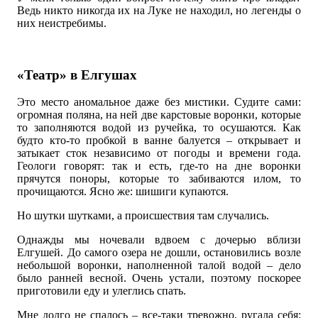
Ведь никто никогда их на Луке не находил, но легенды о
них неистребимы.
«Театр» в Елгушах
Это место аномальное даже без мистики. Судите сами:
огромная поляна, на ней две карстовые воронки, которые
то заполняются водой из ручейка, то осушаются. Как
будто кто-то пробкой в ванне балуется – открывает и
затыкает сток независимо от погоды и времени года.
Геологи говорят: так и есть, где-то на дне воронки
прячутся поноры, которые то забиваются илом, то
прочищаются. Ясно же: шишиги купаются.
Но шутки шутками, а происшествия там случались.
Однажды мы ночевали вдвоем с дочерью вблизи
Елгушей. До самого озера не дошли, остановились возле
небольшой воронки, наполненной талой водой – дело
было ранней весной. Очень устали, поэтому поскорее
приготовили еду и улеглись спать.
Мне долго не спалось – все-таки тревожно, ругала себя: