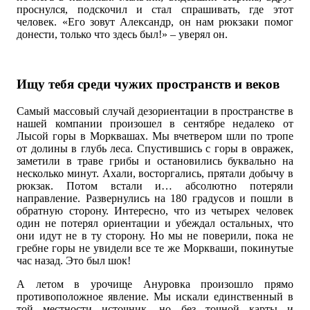
проснулся, подскочил и стал спрашивать, где этот
человек. «Его зовут Александр, он нам рюкзаки помог
донести, только что здесь был!» – уверял он.
Ищу тебя среди чужих пространств и веков
Самый массовый случай дезориентации в пространстве в
нашей компании произошел в сентябре недалеко от
Лысой горы в Морквашах. Мы вчетвером шли по тропе
от долины в глубь леса. Спустившись с горы в овражек,
заметили в траве грибы и остановились буквально на
несколько минут. Ахали, восторгались, прятали добычу в
рюкзак. Потом встали и… абсолютно потеряли
направление. Развернулись на 180 градусов и пошли в
обратную сторону. Интересно, что из четырех человек
один не потерял ориентации и убеждал остальных, что
они идут не в ту сторону. Но мы не поверили, пока не
гребне горы не увидели все те же Моркваши, покинутые
час назад. Это был шок!
А летом в урочище Ануровка произошло прямо
противоположное явление. Мы искали единственный в
той местности источник, но без точной карты и