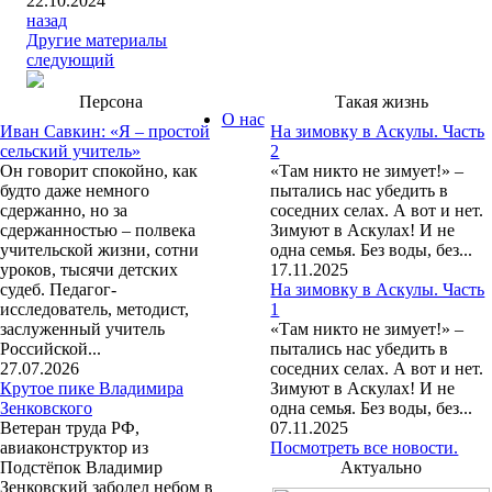
22.10.2024
назад
Другие материалы
следующий
Персона
Такая жизнь
О нас
Иван Савкин: «Я – простой
На зимовку в Аскулы. Часть
сельский учитель»
2
Он говорит спокойно, как
«Там никто не зимует!» –
будто даже немного
пытались нас убедить в
сдержанно, но за
соседних селах. А вот и нет.
сдержанностью – полвека
Зимуют в Аскулах! И не
учительской жизни, сотни
одна семья. Без воды, без...
уроков, тысячи детских
17.11.2025
судеб. Педагог-
На зимовку в Аскулы. Часть
исследователь, методист,
1
заслуженный учитель
«Там никто не зимует!» –
Российской...
пытались нас убедить в
27.07.2026
соседних селах. А вот и нет.
Крутое пике Владимира
Зимуют в Аскулах! И не
Зенковского
одна семья. Без воды, без...
Ветеран труда РФ,
07.11.2025
авиаконструктор из
Посмотреть все новости.
Подстёпок Владимир
Актуально
Зенковский заболел небом в