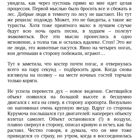
увидела, как через пустошь прямо ко мне идет целая
процессия. Первой мыслью было бросить все и сбежать в
лес. Добрые люди в темноту по лесу не шастают. Но тут
же решила: подожду. Может, это не бандиты, а такие же
туристы. Хотя тоже приятного мало: в лучшем случае
будут всю ночь орать песни, в худшем – полезут
знакомиться. Все эти мысли пронеслись в одно
мгновение, а толпа так и осталась вдалеке. Стоп! Это же
не люди, это животные пасутся. Явно на четырех ногах,
вон детеныши в сторону побежали, играют…
Тут я заметила, что костер почти погас, и отвернулась
всего на пару секунд – подбросить дров. Когда снова
взглянула на поляну – на месте ночных гостей торчали
только коряги.
Не успела перевести дух – новое видение. Светящийся
объект появился на большой высоте и бесшумно
двигался с юга на север, в сторону аэропорта. Визуально
он напоминал очень крупную звезду. Вдруг со стороны
Курумоча послышался гул двигателей: наперерез объекту
взлетал самолет. Объект остановился (!) в воздухе,
плавно свернул в сторону, описал кривую и исчез, как бы
растаял. Честно говоря, я думала, что он мне тоже
привиделся со страху, но утром, когда я воссоединилась