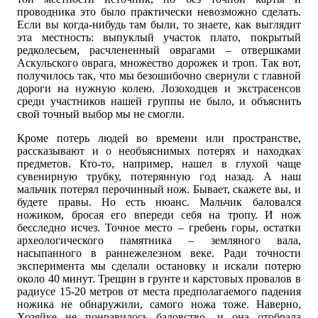
проводника это было практически невозможно сделать.
Если вы когда-нибудь там были, то знаете, как выглядит
эта местность: выпуклый участок плато, покрытый
редколесьем, расчлененный оврагами – отвершками
Аскульского оврага, множество дорожек и троп. Так вот,
получилось так, что мы безошибочно свернули с главной
дороги на нужную колею. Лозоходцев и экстрасенсов
среди участников нашей группы не было, и объяснить
свой точный выбор мы не смогли.
Кроме потерь людей во времени или пространстве,
рассказывают и о необъяснимых потерях и находках
предметов. Кто-то, например, нашел в глухой чаще
сувенирную трубку, потерянную год назад. А наш
мальчик потерял перочинный нож. Бывает, скажете вы, и
будете правы. Но есть нюанс. Мальчик баловался
ножиком, бросая его впереди себя на тропу. И нож
бесследно исчез. Точное место – гребень горы, остатки
археологического памятника – земляного вала,
насыпанного в раннежелезном веке. Ради точности
эксперимента мы сделали остановку и искали потерю
около 40 минут. Трещин в грунте и карстовых провалов в
радиусе 15-20 метров от места предполагаемого падения
ножика не обнаружили, самого ножа тоже. Наверно,
Хозяйке не понравилось баловство, и она отобрала