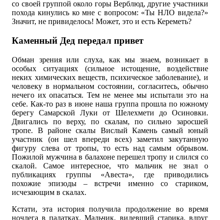
со своей группой около горы Верблюд, другие участники
похода кинулись ко мне с вопросом: «Ты НЛО видела?»
Значит, не привиделось! Может, это и есть Кереметь?
Каменный Дед передал привет
Обман зрения или слуха, как мы знаем, возникает в
особых ситуациях (сильное истощение, воздействие
неких химических веществ, психическое заболевание), и
человеку в нормальном состоянии, согласитесь, обычно
нечего их опасаться. Тем не менее мы испытали это на
себе. Как-то раз в июне наша группа прошла по южному
берегу Самарской Луки от Шелехмети до Осиновки.
Двигались по верху, по скалам, по сильно заросшей
тропе. В районе скалы Вислый Камень самый юный
участник (он шел впереди всех) заметил закутанную
фигуру слева от тропы, то есть над самым обрывом.
Пожилой мужчина в балахоне перешел тропу и слился со
скалой. Самое интересное, что мальчик не знал о
публикациях группы «Авеста», где приводились
похожие эпизоды – встречи именно со стариком,
исчезающим в скалах.
Кстати, эта история получила продолжение во время
ночлега в палатках. Мальчик, видевший старика, вдруг