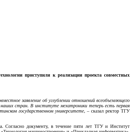
технологии приступили к реализации проекта совместных
овместное заявление об углублении отношений всеобъемлющего
и наших стран. В институте мехатроники теперь есть первая
яттинском государственном университете
, – сказал ректор ТГУ
а. Согласно документу, в течение пяти лет ТГУ и Институт
и «Технология машиностроения» и «Прикладная информатика».