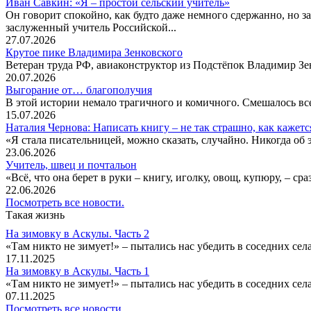
Иван Савкин: «Я – простой сельский учитель»
Он говорит спокойно, как будто даже немного сдержанно, но за
заслуженный учитель Российской...
27.07.2026
Крутое пике Владимира Зенковского
Ветеран труда РФ, авиаконструктор из Подстёпок Владимир Зенк
20.07.2026
Выгорание от… благополучия
В этой истории немало трагичного и комичного. Смешалось все
15.07.2026
Наталия Чернова: Написать книгу – не так страшно, как кажетс
«Я стала писательницей, можно сказать, случайно. Никогда об 
23.06.2026
Учитель, швец и почтальон
«Всё, что она берет в руки – книгу, иголку, овощ, купюру, – с
22.06.2026
Посмотреть все новости.
Такая жизнь
На зимовку в Аскулы. Часть 2
«Там никто не зимует!» – пытались нас убедить в соседних селах
17.11.2025
На зимовку в Аскулы. Часть 1
«Там никто не зимует!» – пытались нас убедить в соседних селах
07.11.2025
Посмотреть все новости.