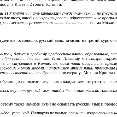
ются в Китае и 2 года в Тольятти.
ли ТГУ будут читать китайским студентам лекции по русскому
 для того, чтобы синхронизировать образовательные программы
, мы сможем перезачесть им часть дисциплин, –
сказал Михаил
тудентов, освоивших русский язык, зачислят на третий курс очн
нчжоу, ближе к среднему профессиональному образованию, э
 образования, для нас это база. Поэтому мы синхронизируе
учения студентов в Китае: мы даём наши дисциплины преим
реходим к этой модели и стремимся многие наши программы ре
еимущественно очное обучение,
– подчеркнул Михаил Криштал.
обучающихся, поделились своими ожиданиями от участия в совм
раюсь выучить русский язык, чтобы быть максимально готовым 
 поэтому также намерен активно осваивать русский язык и про
чёба ­ успешной. Планирую не только получить новую специальнос