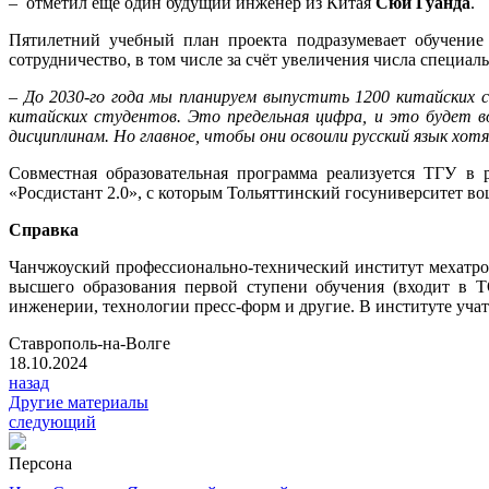
– отметил ещё один будущий инженер из Китая
Сюй Гуанда
.
Пятилетний учебный план проекта подразумевает обучение
сотрудничество, в том числе за счёт увеличения числа специа
– До 2030-го года мы планируем выпустить 1200 китайских 
китайских студентов. Это предельная цифра, и это будет 
дисциплинам. Но главное, чтобы они освоили русский язык хо
Совместная образовательная программа реализуется ТГУ в 
«Росдистант 2.0», с которым Тольяттинский госуниверситет в
Справка
Чанчжоуский профессионально-технический институт мехатронно
высшего образования первой ступени обучения (входит в Т
инженерии, технологии пресс-форм и другие. В институте учат
Ставрополь-на-Волге
18.10.2024
назад
Другие материалы
следующий
Персона