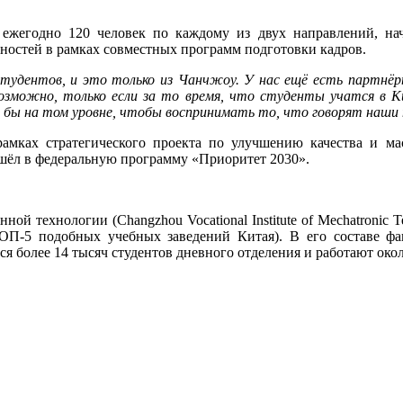
 ежегодно 120 человек по каждому из двух направлений, на
льностей в рамках совместных программ подготовки кадров.
студентов, и это только из Чанчжоу. У нас ещё есть партнёры
возможно, только если за то время, что студенты учатся в 
тя бы на том уровне, чтобы воспринимать то, что говорят наши
рамках стратегического проекта по улучшению качества и м
ошёл в федеральную программу «Приоритет 2030».
й технологии (Changzhou Vocational Institute of Mechatronic 
ОП-5 подобных учебных заведений Китая). В его составе фа
ся более 14 тысяч студентов дневного отделения и работают око