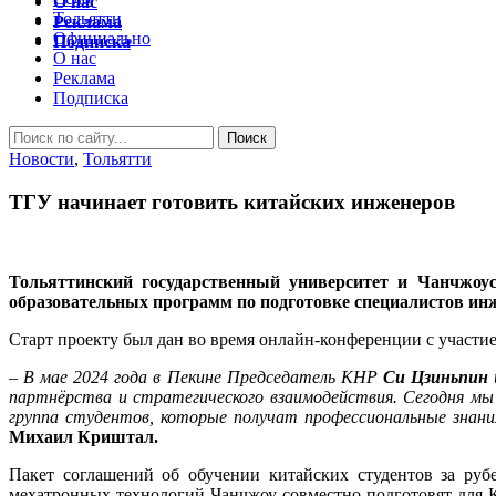
О нас
Тольятти
Реклама
Официально
Подписка
О нас
Реклама
Подписка
Новости
,
Тольятти
ТГУ начинает готовить китайских инженеров
Тольяттинский государственный университет и Чанчжоус
образовательных программ по подготовке специалистов и
Старт проекту был дан во время онлайн-конференции с участие
– В мае 2024 года в Пекине Председатель КНР
Си Цзиньпин
партнёрства и стратегического взаимодействия. Сегодня мы
группа студентов, которые получат профессиональные знания
Михаил Криштал.
Пакет соглашений об обучении китайских студентов за руб
мехатронных технологий Чанчжоу совместно подготовят для 