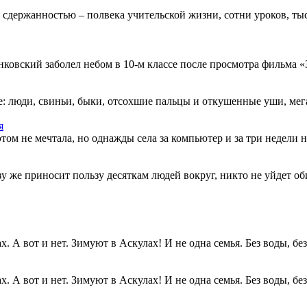
 сдержанностью – полвека учительской жизни, сотни уроков, тыс
овский заболел небом в 10-м классе после просмотра фильма «Зв
: люди, свиньи, быки, отсохшие пальцы и откушенные уши, мегап
я
этом не мечтала, но однажды села за компьютер и за три недели н
разу же приносит пользу десяткам людей вокруг, никто не уйдет о
. А вот и нет. Зимуют в Аскулах! И не одна семья. Без воды, без.
. А вот и нет. Зимуют в Аскулах! И не одна семья. Без воды, без.