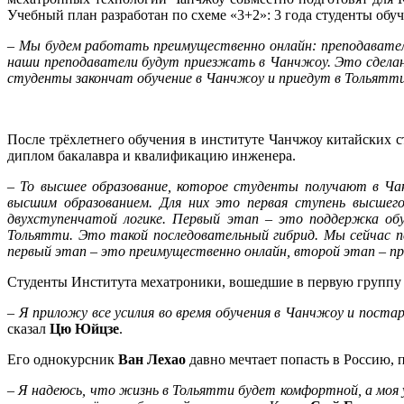
Учебный план разработан по схеме «3+2»: 3 года студенты обуча
– Мы будем работать преимущественно онлайн: преподавате
наши преподаватели будут приезжать в Чанчжоу. Это сделано
студенты закончат обучение в Чанчжоу и приедут в Тольятти
После трёхлетнего обучения в институте Чанчжоу китайских с
диплом бакалавра и квалификацию инженера.
– То высшее образование, которое студенты получают в Ча
высшим образованием. Для них это первая ступень высшего
двухступенчатой логике. Первый этап – это поддержка об
Тольятти. Это такой последовательный гибрид. Мы сейчас пе
первый этап – это преимущественно онлайн, второй этап – пр
Студенты Института мехатроники, вошедшие в первую группу 
– Я приложу все усилия во время обучения в Чанчжоу и поста
сказал
Цю Юйцзе
.
Его однокурсник
Ван Лехао
давно мечтает попасть в Россию,
– Я надеюсь, что жизнь в Тольятти будет комфортной, а моя у