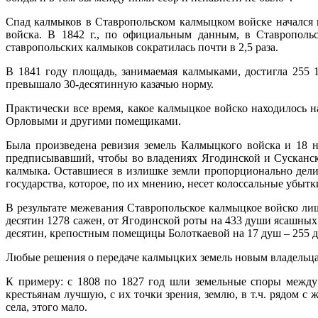
Спад калмыков в Ставропольском калмыцком войске начался в
войска. В 1842 г., по официальным данным, в Ставрополь
ставропольских калмыков сократилась почти в 2,5 раза.
В 1841 году площадь, занимаемая калмыками, достигла 255 1
превышало 30-десятинную казачью норму.
Практически все время, какое калмыцкое войско находилось
Орловыми и другими помещиками.
Была произведена ревизия земель Калмыцкого войска и 18 
предписывавший, чтобы во владениях Ягодинской и Сусканской
калмыка. Оставшиеся в излишке земли пропорционально дел
государства, которое, по их мнению, несет колоссальные убыт
В результате межевания Ставропольское калмыцкое войско лиш
десятин 1278 сажен, от Ягодинской роты на 433 души ясашных 
десятин, крепостным помещицы Болоткаевой на 17 душ – 255 д
Любые решения о передаче калмыцких земель новым владельц
К примеру: с 1808 по 1827 год шли земельные споры между
крестьянам лучшую, с их точки зрения, землю, в т.ч. рядом с
села, этого мало.