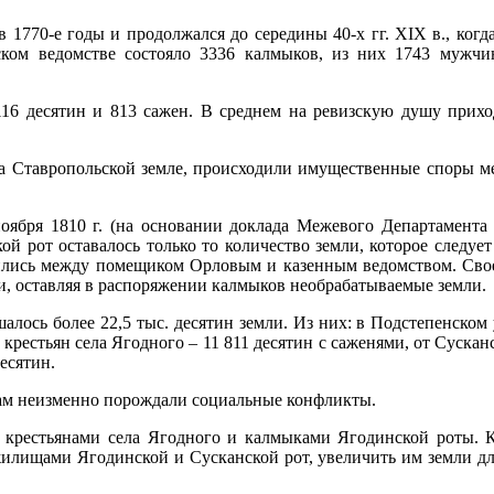
 1770-е годы и продолжался до середины 40-х гг. XIX в., когд
ском ведомстве состояло 3336 калмыков, из них 1743 мужчи
16 десятин и 813 сажен. В среднем на ревизскую душу приход
 на Ставропольской земле, происходили имущественные споры м
ноября 1810 г. (на основании доклада Межевого Департамента
 рот оставалось только то количество земли, которое следует 
ились между помещиком Орловым и казенным ведомством. Сво
ки, оставляя в распоряжении калмыков необрабатываемые земли.
алось более 22,5 тыс. десятин земли. Из них: в Подстепенском 
крестьян села Ягодного – 11 811 десятин с саженями, от Суска
есятин.
ам неизменно порождали социальные конфликты.
 крестьянами села Ягодного и калмыками Ягодинской роты. 
 жилищами Ягодинской и Сусканской рот, увеличить им земли дл