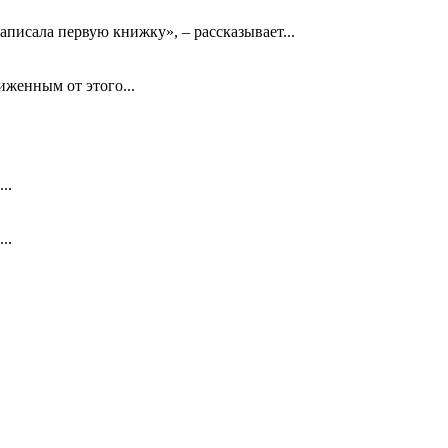
аписала первую книжку», – рассказывает...
биженным от этого...
..
..