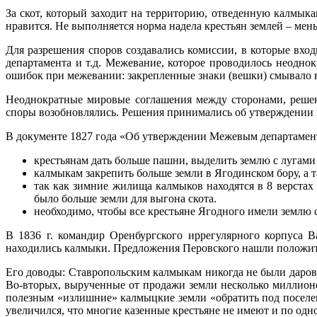
За скот, который заходит на территорию, отведенную калмык
нравится. Не выполняется норма надела крестьян землей – мень
Для разрешения споров создавались комиссии, в которые вх
департамента и т.д. Межевание, которое проводилось неодно
ошибок при межевании: закрепленные знаки (вешки) смывало в
Неоднократные мировые соглашения между сторонами, решен
споры возобновлялись. Решения принимались об утверждении ме
В документе 1827 года «Об утверждении Межевым департамен
крестьянам дать больше пашни, выделить землю с лугами 
калмыкам закрепить больше земли в Ягодинском бору, а т
так как зимние жилища калмыков находятся в 8 верстах
было больше земли для выгона скота.
необходимо, чтобы все крестьяне Ягодного имели землю 
В 1836 г. командир Оренбургского иррегулярного корпуса 
находились калмыки. Предложения Перовского нашли положит
Его доводы: Ставропольским калмыкам никогда не были даров
Во-вторых, вырученные от продажи земли несколько миллионов
полезным «излишние» калмыцкие земли «обратить под поселе
увеличился, что многие казенные крестьяне не имеют и по одн