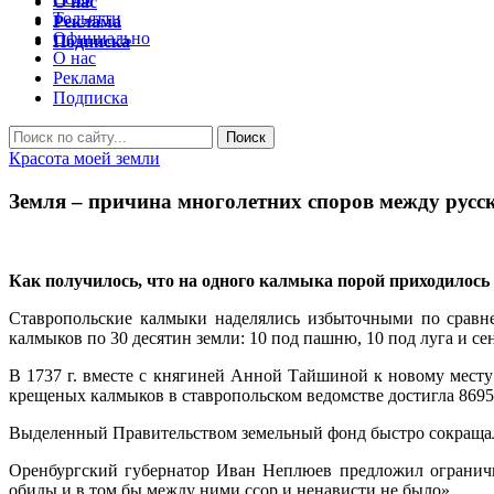
О нас
Тольятти
Реклама
Официально
Подписка
О нас
Реклама
Подписка
Красота моей земли
Земля – причина многолетних споров между рус
Как получилось, что на одного калмыка порой приходилось 13
Ставропольские калмыки наделялись избыточными по сравне
калмыков по 30 десятин земли: 10 под пашню, 10 под луга и се
В 1737 г. вместе с княгиней Анной Тайшиной к новому месту
крещеных калмыков в ставропольском ведомстве достигла 8695
Выделенный Правительством земельный фонд быстро сокращалс
Оренбургский губернатор Иван Неплюев предложил ограничи
обиды и в том бы между ними ссор и ненависти не было».