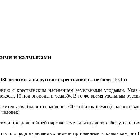
скими и калмыками
0 десятин, а на русского крестьянина – не более 10-15?
нию с крестьянским населением земельными угодьями. Указ от
нокосы, 10 под огороды и усадьбу. В то же время удельным русск
 жительства были отправлены 700 кибиток (семей), насчитываю
 человек!
я и при дальнейшей нарезке земельных наделов «без утеснения
ть площадь выделяемых земель прибываемым калмыкам, но Пр