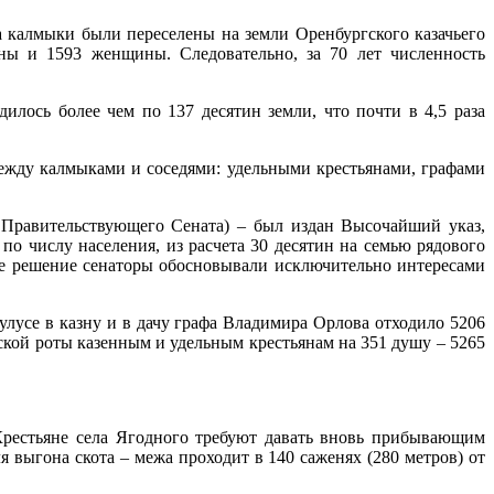
а калмыки были переселены на земли Оренбургского казачьего
ны и 1593 женщины. Следовательно, за 70 лет численность
илось более чем по 137 десятин земли, что почти в 4,5 раза
ежду калмыками и соседями: удельными крестьянами, графами
 Правительствующего Сената) – был издан Высочайший указ,
по числу населения, из расчета 30 десятин на семью рядового
е решение сенаторы обосновывали исключительно интересами
улусе в казну и в дачу графа Владимира Орлова отходило 5206
нской роты казенным и удельным крестьянам на 351 душу – 5265
Крестьяне села Ягодного требуют давать вновь прибывающим
я выгона скота – межа проходит в 140 саженях (280 метров) от