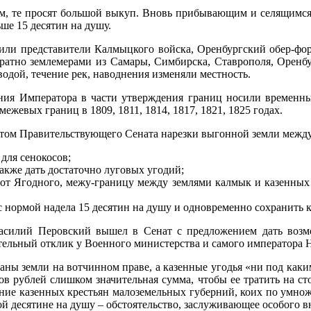
ам, те просят большой выкуп. Вновь прибывающим и селящимся 
ше 15 десятин на душу.
одили представители Калмыцкого войска, Оренбургский обер-фо
кратно землемерами из Самары, Симбирска, Ставрополя, Оренбу
одой, течение рек, наводнения изменяли местность.
ия Императора в части утверждения границ носили временны
жевых границ в 1809, 1811, 1814, 1817, 1821, 1825 годах.
том Правительствующего Сената нарезки выгонной земли между
для сенокосов;
акже дать достаточно луговых угодий;
 от Ягодного, межу-границу между землями калмык и казенных 
с нормой надела 15 десятин на душу и одновременно сохранить 
Василий Перовский вышел в Сенат с предложением дать возм
ельный отклик у Военного министерства и самого императора 
аны земли на вотчинном праве, а казенные угодья «ни под каки
 рублей слишком значительная сумма, чтобы ее тратить на сто
ние казенных крестьян малоземельных губерний, коих по умнож
ой десятине на душу – обстоятельство, заслуживающее особого 