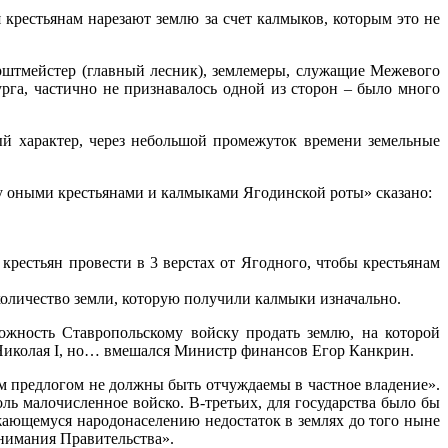
крестьянам нарезают землю за счет калмыков, которым это не
рштмейстер (главный лесник), землемеры, служащие Межевого
рга, частично не признавалось одной из сторон – было много
й характер, через небольшой промежуток времени земельные
 оными крестьянами и калмыками Ягодинской роты» сказано:
крестьян провести в 3 верстах от Ягодного, чтобы крестьянам
количество земли, которую получили калмыки изначально.
ожность Ставропольскому войску продать землю, на которой
Николая I, но… вмешался Министр финансов Егор Канкрин.
м предлогом не должны быть отчуждаемы в частное владение».
ль малочисленное войско. В-третьих, для государства было бы
ающемуся народонаселению недостаток в землях до того ныне
внимания Правительства».