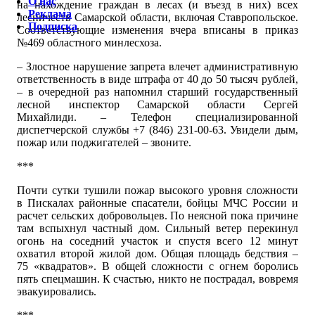
О нас
на нахождение граждан в лесах (и въезд в них) всех
Реклама
лесничеств Самарской области, включая Ставропольское.
Подписка
Соответствующие изменения вчера вписаны в приказ
№469 областного минлесхоза.
– Злостное нарушение запрета влечет административную
ответственность в виде штрафа от 40 до 50 тысяч рублей,
– в очередной раз напомнил старший государственный
лесной инспектор Самарской области Сергей
Михайлиди. – Телефон специализированной
диспетчерской службы +7 (846) 231-00-63. Увидели дым,
пожар или поджигателей – звоните.
***
Почти сутки тушили пожар высокого уровня сложности
в Пискалах районные спасатели, бойцы МЧС России и
расчет сельских добровольцев. По неясной пока причине
там вспыхнул частный дом. Сильный ветер перекинул
огонь на соседний участок и спустя всего 12 минут
охватил второй жилой дом. Общая площадь бедствия –
75 «квадратов». В общей сложности с огнем боролись
пять спецмашин. К счастью, никто не пострадал, вовремя
эвакуировались.