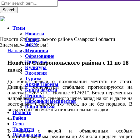
Темы
Новости
Новости Ставропольского района Самарской области
Спорт
Знаем мы – знаете вы!
ЖКХ
На пару слов
Медицина
Образование
Политика
Новости Ставропольского района с 11 по 18
Культура
июля
Экология
Туризм
До конца недели о похолодании мечтать не стоит.
Архив Победы
Дневные температуры стабильно прогнозируются на
Книга памяти
отметках +26+31°С. Ночные +17+21°. Ветер переменных
Персона
направлений – от северного через запад на юг и далее на
Народный месяцеслов
восточный. Скорость 1-3 м/сек, но не без порывов. В
Ваши письма
воскресенье возможны незначительные осадки.
Область
Район
***
Село
Тольятти
В связи с жарой и объявленным особым
Официально
противопожарным режимом до 23 июля продлен запрет