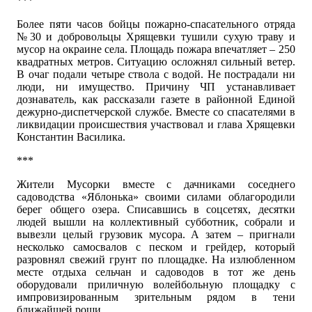
***
Более пяти часов бойцы пожарно-спасательного отряда
№30 и добровольцы Хрящевки тушили сухую траву и
мусор на окраине села. Площадь пожара впечатляет – 250
квадратных метров. Ситуацию осложнял сильный ветер.
В очаг подали четыре ствола с водой. Не пострадали ни
люди, ни имущество. Причину ЧП устанавливает
дознаватель, как рассказали газете в районной Единой
дежурно-диспетчерской службе. Вместе со спасателями в
ликвидации происшествия участвовал и глава Хрящевки
Константин Василика.
***
Жители Мусорки вместе с дачниками соседнего
садоводства «Яблонька» своими силами облагородили
берег общего озера. Списавшись в соцсетях, десятки
людей вышли на коллективный субботник, собрали и
вывезли целый грузовик мусора. А затем – пригнали
несколько самосвалов с песком и грейдер, который
разровнял свежий грунт по площадке. На излюбленном
месте отдыха сельчан и садоводов в тот же день
оборудовали приличную волейбольную площадку с
импровизированным зрительным рядом в тени
ближайшей рощи.