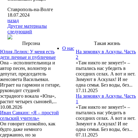
Ставрополь-на-Волге
18.07.2024
назад
Другие материалы
следующий
Персона
Такая жизнь
О нас
Юлия Лелюх: У меня есть
На зимовку в Аскулы. Часть
дети личные и публичные
2
Она – исполнительница и
«Там никто не зимует!» –
автор песен, волонтер и
пытались нас убедить в
депутат, председатель
соседних селах. А вот и нет.
женсовета Васильевки.
Зимуют в Аскулах! И не
Играет на гармони и гитаре,
одна семья. Без воды, без...
руководит студией
17.11.2025
эстрадного вокала «Юла»,
На зимовку в Аскулы. Часть
растит четырех сыновей,...
1
10.08.2026
«Там никто не зимует!» –
Иван Савкин: «Я – простой
пытались нас убедить в
сельский учитель»
соседних селах. А вот и нет.
Он говорит спокойно, как
Зимуют в Аскулах! И не
будто даже немного
одна семья. Без воды, без...
сдержанно, но за
07.11.2025