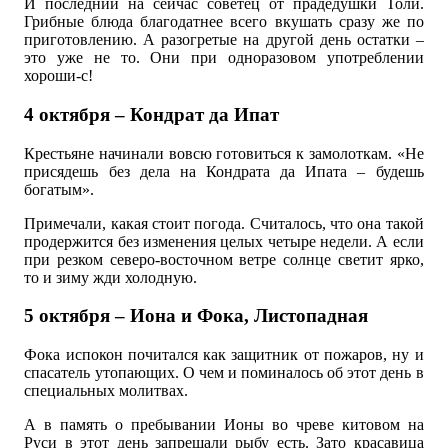
И последний на сейчас советец от прадедушки Толи.
Грибные блюда благодатнее всего вкушать сразу же по
приготовлению. А разогретые на другой день остатки –
это уже не то. Они при одноразовом употреблении
хороши-с!
4 октября – Кондрат да Ипат
Крестьяне начинали вовсю готовиться к замолоткам. «Не
присядешь без дела на Кондрата да Ипата – будешь
богатым».
Примечали, какая стоит погода. Считалось, что она такой
продержится без изменения целых четыре недели. А если
при резком северо-восточном ветре солнце светит ярко,
то и зиму жди холодную.
5 октября – Иона и Фока, Листопадная
Фока испокон почитался как защитник от пожаров, ну и
спасатель утопающих. О чем и поминалось об этот день в
специальных молитвах.
А в память о пребывании Ионы во чреве китовом на
Руси в этот день запрещали рыбу есть. Зато красавица