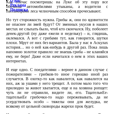
О нас
Как сейчас посмотришь: на Луке об эту пору все
Реклама
обочины автомобилями утыканы, а водители с
Подписка
пассажирами леса челночным способом прочесывают.
Но тут сторожкость нужна. Грибы ж, они по ядовитости
не опаснее ли змей будут? От змеиных укусов в наших
местах не слыхать было, чтоб кто скончался. Ну, поболеет
денек-другой (ну даже ежели и недельку) – и, глядишь,
оклемался. А вот с грибами тут, как говорится, шутки
плохи. Мрут от них без вариантов. Была у нас в Аскулах
история… но о ней как-нибудь в другой раз. Пока лишь
напомню золотое правило: не знаешь гриба – не кланяйся
ему, не бери! Даже если начитался о нем в этих ваших
интернетах.
И еще одно. С поедателями – вернее в данном случае с
пожирателями – грибков-то иное горюшко иной раз
случается. В охотку-то как навалится, как навалится на
них, аж за ушами у него трещит. А потом мало того что
прилюдно за живот хватается, еще и на хозяина ропщет:
чуть ли не отравили, видите ли, его. ТщательнЕе-
тщательнЕе грибочки-то надо пережевывать, да не
усердствовать особо – тяжелы они для желудка, не
всякому от цельной сковороды жарехи прок будет.