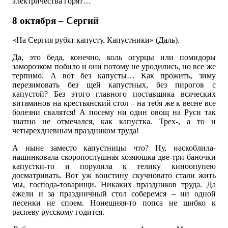
электричества горят…
8 октября – Сергий
«На Сергия рубят капусту. Капустники» (Даль).
Да, это беда, конечно, коль огурцы или помидоры
заморозком побило и они потому не уродились, но все же
терпимо. А вот без капусты… Как прожить, зиму
перезимовать без щей капустных, без пирогов с
капустой? Без этого главного поставщика всяческих
витаминов на крестьянский стол – на тебя же к весне все
болезни свалятся! А посему ни один овощ на Руси так
знатно не отмечался, как капустка. Трех-, а то и
четырехдневным праздником труда!
А ныне заместо капустницы что? Ну, наскоблила-
нашинковала скоропослушная хозяюшка две-три баночки
капустки-то и порулила к телику киноопупею
досматривать. Вот уж воистину скучновато стали жить
мы, господа-товарищи. Никаких праздников труда. Да
ежели и за праздничный стол соберемся – ни одной
песенки не споем. Нонешняя-то попса не шибко к
распеву русскому годится.