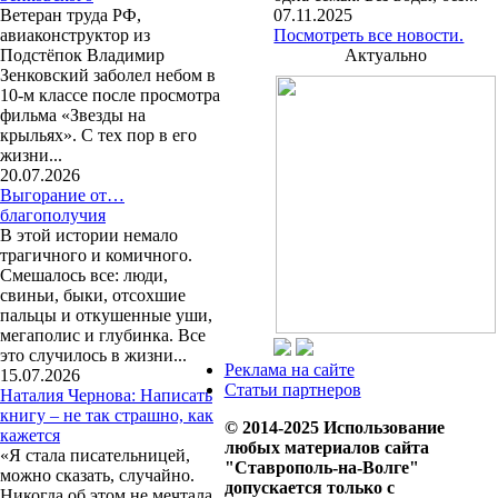
Ветеран труда РФ,
07.11.2025
авиаконструктор из
Посмотреть все новости.
Подстёпок Владимир
Актуально
Зенковский заболел небом в
10-м классе после просмотра
фильма «Звезды на
крыльях». С тех пор в его
жизни...
20.07.2026
Выгорание от…
благополучия
В этой истории немало
трагичного и комичного.
Смешалось все: люди,
свиньи, быки, отсохшие
пальцы и откушенные уши,
мегаполис и глубинка. Все
это случилось в жизни...
Реклама на сайте
15.07.2026
Статьи партнеров
Наталия Чернова: Написать
книгу – не так страшно, как
© 2014-2025 Использование
кажется
любых материалов сайта
«Я стала писательницей,
"Ставрополь-на-Волге"
можно сказать, случайно.
допускается только с
Никогда об этом не мечтала,