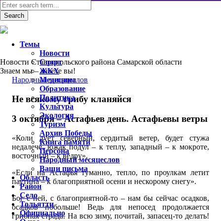
Темы
Новости
Новости Ставропольского района Самарской области
Спорт
Знаем мы – знаете вы!
ЖКХ
Народный месяцеслов
Медицина
Образование
Политика
Не всякому грибу кланяйся
Культура
Экология
3 октября – Астафьев день. Астафьевы ветры
Туризм
Архив Победы
«Коли дует северный, сердитый ветер, будет стужа
Книга памяти
недалече, южак подул – к теплу, западный – к мокроте,
Персона
восточный – к вёдру».
Народный месяцеслов
Ваши письма
«Если на Астафья туманно, тепло, по проулкам летит
Область
паутина – к благоприятной осени и нескорому снегу».
Район
Село
Бог с ней, с благоприятной-то – нам бы сейчас осадков,
Тольятти
осадков побольше! Ведь для непосед продолжается
Официально
грибная страда. На всю зиму, почитай, запасец-то делать!