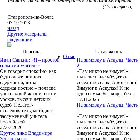
Рубрика готовится по материалам Анатолия Мухортова
(Солонецкого)
Ставрополь-на-Волге
03.10.2023
назад
Другие материалы
следующий
Персона
Такая жизнь
О нас
Иван Савкин: «Я – простой
На зимовку в Аскулы. Часть
сельский учитель»
2
Он говорит спокойно, как
«Там никто не зимует!» –
будто даже немного
пытались нас убедить в
сдержанно, но за
соседних селах. А вот и нет.
сдержанностью – полвека
Зимуют в Аскулах! И не
учительской жизни, сотни
одна семья. Без воды, без...
уроков, тысячи детских
17.11.2025
судеб. Педагог-
На зимовку в Аскулы. Часть
исследователь, методист,
1
заслуженный учитель
«Там никто не зимует!» –
Российской...
пытались нас убедить в
27.07.2026
соседних селах. А вот и нет.
Крутое пике Владимира
Зимуют в Аскулах! И не
Зенковского
одна семья. Без воды, без...