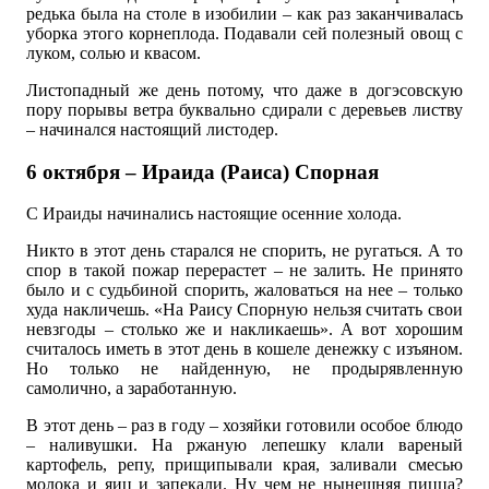
редька была на столе в изобилии – как раз заканчивалась
уборка этого корнеплода. Подавали сей полезный овощ с
луком, солью и квасом.
Листопадный же день потому, что даже в догэсовскую
пору порывы ветра буквально сдирали с деревьев листву
– начинался настоящий листодер.
6 октября – Ираида (Раиса) Спорная
С Ираиды начинались настоящие осенние холода.
Никто в этот день старался не спорить, не ругаться. А то
спор в такой пожар перерастет – не залить. Не принято
было и с судьбиной спорить, жаловаться на нее – только
худа накличешь. «На Раису Спорную нельзя считать свои
невзгоды – столько же и накликаешь». А вот хорошим
считалось иметь в этот день в кошеле денежку с изъяном.
Но только не найденную, не продырявленную
самолично, а заработанную.
В этот день – раз в году – хозяйки готовили особое блюдо
– наливушки. На ржаную лепешку клали вареный
картофель, репу, прищипывали края, заливали смесью
молока и яиц и запекали. Ну чем не нынешняя пицца?