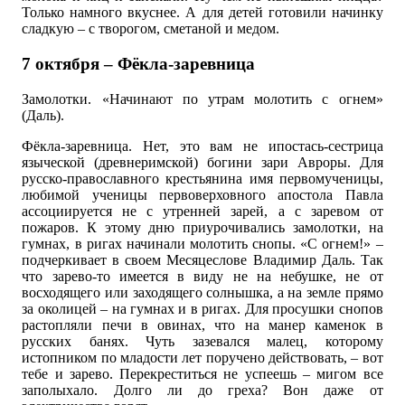
Только намного вкуснее. А для детей готовили начинку
сладкую – с творогом, сметаной и медом.
7 октября – Фёкла-заревница
Замолотки. «Начинают по утрам молотить с огнем»
(Даль).
Фёкла-заревница. Нет, это вам не ипостась-сестрица
языческой (древнеримской) богини зари Авроры. Для
русско-православного крестьянина имя первомученицы,
любимой ученицы первоверховного апостола Павла
ассоциируется не с утренней зарей, а с заревом от
пожаров. К этому дню приурочивались замолотки, на
гумнах, в ригах начинали молотить снопы. «С огнем!» –
подчеркивает в своем Месяцеслове Владимир Даль. Так
что зарево-то имеется в виду не на небушке, не от
восходящего или заходящего солнышка, а на земле прямо
за околицей – на гумнах и в ригах. Для просушки снопов
растопляли печи в овинах, что на манер каменок в
русских банях. Чуть зазевался малец, которому
истопником по младости лет поручено действовать, – вот
тебе и зарево. Перекреститься не успеешь – мигом все
заполыхало. Долго ли до греха? Вон даже от