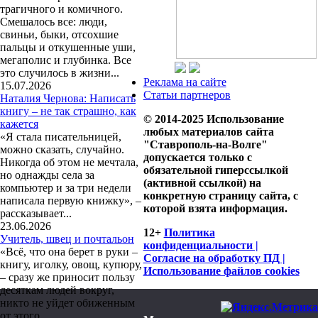
трагичного и комичного.
Смешалось все: люди,
свиньи, быки, отсохшие
пальцы и откушенные уши,
мегаполис и глубинка. Все
это случилось в жизни...
Реклама на сайте
15.07.2026
Статьи партнеров
Наталия Чернова: Написать
книгу – не так страшно, как
© 2014-2025 Использование
кажется
любых материалов сайта
«Я стала писательницей,
"Ставрополь-на-Волге"
можно сказать, случайно.
допускается только с
Никогда об этом не мечтала,
обязательной гиперссылкой
но однажды села за
(активной ссылкой) на
компьютер и за три недели
конкретную страницу сайта, с
написала первую книжку», –
которой взята информация.
рассказывает...
23.06.2026
12+
Политика
Учитель, швец и почтальон
конфиденциальности |
«Всё, что она берет в руки –
Согласие на обработку ПД |
книгу, иголку, овощ, купюру,
Использование файлов cookies
– сразу же приносит пользу
десяткам людей вокруг,
никто не уйдет обиженным
от этого...