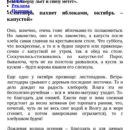
О нас
ревет, сверху льет и снизу метет».
Реклама
Подписка
«Сентябрь пахнет яблоками, октябрь –
капустой»
Оно, конечно, очень гоже яблочками-то полакомиться.
Но лакомство, оно и есть лакомство, а капуста после
хлеба самая главная на крестьянском столе. Что суббота,
что воскресенье, а то и в будни пироги или пряженцы-
сочни с капусткой не утром, так в обед на столе.
Соскучились-стосковались по капустке-то! Пирог,
бывалоча, чуть не на полстола развалился, а кусок за
куском – будто корова языком его слизнула.
Еще одно у октября прозвище: листопадник. Ветра-
листодеры срывают с деревьев последние листочки. То и
дело дождит на радость хлеборобу. Влага эта не
бесполезно-ручейная – вся в землю-матушку уходит. То-
то благодать для озимей. Ежели еще и зима снежная
предстоит да весна затяжная (не торопыга ранняя, что,
почитай, чуть ли не весь снег водой в Волгу да в море
сгоняет, а потом заморозками огрызается), то с
хлебушком будем!
Дождевая водица осенняя – благодать и для дачных