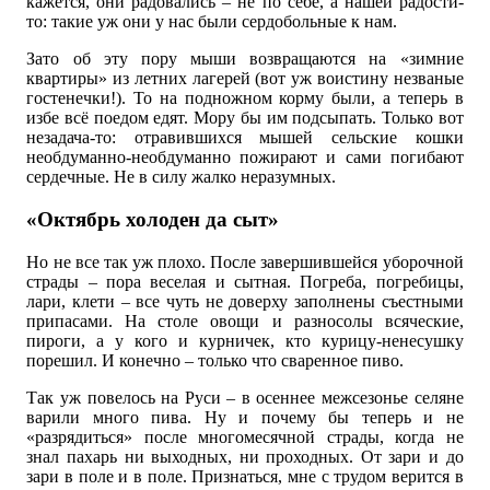
кажется, они радовались – не по себе, а нашей радости-
то: такие уж они у нас были сердобольные к нам.
Зато об эту пору мыши возвращаются на «зимние
квартиры» из летних лагерей (вот уж воистину незваные
гостенечки!). То на подножном корму были, а теперь в
избе всё поедом едят. Мору бы им подсыпать. Только вот
незадача-то: отравившихся мышей сельские кошки
необдуманно-необдуманно пожирают и сами погибают
сердечные. Не в силу жалко неразумных.
«Октябрь холоден да сыт»
Но не все так уж плохо. После завершившейся уборочной
страды – пора веселая и сытная. Погреба, погребицы,
лари, клети – все чуть не доверху заполнены съестными
припасами. На столе овощи и разносолы всяческие,
пироги, а у кого и курничек, кто курицу-ненесушку
порешил. И конечно – только что сваренное пиво.
Так уж повелось на Руси – в осеннее межсезонье селяне
варили много пива. Ну и почему бы теперь и не
«разрядиться» после многомесячной страды, когда не
знал пахарь ни выходных, ни проходных. От зари и до
зари в поле и в поле. Признаться, мне с трудом верится в