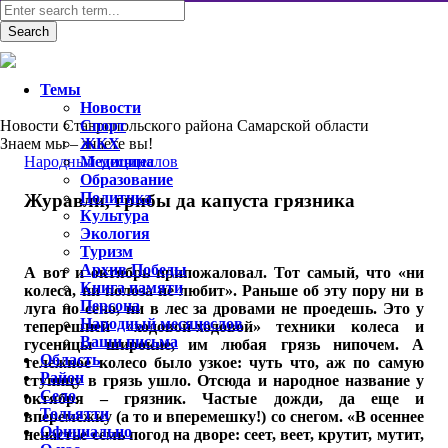
Темы
Новости
Новости Ставропольского района Самарской области
Спорт
Знаем мы – знаете вы!
ЖКХ
Народный месяцеслов
Медицина
Образование
Политика
Журавли, грибы да капуста грязника
Культура
Экология
Туризм
Архив Победы
А вот и октябрь припожаловал. Тот самый, что «ни
Книга памяти
колеса, ни полоза не любит». Раньше об эту пору ни в
Персона
луга по сено, ни в лес за дровами не проедешь. Это у
Народный месяцеслов
теперешней «ходовой-ходовой» техники колеса и
Ваши письма
гусеницы широкие, им любая грязь нипочем. А
Область
тележное колесо было узкое: чуть что, аж по самую
Район
ступицу в грязь ушло. Отсюда и народное название у
Село
октября – грязник. Частые дожди, да еще и
Тольятти
вперемежку (а то и вперемешку!) со снегом. «В осеннее
Официально
ненастье семь погод на дворе: сеет, веет, крутит, мутит,