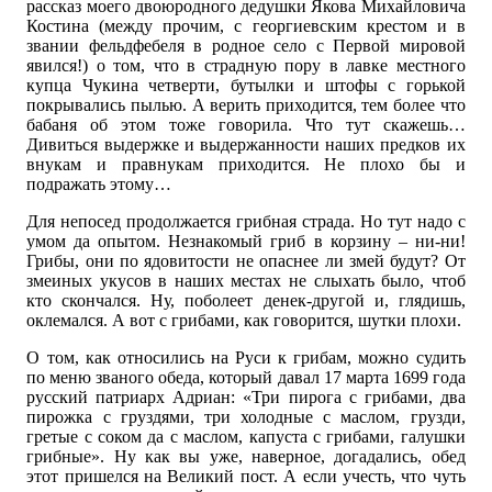
рассказ моего двоюродного дедушки Якова Михайловича
Костина (между прочим, с георгиевским крестом и в
звании фельдфебеля в родное село с Первой мировой
явился!) о том, что в страдную пору в лавке местного
купца Чукина четверти, бутылки и штофы с горькой
покрывались пылью. А верить приходится, тем более что
бабаня об этом тоже говорила. Что тут скажешь…
Дивиться выдержке и выдержанности наших предков их
внукам и правнукам приходится. Не плохо бы и
подражать этому…
Для непосед продолжается грибная страда. Но тут надо с
умом да опытом. Незнакомый гриб в корзину – ни-ни!
Грибы, они по ядовитости не опаснее ли змей будут? От
змеиных укусов в наших местах не слыхать было, чтоб
кто скончался. Ну, поболеет денек-другой и, глядишь,
оклемался. А вот с грибами, как говорится, шутки плохи.
О том, как относились на Руси к грибам, можно судить
по меню званого обеда, который давал 17 марта 1699 года
русский патриарх Адриан: «Три пирога с грибами, два
пирожка с груздями, три холодные с маслом, грузди,
гретые с соком да с маслом, капуста с грибами, галушки
грибные». Ну как вы уже, наверное, догадались, обед
этот пришелся на Великий пост. А если учесть, что чуть