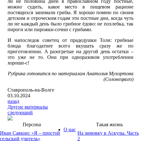
ли не половина дней в православном году постные,
можно судить, какое место в пищевом рационе
постящихся занимали грибы. Я хорошо помню по своим
детским и отроческим годам эти постные дни, когда чуть
ли не каждый день было грибное ёдово: не похлебка, так
пироги или пирожки-сочни с грибами.
И напоследок советец от прадедушки Толи: грибные
блюда благодатнее всего вкушать сразу же по
приготовлении. А разогретые на другой день остатки –
это уже не то. Они при одноразовом употреблении
хороши-с!
Рубрика готовится по материалам Анатолия Мухортова
(Солонецкого)
Ставрополь-на-Волге
03.10.2024
назад
Другие материалы
следующий
Персона
Такая жизнь
О нас
Иван Савкин: «Я – простой
На зимовку в Аскулы. Часть
сельский учитель»
2