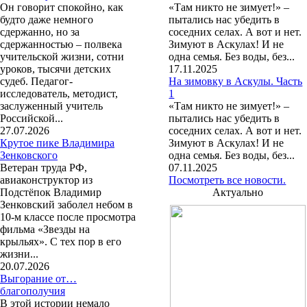
Он говорит спокойно, как
«Там никто не зимует!» –
будто даже немного
пытались нас убедить в
сдержанно, но за
соседних селах. А вот и нет.
сдержанностью – полвека
Зимуют в Аскулах! И не
учительской жизни, сотни
одна семья. Без воды, без...
уроков, тысячи детских
17.11.2025
судеб. Педагог-
На зимовку в Аскулы. Часть
исследователь, методист,
1
заслуженный учитель
«Там никто не зимует!» –
Российской...
пытались нас убедить в
27.07.2026
соседних селах. А вот и нет.
Крутое пике Владимира
Зимуют в Аскулах! И не
Зенковского
одна семья. Без воды, без...
Ветеран труда РФ,
07.11.2025
авиаконструктор из
Посмотреть все новости.
Подстёпок Владимир
Актуально
Зенковский заболел небом в
10-м классе после просмотра
фильма «Звезды на
крыльях». С тех пор в его
жизни...
20.07.2026
Выгорание от…
благополучия
В этой истории немало