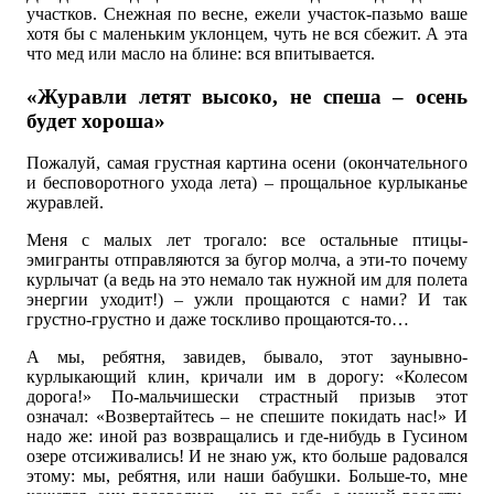
участков. Снежная по весне, ежели участок-пазьмо ваше
хотя бы с маленьким уклонцем, чуть не вся сбежит. А эта
что мед или масло на блине: вся впитывается.
«Журавли летят высоко, не спеша – осень
будет хороша»
Пожалуй, самая грустная картина осени (окончательного
и бесповоротного ухода лета) – прощальное курлыканье
журавлей.
Меня с малых лет трогало: все остальные птицы-
эмигранты отправляются за бугор молча, а эти-то почему
курлычат (а ведь на это немало так нужной им для полета
энергии уходит!) – ужли прощаются с нами? И так
грустно-грустно и даже тоскливо прощаются-то…
А мы, ребятня, завидев, бывало, этот заунывно-
курлыкающий клин, кричали им в дорогу: «Колесом
дорога!» По-мальчишески страстный призыв этот
означал: «Возвертайтесь – не спешите покидать нас!» И
надо же: иной раз возвращались и где-нибудь в Гусином
озере отсиживались! И не знаю уж, кто больше радовался
этому: мы, ребятня, или наши бабушки. Больше-то, мне