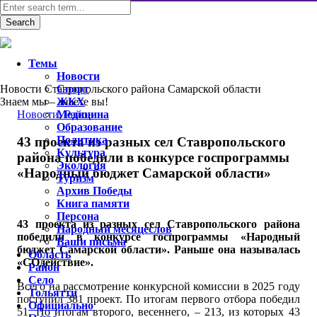
Темы
Новости
Новости Ставропольского района Самарской области
Спорт
Знаем мы – знаете вы!
ЖКХ
Новости
Медицина
,
Район
Образование
Политика
43 проекта из разных сел Ставропольского
Культура
района победили в конкурсе госпрограммы
Экология
«Народный бюджет Самарской области»
Туризм
Архив Победы
Книга памяти
Персона
43 проекта из разных сел Ставропольского района
Народный месяцеслов
победили в конкурсе госпрограммы «Народный
Ваши письма
бюджет Самарской области». Раньше она называлась
Область
«СОдействие».
Район
Село
Всего на рассмотрение конкурсной комиссии в 2025 году
Тольятти
поступил 381 проект. По итогам первого отбора победил
Официально
51. По итогам второго, весеннего, – 213, из которых 43