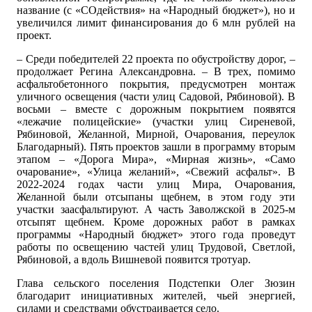
название (с «СОдействия» на «Народный бюджет»), но и
увеличился лимит финансирования до 6 млн рублей на
проект.
– Среди победителей 22 проекта по обустройству дорог, –
продолжает Регина Александровна. – В трех, помимо
асфальтобетонного покрытия, предусмотрен монтаж
уличного освещения (части улиц Садовой, Рябиновой). В
восьми – вместе с дорожным покрытием появятся
«лежачие полицейские» (участки улиц Сиреневой,
Рябиновой, Желанной, Мирной, Очарования, переулок
Благодарный). Пять проектов зашли в программу вторым
этапом – «Дорога Мира», «Мирная жизнь», «Само
очарование», «Улица желаний», «Свежий асфальт». В
2022-2024 годах части улиц Мира, Очарования,
Желанной были отсыпаны щебнем, в этом году эти
участки заасфальтируют. А часть Заволжской в 2025-м
отсыпят щебнем. Кроме дорожных работ в рамках
программы «Народный бюджет» этого года проведут
работы по освещению частей улиц Трудовой, Светлой,
Рябиновой, а вдоль Вишневой появится тротуар.
Глава сельского поселения Подстепки Олег Зюзин
благодарит инициативных жителей, чьей энергией,
силами и средствами обустраивается село.