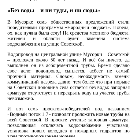
«Без воды – и ни туды, и ни сюды»
В Мусорке семь общественных предложений стали
победителями программы «Народный бюджет». Победа,
ох, как нужна была селу! На средства местного бюджета,
жителей и области будет заменена система
водоснабжения на улице Советской.
Водопровод на центральной улице Мусорки – Советской
– проложен около 50 лет назад. И всё бы ничего, да
выполнен он из асбоцементной трубы. Время сделало
свое дело: водопровод сыплется, асбест не самый
прочный материал. Словом, необходимость замены
коммуникаций назрела давно, тем более что при порыве
на Советской половина села остается без воды: запорная
арматура отсутствует и перекрыть воду на участке трубы
невозможно.
И вот семь проектов-победителей под названием
«Водный поток 1-7» позволят проложить новые трубы на
всей Советской. В проекте учтены: запорная арматура,
позволяющая отключать водоснабжение участками,
установка новых колодцев и пожарных гидрантов по
всем противопожарным нормам.