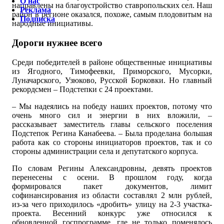
О нас
направлены на благоустройство ставропольских сел. Наш
Реклама
район в регионе оказался, похоже, самым плодовитым на
Подписка
народные инициативы.
Дороги нужнее всего
Среди победителей в районе общественные инициативы
из Ягодного, Тимофеевки, Приморского, Мусорки,
Луначарского, Узюково, Русской Борковки. Но главный
рекордсмен – Подстепки с 24 проектами.
– Мы надеялись на победу наших проектов, потому что
очень много сил и энергии в них вложили, –
рассказывает заместитель главы сельского поселения
Подстепок Регина Канабеева. – Была проделана большая
работа как со стороны инициаторов проектов, так и со
стороны администрации села и депутатского корпуса.
По словам Регины Александровны, девять проектов
перенесены с осени. В прошлом году, когда
формировался пакет документов, лимит
софинансирования из области составлял 2 млн рублей,
из-за чего приходилось «дробить» улицу на 2-3 участка-
проекта. Весенний конкурс уже относился к
обновленной госпрограмме, где не только поменялось