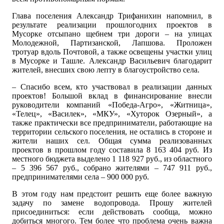
Глава поселения Александр Трифанихин напомнил, в
результате реализации прошлогодних проектов в
Мусорке отсыпано щебнем три дороги – на улицах
Молодежной, Партизанской, Лапшова. Проложен
тротуар вдоль Почтовой, а также освещены участки улиц
в Мусорке и Ташле. Александр Васильевич благодарит
жителей, внесших свою лепту в благоустройство села.
– Спасибо всем, кто участвовал в реализации данных
проектов! Большой вклад в финансирование внесли
руководители компаний «Победа-Агро», «Житница»,
«Телец», «Василек», «МКУ», «Хуторок Озерный», а
также практически все предприниматели, работающие на
территории сельского поселения, не остались в стороне и
жители наших сел. Общая сумма реализованных
проектов в прошлом году составила 8 163 404 руб. Из
местного бюджета выделено 1 118 927 руб., из областного
– 5 396 567 руб., собрано жителями – 747 911 руб.,
предпринимателями села – 900 000 руб.
В этом году нам предстоит решить еще более важную
задачу по замене водопровода. Прошу жителей
присоединиться: если действовать сообща, можно
добиться многого. Тем более что проблема очень важна