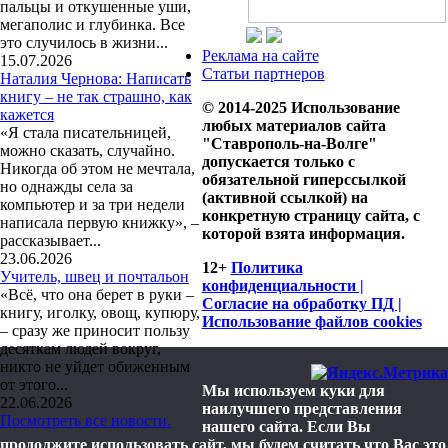
пальцы и откушенные уши,
мегаполис и глубинка. Все
это случилось в жизни...
Реклама на сайте
15.07.2026
Статьи партнеров
Наталия Чернова: Написать
книгу – не так страшно, как
© 2014-2025 Использование
кажется
любых материалов сайта
«Я стала писательницей,
"Ставрополь-на-Волге"
можно сказать, случайно.
допускается только с
Никогда об этом не мечтала,
обязательной гиперссылкой
но однажды села за
(активной ссылкой) на
компьютер и за три недели
конкретную страницу сайта, с
написала первую книжку», –
которой взята информация.
рассказывает...
23.06.2026
12+
Политика
Учитель, швец и почтальон
конфиденциальности |
«Всё, что она берет в руки –
Согласие на обработку ПД |
книгу, иголку, овощ, купюру,
Использование файлов cookies
– сразу же приносит пользу
десяткам людей вокруг,
никто не уйдет обиженным
от этого...
Мы используем куки для
22.06.2026
наилучшего представления
Посмотреть все новости.
нашего сайта. Если Вы
продолжите использовать сайт, мы будем считать что Вас это