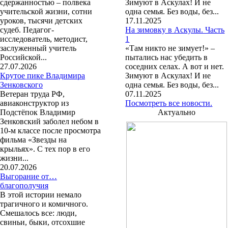
сдержанностью – полвека
Зимуют в Аскулах! И не
учительской жизни, сотни
одна семья. Без воды, без...
уроков, тысячи детских
17.11.2025
судеб. Педагог-
На зимовку в Аскулы. Часть
исследователь, методист,
1
заслуженный учитель
«Там никто не зимует!» –
Российской...
пытались нас убедить в
27.07.2026
соседних селах. А вот и нет.
Крутое пике Владимира
Зимуют в Аскулах! И не
Зенковского
одна семья. Без воды, без...
Ветеран труда РФ,
07.11.2025
авиаконструктор из
Посмотреть все новости.
Подстёпок Владимир
Актуально
Зенковский заболел небом в
10-м классе после просмотра
фильма «Звезды на
крыльях». С тех пор в его
жизни...
20.07.2026
Выгорание от…
благополучия
В этой истории немало
трагичного и комичного.
Смешалось все: люди,
свиньи, быки, отсохшие