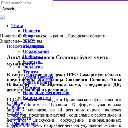
Темы
Новости
Новости Ставропольского района Самарской области
Спорт
Знаем мы – знаете вы!
ЖКХ
Новости
Медицина
,
Область
Образование
Политика
Анна из Соснового Солонца будет учить
Культура
чувашский
Экология
Туризм
В слете сельской молодежи ПФО Самарскую область
Архив Победы
представляла жительница Соснового Солонца Анна
Книга памяти
Наймиллер – многодетная мама, заведующая ДК,
Персона
депутат, умница и красавица.
Народный месяцеслов
Ваши письма
III Слет сельской молодежи Приволжского федерального
Область
округа принимала Чувашия. В форуме участвовала
Район
активная молодежь из 14 регионов округа, включая
Село
студентов, предпринимателей, социальных работников и
Тольятти
депутатов. Дискуссии, обсуждение инновационных
Официально
проектов и идей, направленных на улучшение жизни в