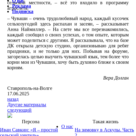
О нас
сельской местности, – всё это входило в программу
Реклама
агрослета.
Подписка
– Чуваши – очень трудолюбивый народ, каждый кусочек
сельхозугодий здесь распахан и засеян, – рассказывает
Анна Наймиллер. – На слете мы все перезнакомились,
каждый сообщил о своих успехах, о том опыте, которым
может поделиться с другими. Я рассказывала, что на базе
ДК открыла детскую студию, организовываю для ребят
праздники, и не только для них. Побывав на форуме,
загорелась целью выучить чувашский язык, тем более что
корни мои из Чувашии, хочу быть духовно ближе к своим
корням.
Вера Долган
Ставрополь-на-Волге
17.06.2025
назад
Другие материалы
следующий
Персона
Такая жизнь
О нас
Иван Савкин: «Я – простой
На зимовку в Аскулы. Часть
сельский учитель»
2