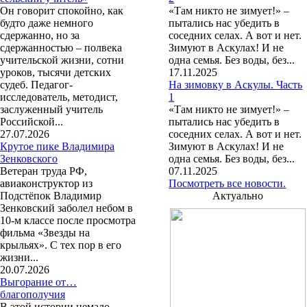
Он говорит спокойно, как
«Там никто не зимует!» –
будто даже немного
пытались нас убедить в
сдержанно, но за
соседних селах. А вот и нет.
сдержанностью – полвека
Зимуют в Аскулах! И не
учительской жизни, сотни
одна семья. Без воды, без...
уроков, тысячи детских
17.11.2025
судеб. Педагог-
На зимовку в Аскулы. Часть
исследователь, методист,
1
заслуженный учитель
«Там никто не зимует!» –
Российской...
пытались нас убедить в
27.07.2026
соседних селах. А вот и нет.
Крутое пике Владимира
Зимуют в Аскулах! И не
Зенковского
одна семья. Без воды, без...
Ветеран труда РФ,
07.11.2025
авиаконструктор из
Посмотреть все новости.
Подстёпок Владимир
Актуально
Зенковский заболел небом в
10-м классе после просмотра
фильма «Звезды на
крыльях». С тех пор в его
жизни...
20.07.2026
Выгорание от…
благополучия
В этой истории немало