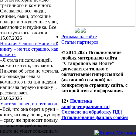
трагичного и комичного.
Смешалось все: люди,
свиньи, быки, отсохшие
пальцы и откушенные уши,
мегаполис и глубинка. Все
это случилось в жизни...
Реклама на сайте
15.07.2026
Статьи партнеров
Наталия Чернова: Написать
книгу – не так страшно, как
© 2014-2025 Использование
кажется
любых материалов сайта
«Я стала писательницей,
"Ставрополь-на-Волге"
можно сказать, случайно.
допускается только с
Никогда об этом не мечтала,
обязательной гиперссылкой
но однажды села за
(активной ссылкой) на
компьютер и за три недели
конкретную страницу сайта, с
написала первую книжку», –
которой взята информация.
рассказывает...
23.06.2026
12+
Политика
Учитель, швец и почтальон
конфиденциальности |
«Всё, что она берет в руки –
Согласие на обработку ПД |
книгу, иголку, овощ, купюру,
Использование файлов cookies
– сразу же приносит пользу
десяткам людей вокруг,
никто не уйдет обиженным