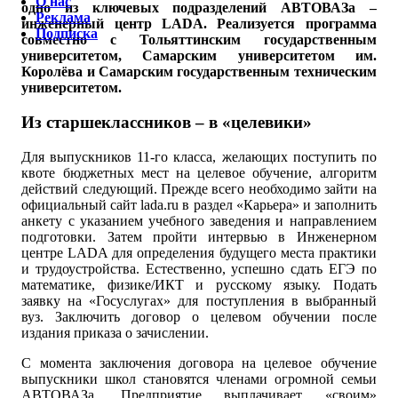
О нас
одно из ключевых подразделений АВТОВАЗа –
Реклама
инженерный центр LADA. Реализуется программа
Подписка
совместно с Тольяттинским государственным
университетом, Самарским университетом им.
Королёва и Самарским государственным техническим
университетом.
Из старшеклассников – в «целевики»
Для выпускников 11-го класса, желающих поступить по
квоте бюджетных мест на целевое обучение, алгоритм
действий следующий. Прежде всего необходимо зайти на
официальный сайт lada.ru в раздел «Карьера» и заполнить
анкету с указанием учебного заведения и направлением
подготовки. Затем пройти интервью в Инженерном
центре LADA для определения будущего места практики
и трудоустройства. Естественно, успешно сдать ЕГЭ по
математике, физике/ИКТ и русскому языку. Подать
заявку на «Госуслугах» для поступления в выбранный
вуз. Заключить договор о целевом обучении после
издания приказа о зачислении.
С момента заключения договора на целевое обучение
выпускники школ становятся членами огромной семьи
АВТОВАЗа. Предприятие выплачивает «своим»