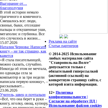
Выгорание от…
благополучия
В этой истории немало
трагичного и комичного.
Смешалось все: люди,
свиньи, быки, отсохшие
пальцы и откушенные уши,
мегаполис и глубинка. Все
это случилось в жизни...
Реклама на сайте
15.07.2026
Статьи партнеров
Наталия Чернова: Написать
книгу – не так страшно, как
© 2014-2025 Использование
кажется
любых материалов сайта
«Я стала писательницей,
"Ставрополь-на-Волге"
можно сказать, случайно.
допускается только с
Никогда об этом не мечтала,
обязательной гиперссылкой
но однажды села за
(активной ссылкой) на
компьютер и за три недели
конкретную страницу сайта, с
написала первую книжку», –
которой взята информация.
рассказывает...
23.06.2026
12+
Политика
Учитель, швец и почтальон
конфиденциальности |
«Всё, что она берет в руки –
Согласие на обработку ПД |
книгу, иголку, овощ, купюру,
Использование файлов cookies
– сразу же приносит пользу