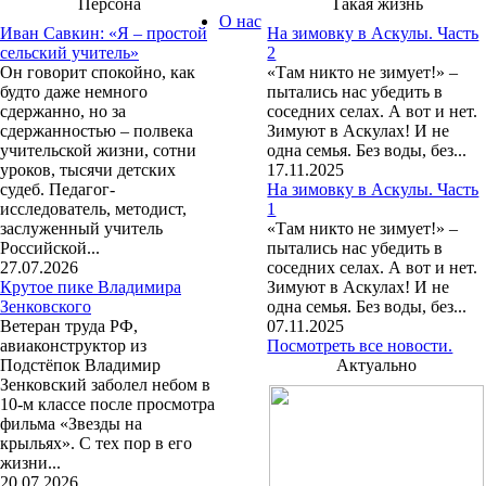
Персона
Такая жизнь
О нас
Иван Савкин: «Я – простой
На зимовку в Аскулы. Часть
сельский учитель»
2
Он говорит спокойно, как
«Там никто не зимует!» –
будто даже немного
пытались нас убедить в
сдержанно, но за
соседних селах. А вот и нет.
сдержанностью – полвека
Зимуют в Аскулах! И не
учительской жизни, сотни
одна семья. Без воды, без...
уроков, тысячи детских
17.11.2025
судеб. Педагог-
На зимовку в Аскулы. Часть
исследователь, методист,
1
заслуженный учитель
«Там никто не зимует!» –
Российской...
пытались нас убедить в
27.07.2026
соседних селах. А вот и нет.
Крутое пике Владимира
Зимуют в Аскулах! И не
Зенковского
одна семья. Без воды, без...
Ветеран труда РФ,
07.11.2025
авиаконструктор из
Посмотреть все новости.
Подстёпок Владимир
Актуально
Зенковский заболел небом в
10-м классе после просмотра
фильма «Звезды на
крыльях». С тех пор в его
жизни...
20.07.2026