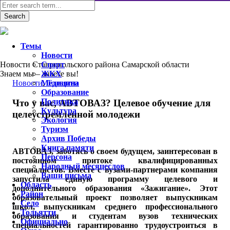
Темы
Новости
Новости Ставропольского района Самарской области
Спорт
Знаем мы – знаете вы!
ЖКХ
Новости
Медицина
,
Тольятти
Образование
Политика
Что у вас, АВТОВАЗ? Целевое обучение для
Культура
целеустремленной молодежи
Экология
Туризм
Архив Победы
Книга памяти
АВТОВАЗ, заботясь о своем будущем, заинтересован в
Персона
постоянном притоке квалифицированных
Народный месяцеслов
специалистов. Вместе с вузами-партнерами компания
Ваши письма
запустила единую программу целевого и
Область
дополнительного образования «Зажигание». Этот
Район
образовательный проект позволяет выпускникам
Село
школ, выпускникам среднего профессионального
Тольятти
образования и студентам вузов технических
Официально
специальностей гарантированно трудоустроиться в