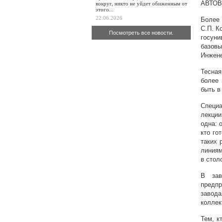
АВТОВ
вокруг, никто не уйдет обиженным от
этого...
22.06.2026
Более 
С.П. К
Посмотреть все новости.
госуни
базовы
Инжене
Тесная
более 
быть в
Специа
лекции
одна: 
кто го
таких 
линиям
в стол
В зав
предпр
завода
коллек
Тем, к