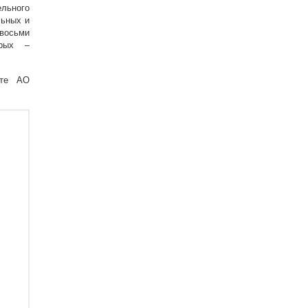
льного
льных и
восьми
орых –
йте АО