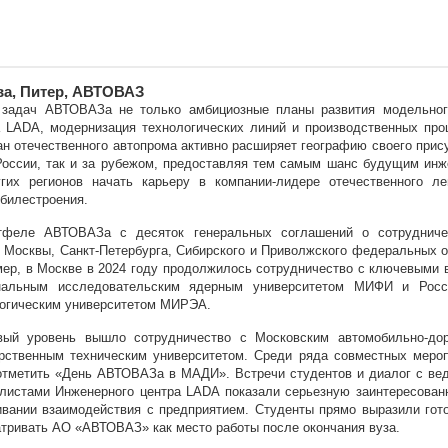
а, Питер, АВТОВАЗ
 задач АВТОВАЗа не только амбициозные планы развития модельног
 LADA, модернизация технологических линий и производственных про
н отечественного автопрома активно расширяет географию своего прис
России, так и за рубежом, предоставляя тем самым шанс будущим ин
гих регионов начать карьеру в компании-лидере отечественного ле
билестроения.
тфеле АВТОВАЗа с десяток генеральных соглашений о сотрудниче
 Москвы, Санкт-Петербурга, Сибирского и Приволжского федеральных о
ер, в Москве в 2024 году продолжилось сотрудничество с ключевыми 
нальным исследовательским ядерным университетом МИФИ и Росс
огическим университетом МИРЭА.
вый уровень вышло сотрудничество с Московским автомобильно-до
рственным техническим университетом. Среди ряда совместных меро
отметить «День АВТОВАЗа в МАДИ». Встречи студентов и диалог с в
листами Инженерного центра LADA показали серьезную заинтересован
вании взаимодействия с предприятием. Студенты прямо выразили гот
тривать АО «АВТОВАЗ» как место работы после окончания вуза.