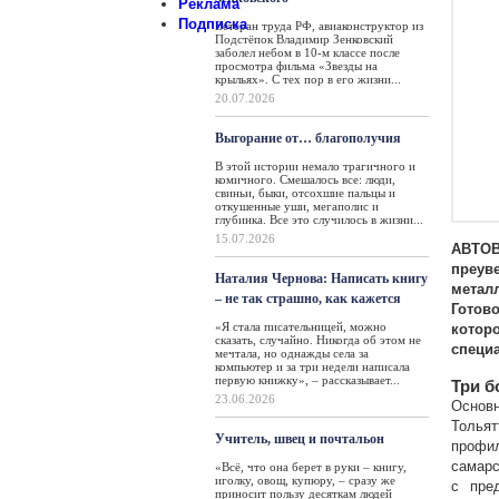
Реклама
Подписка
Ветеран труда РФ, авиаконструктор из
Подстёпок Владимир Зенковский
заболел небом в 10-м классе после
просмотра фильма «Звезды на
крыльях». С тех пор в его жизни...
20.07.2026
Выгорание от… благополучия
В этой истории немало трагичного и
комичного. Смешалось все: люди,
свиньи, быки, отсохшие пальцы и
откушенные уши, мегаполис и
глубинка. Все это случилось в жизни...
15.07.2026
АВТОВ
преув
Наталия Чернова: Написать книгу
метал
– не так страшно, как кажется
Готов
«Я стала писательницей, можно
котор
сказать, случайно. Никогда об этом не
специ
мечтала, но однажды села за
компьютер и за три недели написала
первую книжку», – рассказывает...
Три б
23.06.2026
Основ
Тольят
Учитель, швец и почтальон
профи
самарс
«Всё, что она берет в руки – книгу,
иголку, овощ, купюру, – сразу же
с пре
приносит пользу десяткам людей