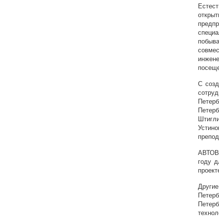
Естес
откры
предпр
специ
побыв
совме
инжен
посеще
С созд
сотру
Петерб
Петерб
Штигли
Устин
препод
АВТОВА
году д
проект
Другие
Петерб
Петер
технол