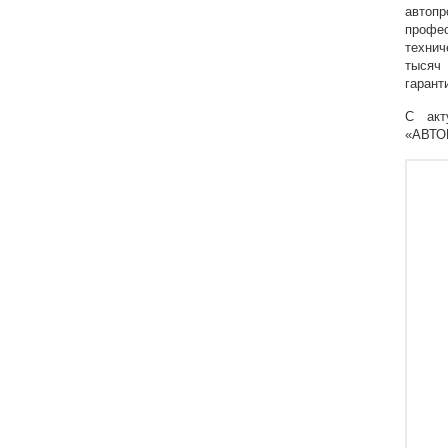
автоп
профес
техни
тысяч
гарант
С акт
«АВТОВ