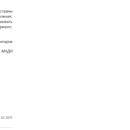
страны
ложная,
азвать
ризонт,
нтаров
ю МАДИ
.01.2025