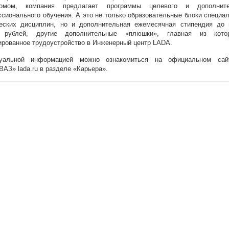
ромом, компания предлагает программы целевого и дополните
сионального обучения. А это не только образовательные блоки специа
ческих дисциплин, но и дополнительная ежемесячная стипендия до 
 рублей, другие дополнительные «плюшки», главная из кот
ированное трудоустройство в Инженерный центр LADA.
уальной информацией можно ознакомиться на официальном са
АЗ» lada.ru в разделе «Карьера».