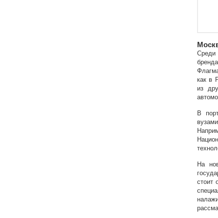
Москв
Среди
бренда
Флагма
как в 
из дру
автомо
В пор
вузами
Наприм
Нацио
технол
На но
госуда
стоит 
специа
налажи
рассма