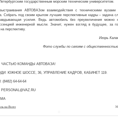
Петербургским государственным морским техническим университетом.
выстраивания АВТОВАЗом взаимодействия с техническими вузами 
а. Собрать под своим крылом лучшие перспективные кадры – задача с
равдывающая усилия. Ведь автомобиль без преувеличения можно н
ссенцией инженерной мысли. Значит, нужен взгляд в будущее, за го
 на перспективу.
Игорь Кала
Фото службы по связям с общественность
 ЧАСТЬЮ КОМАНДЫ АВТОВАЗА!
ДИ: ЮЖНОЕ ШОССЕ, 36, УПРАВЛЕНИЕ КАДРОВ, КАБИНЕТ 119.
 (8482) 64-64-64
 PERSONAL@VAZ.RU
АМА
оль-на-Волге
30