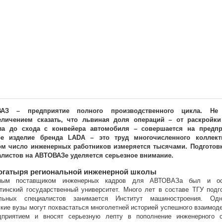
АЗ – предприятие полного производственного цикла. Не
еличением сказать, что львиная доля операций – от раскройки
ла до схода с конвейера автомобиля – совершается на предпр
ое изделие бренда LADA – это труд многочисленного коллект
ом число инженерных работников измеряется тысячами. Подготовк
алистов на АВТОВАЗе уделяется серьезное внимание.
огатыря региональной инженерной школы
ным поставщиком инженерных кадров для АВТОВАЗа был и ос
тинский государственный университет. Много лет в составе ТГУ подг
льных специалистов занимается Институт машиностроения. Од
кие вузы могут похвастаться многолетней историей успешного взаимод
дприятием и вносят серьезную лепту в пополнение инженерного с