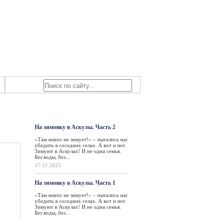
Знаем мы – знаете вы!
ьятти
Такая жизнь
На зимовку в Аскулы. Часть 2
«Там никто не зимует!» – пытались нас
убедить в соседних селах. А вот и нет.
Зимуют в Аскулах! И не одна семья.
Без воды, без...
17.11.2025
На зимовку в Аскулы. Часть 1
«Там никто не зимует!» – пытались нас
убедить в соседних селах. А вот и нет.
Зимуют в Аскулах! И не одна семья.
Без воды, без...