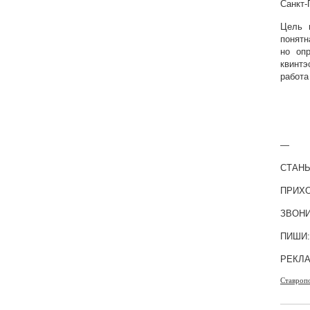
Санкт-
Цель 
понятн
но оп
квинтэ
работа
—
СТАНЬ
ПРИХО
ЗВОНИ:
ПИШИ:
РЕКЛ
Ставроп