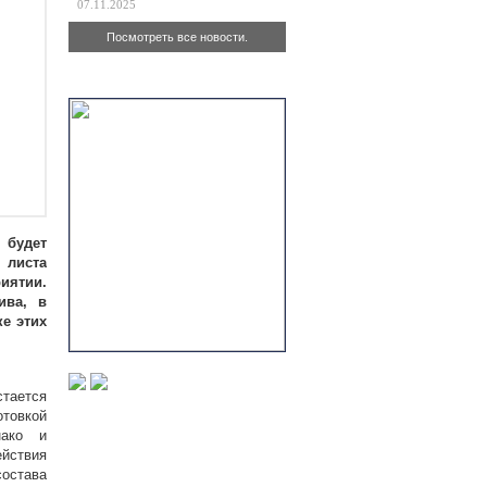
07.11.2025
Посмотреть все новости.
Актуально
 будет
 листа
иятии.
ива, в
е этих
тается
отовкой
нако и
ействия
остава