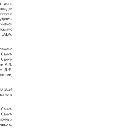
а день
ощадки
изована
уденты
нитной
помимо
 LADA,
алажено
Санкт-
 Санкт-
ни А.Л.
м. Д.Ф.
нтами,
 В 2024
астие в
 Санкт-
 Санкт-
ионных
ликого,