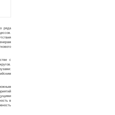
о ряда
цессов.
утствия
женерам
гкового
стве с
кругов.
вузами:
ийским
рожным
приятий
едущими
ность в
овность