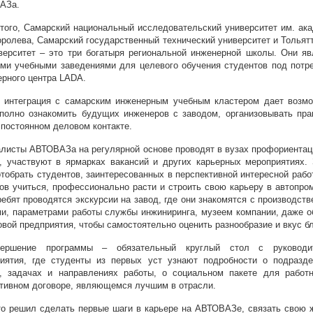
АЗа.
того, Самарский национальный исследовательский университет им. ак
оролева, Самарский государственный технический университет и Тольят
верситет – это три богатыря региональной инженерной школы. Они я
ми учебными заведениями для целевого обучения студентов под потр
рного центра LADA.
 интеграция с самарским инженерным учебным кластером дает возм
полно ознакомить будущих инженеров с заводом, организовывать пра
 постоянном деловом контакте.
листы АВТОВАЗа на регулярной основе проводят в вузах профориента
, участвуют в ярмарках вакансий и других карьерных мероприятиях.
отобрать студентов, заинтересованных в перспективной интересной работ
тов учиться, профессионально расти и строить свою карьеру в автопро
ребят проводятся экскурсии на завод, где они знакомятся с производст
и, параметрами работы службы инжиниринга, музеем компании, даже 
овой предприятия, чтобы самостоятельно оценить разнообразие и вкус б
ершение программы – обязательный круглый стол с руководи
иятия, где студенты из первых уст узнают подробности о подразд
, задачах и направлениях работы, о социальном пакете для работ
тивном договоре, являющемся лучшим в отрасли.
то решил сделать первые шаги в карьере на АВТОВАЗе, связать свою 