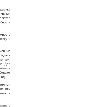
адемика
тинский
вляются
ебности
ожность
ктику и
ционные
 Задача
е; тех,
ме. Для
венными
обедают
люд.
телями
елениях
ников и
жизнь с