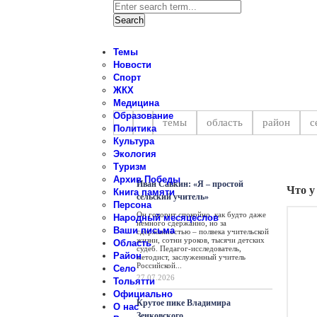
Темы
Новости
Спорт
ЖКХ
Новости Ставропольского райо
Медицина
Образование
темы
область
район
с
Политика
Культура
Экология
Персона
Туризм
Архив Победы
Иван Савкин: «Я – простой
Что у
Книга памяти
сельский учитель»
Персона
Он говорит спокойно, как будто даже
Народный месяцеслов
немного сдержанно, но за
Ваши письма
сдержанностью – полвека учительской
жизни, сотни уроков, тысячи детских
Область
судеб. Педагог-исследователь,
Район
методист, заслуженный учитель
Российской...
Село
27.07.2026
Тольятти
Официально
Крутое пике Владимира
О нас
Зенковского