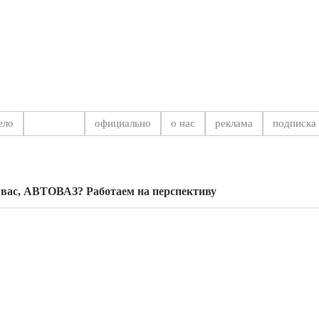
на Самарской области
ело
тольятти
официально
о нас
реклама
подписка
Новости
,
Тол
 вас, АВТОВАЗ? Работаем на перспективу