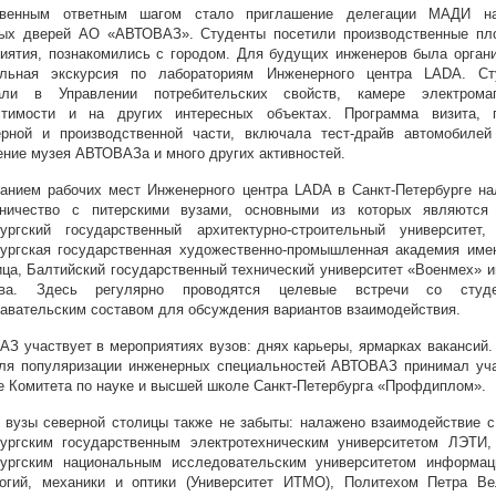
твенным ответным шагом стало приглашение делегации МАДИ н
тых дверей АО «АВТОВАЗ». Студенты посетили производственные пл
иятия, познакомились с городом. Для будущих инженеров была орган
альная экскурсия по лабораториям Инженерного центра LADA. Ст
али в Управлении потребительских свойств, камере электромаг
стимости и на других интересных объектах. Программа визита, 
ерной и производственной части, включала тест-драйв автомобилей
ние музея АВТОВАЗа и много других активностей.
анием рабочих мест Инженерного центра LADA в Санкт-Петербурге н
дничество с питерскими вузами, основными из которых являются 
ургский государственный архитектурно-строительный университет,
ургская государственная художественно-промышленная академия име
ца, Балтийский государственный технический университет «Военмех» и
ова. Здесь регулярно проводятся целевые встречи со студе
авательским составом для обсуждения вариантов взаимодействия.
З участвует в мероприятиях вузов: днях карьеры, ярмарках вакансий.
ля популяризации инженерных специальностей АВТОВАЗ принимал уч
е Комитета по науке и высшей школе Санкт-Петербурга «Профдиплом».
 вузы северной столицы также не забыты: налажено взаимодействие с
ургским государственным электротехническим университетом ЛЭТИ,
бургским национальным исследовательским университетом информац
огий, механики и оптики (Университет ИТМО), Политехом Петра Ве