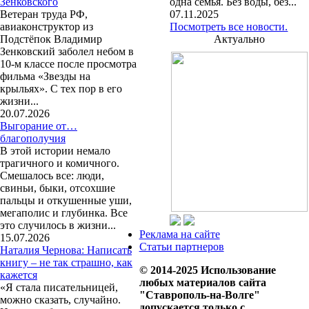
Зенковского
одна семья. Без воды, без...
Ветеран труда РФ,
07.11.2025
авиаконструктор из
Посмотреть все новости.
Подстёпок Владимир
Актуально
Зенковский заболел небом в
10-м классе после просмотра
фильма «Звезды на
крыльях». С тех пор в его
жизни...
20.07.2026
Выгорание от…
благополучия
В этой истории немало
трагичного и комичного.
Смешалось все: люди,
свиньи, быки, отсохшие
пальцы и откушенные уши,
мегаполис и глубинка. Все
это случилось в жизни...
Реклама на сайте
15.07.2026
Статьи партнеров
Наталия Чернова: Написать
книгу – не так страшно, как
© 2014-2025 Использование
кажется
любых материалов сайта
«Я стала писательницей,
"Ставрополь-на-Волге"
можно сказать, случайно.
допускается только с