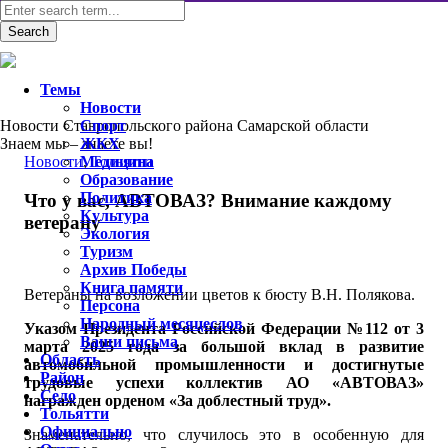
Темы
Новости
Новости Ставропольского района Самарской области
Спорт
Знаем мы – знаете вы!
ЖКХ
Новости
Медицина
,
Тольятти
Образование
Политика
Что у вас, АВТОВАЗ? Внимание каждому
Культура
ветерану
Экология
Туризм
Архив Победы
Книга памяти
Ветераны на возложении цветов к бюсту В.Н. Полякова.
Персона
Народный месяцеслов
Указом Президента Российской Федерации №112 от 3
Ваши письма
марта 2025 года за большой вклад в развитие
Область
автомобильной промышленности и достигнутые
Район
трудовые успехи коллектив АО «АВТОВАЗ»
Село
награжден орденом «За доблестный труд».
Тольятти
Официально
Знаменательно, что случилось это в особенную для