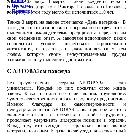
О нас
АВТОВАЗа дату. 3 марта – день рождения первого
Реклама
генерального директора Виктора Николаевича Полякова,
Подписка
которому в этом году могло бы исполниться 110 лет.
Также 3 марта на заводе отмечается «День ветерана». В
этот день соратники первого генерального встречаются с
нынешними руководителями предприятия, передают им
свой бесценный опыт. А заводчане вспоминают, каких
героических усилий потребовало строительство
автогиганта, и отдают дань уважения ветеранам, тем
людям, которые своим целеустремленным трудом
заложили основу нынешних достижений.
С АВТОВАЗом навсегда
Без преувеличения: ветераны АВТОВАЗа – люди
уникальные. Каждый из них посвятил свою жизнь
заводу. Каждый отдал все свои знания, трудолюбие,
чувство ответственности и талант родному предприятию.
Именно благодаря их самоотверженности и
целеустремленности АВТОВАЗ занял прочное место в
экономике страны и, несмотря на любые трудности,
продолжает удерживать лидерские позиции в отрасли.
Вклад тех, кто сегодня с гордостью носит звание
ветерана, неоценим. И даже после ухода на заслуженный