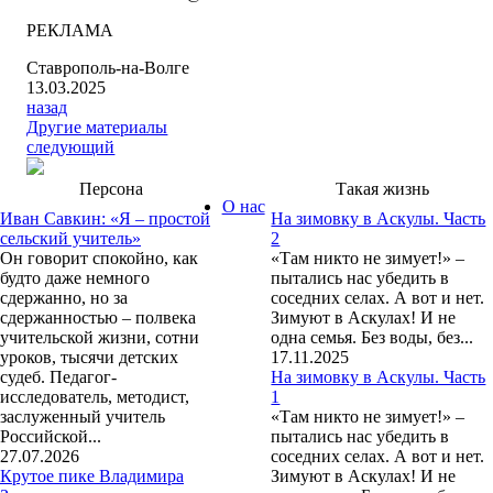
РЕКЛАМА
Ставрополь-на-Волге
13.03.2025
назад
Другие материалы
следующий
Персона
Такая жизнь
О нас
Иван Савкин: «Я – простой
На зимовку в Аскулы. Часть
сельский учитель»
2
Он говорит спокойно, как
«Там никто не зимует!» –
будто даже немного
пытались нас убедить в
сдержанно, но за
соседних селах. А вот и нет.
сдержанностью – полвека
Зимуют в Аскулах! И не
учительской жизни, сотни
одна семья. Без воды, без...
уроков, тысячи детских
17.11.2025
судеб. Педагог-
На зимовку в Аскулы. Часть
исследователь, методист,
1
заслуженный учитель
«Там никто не зимует!» –
Российской...
пытались нас убедить в
27.07.2026
соседних селах. А вот и нет.
Крутое пике Владимира
Зимуют в Аскулах! И не