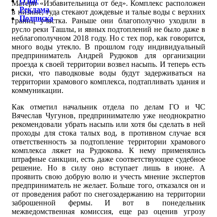
О нас
Матери «Избавительница от бед». Комплекс расположен
Реклама
в низине, туда стекают дождевые и талые воды с верхних
Подписка
границ участка. Раньше они благополучно уходили в
русло реки Ташлы, и явных подтоплений не было даже в
неблагополучном 2018 году. Но с тех пор, как говорится,
много воды утекло. В прошлом году индивидуальный
предприниматель Андрей Рудюков для организации
проезда к своей территории возвел насыпь. И теперь есть
риски, что паводковые воды будут задерживаться на
территории храмового комплекса, подтапливать здания и
коммуникации.
Как отметил начальник отдела по делам ГО и ЧС
Вячеслав Чугунов, предпринимателю уже неоднократно
рекомендовали убрать насыпь или хотя бы сделать в ней
проходы для стока талых вод, в противном случае вся
ответственность за подтопление территории храмового
комплекса ляжет на Рудюкова. К нему применялись
штрафные санкции, есть даже соответствующее судебное
решение. Но в силу оно вступает лишь в июне. А
проявить свою добрую волю и учесть мнение экспертов
предприниматель не желает. Больше того, отказался он и
от проведения работ по снегозадержанию на территории
заброшенной фермы. И вот в понедельник
межведомственная комиссия, еще раз оценив угрозу