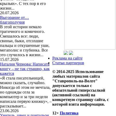
крыльях». С тех пор в его
жизни...
20.07.2026
Выгорание от…
благополучия
В этой истории немало
трагичного и комичного.
Смешалось все: люди,
свиньи, быки, отсохшие
пальцы и откушенные уши,
мегаполис и глубинка. Все
это случилось в жизни...
Реклама на сайте
15.07.2026
Статьи партнеров
Наталия Чернова: Написать
книгу – не так страшно, как
© 2014-2025 Использование
кажется
любых материалов сайта
«Я стала писательницей,
"Ставрополь-на-Волге"
можно сказать, случайно.
допускается только с
Никогда об этом не мечтала,
обязательной гиперссылкой
но однажды села за
(активной ссылкой) на
компьютер и за три недели
конкретную страницу сайта, с
написала первую книжку», –
которой взята информация.
рассказывает...
23.06.2026
12+
Политика
Учитель, швец и почтальон