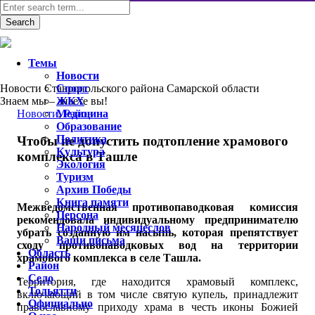
Темы
Новости
Новости Ставропольского района Самарской области
Спорт
Знаем мы – знаете вы!
ЖКХ
Новости
Медицина
,
Район
Образование
Политика
Чтобы не допустить подтопление храмового
Культура
комплекса в Ташле
Экология
Туризм
Архив Победы
Книга памяти
Межведомственная противопаводковая комиссия
Персона
рекомендовала индивидуальному предпринимателю
Народный месяцеслов
убрать созданную им насыпь, которая препятствует
Ваши письма
сходу противопаводковых вод на территории
Область
храмового комплекса в селе Ташла.
Район
Село
Территория, где находится храмовый комплекс,
Тольятти
включающий в том числе святую купель, принадлежит
Официально
православному приходу храма в честь иконы Божией