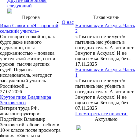
Другие материалы
следующий
Персона
Такая жизнь
О нас
Иван Савкин: «Я – простой
На зимовку в Аскулы. Часть
сельский учитель»
2
Он говорит спокойно, как
«Там никто не зимует!» –
будто даже немного
пытались нас убедить в
сдержанно, но за
соседних селах. А вот и нет.
сдержанностью – полвека
Зимуют в Аскулах! И не
учительской жизни, сотни
одна семья. Без воды, без...
уроков, тысячи детских
17.11.2025
судеб. Педагог-
На зимовку в Аскулы. Часть
исследователь, методист,
1
заслуженный учитель
«Там никто не зимует!» –
Российской...
пытались нас убедить в
27.07.2026
соседних селах. А вот и нет.
Крутое пике Владимира
Зимуют в Аскулах! И не
Зенковского
одна семья. Без воды, без...
Ветеран труда РФ,
07.11.2025
авиаконструктор из
Посмотреть все новости.
Подстёпок Владимир
Актуально
Зенковский заболел небом в
10-м классе после просмотра
фильма «Звезды на