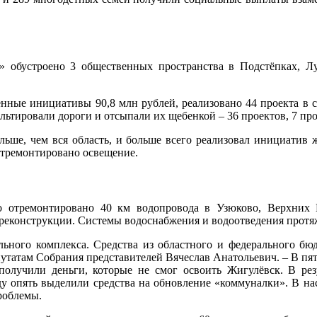
 обустроено 3 общественных пространства в Подстёпках, Л
ные инициативы 90,8 млн рублей, реализовано 44 проекта в се
ьтировали дороги и отсыпали их щебенкой – 36 проектов, 7 пр
ше, чем вся область, и больше всего реализовал инициатив ж
отремонтировано освещение.
о отремонтировано 40 км водопровода в Узюково, Верхних 
реконструкции. Системы водоснабжения и водоотведения протя
льного комплекса. Средства из областного и федерального бю
епутатам Собрания представителей Вячеслав Анатольевич. – В п
олучили деньги, которые не смог освоить Жигулёвск. В рез
году опять выделили средства на обновление «коммуналки». В 
роблемы.