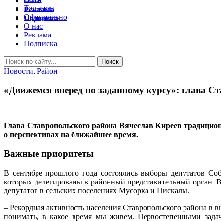
О нас
Тольятти
Реклама
Официально
Подписка
О нас
Реклама
Подписка
Новости
,
Район
«Движемся вперед по заданному курсу»: глава Ст
Глава Ставропольского района Вячеслав Киреев традиционн
о перспективах на ближайшее время.
Важные приоритеты
В сентябре прошлого года состоялись выборы депутатов Соб
которых делегированы в районный представительный орган. В
депутатов в сельских поселениях Мусорка и Пискалы.
– Рекордная активность населения Ставропольского района в 
понимать, в какое время мы живем. Первостепенными задач