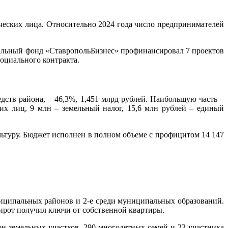
ических лица. Относительно 2024 года число предпринимателей
альный фонд «СтавропольБизнес» профинансировал 7 проектов
оциального контракта.
ств района, – 46,3%, 1,451 млрд рублей. Наибольшую часть –
их лиц, 9 млн – земельный налог, 15,6 млн рублей – единый
ультуру. Бюджет исполнен в полном объеме с профицитом 14 147
ниципальных районов и 2-е среди муниципальных образований.
ирот получил ключи от собственной квартиры.
н земельных участков. 290 многодетных семей и 23 участника