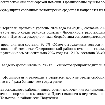
лонтерской или спонсорской помощи. Организованы пункты сбо
ккумулирует собранные волонтерские средства и направляет их
 торговли превысил уровень 2024 года на 49,8%, составив 20,
,7% (5-е место среди районов области). Численность работающи
нятости. При этом рекордно низкая безработица сопровождается 
редприятиям составил 92,5%. Объем отгруженных товаров и у
ышленный комплекс. Ставропольский район в течение нескольки
ка увеличилось относительно 2024 года на 12,1%, составив 36 40
, введено дополнительно 286 га. Сельхозтоваропроизводители 
, сформирован и размещен в открытом доступе реестр свобод
что в 2,4 раза больше, чем годом ранее.
тавропольского района и инвесторами заключен инвестиционный
ельно-спортивного комплекса. Проект включен в перечень инве
 Тольятти» в районе села Подстёпки.