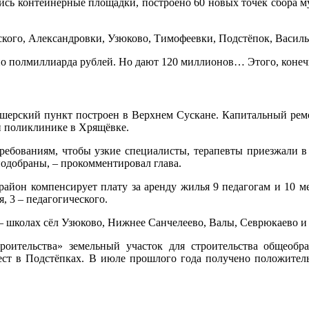
сь контейнерные площадки, построено 60 новых точек сбора му
кого, Александровки, Узюково, Тимофеевки, Подстёпок, Василье
о полмиллиарда рублей. Но дают 120 миллионов… Этого, конечн
кушерский пункт построен в Верхнем Сускане. Капитальный рем
и поликлинике в Хрящёвке.
ебованиям, чтобы узкие специалисты, терапевты приезжали в 
подобраны, – прокомментировал глава.
 район компенсирует плату за аренду жилья 9 педагогам и 10 
, 3 – педагогического.
 школах сёл Узюково, Нижнее Санчелеево, Валы, Севрюкаево и 
ительства» земельный участок для строительства общеобр
 мест в Подстёпках. В июле прошлого года получено положител