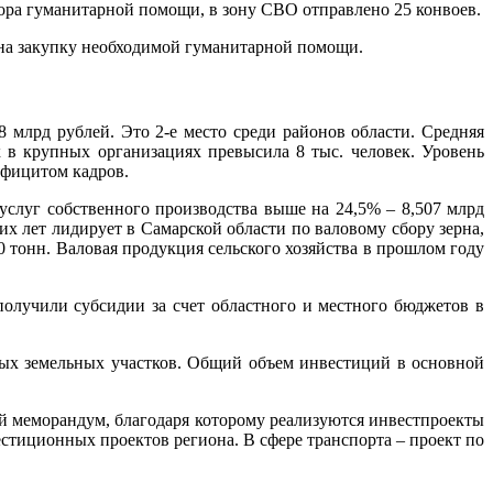
ра гуманитарной помощи, в зону СВО отправлено 25 конвоев.
 на закупку необходимой гуманитарной помощи.
8 млрд рублей. Это 2-е место среди районов области. Средняя
х в крупных организациях превысила 8 тыс. человек. Уровень
дефицитом кадров.
слуг собственного производства выше на 24,5% – 8,507 млрд
х лет лидирует в Самарской области по валовому сбору зерна,
0 тонн. Валовая продукция сельского хозяйства в прошлом году
получили субсидии за счет областного и местного бюджетов в
ных земельных участков. Общий объем инвестиций в основной
 меморандум, благодаря которому реализуются инвестпроекты
стиционных проектов региона. В сфере транспорта – проект по