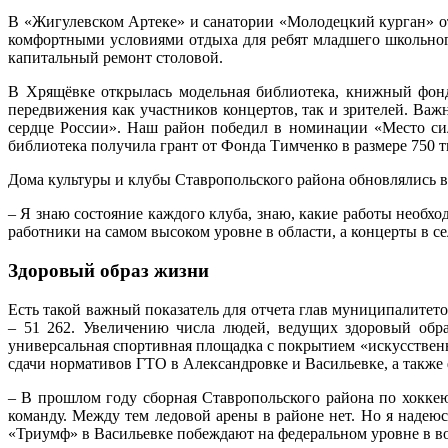
В «Жигулевском Артеке» и санатории «Молодецкий курган» отд
комфортными условиями отдыха для ребят младшего школьного
капитальный ремонт столовой.
В Хрящёвке открылась модельная библиотека, книжный фонд 
передвижения как участников концертов, так и зрителей. Ва
сердце России». Наш район победил в номинации «Место сил
библиотека получила грант от Фонда Тимченко в размере 750 т
Дома культуры и клубы Ставропольского района обновлялись в 
– Я знаю состояние каждого клуба, знаю, какие работы необхо
работники на самом высоком уровне в области, а концерты в се
Здоровый образ жизни
Есть такой важный показатель для отчета глав муниципалитето
– 51 262. Увеличению числа людей, ведущих здоровый обра
универсальная спортивная площадка с покрытием «искусственн
сдачи нормативов ГТО в Александровке и Васильевке, а также
– В прошлом году сборная Ставропольского района по хокке
команду. Между тем ледовой арены в районе нет. Но я надею
«Триумф» в Васильевке побеждают на федеральном уровне в вол