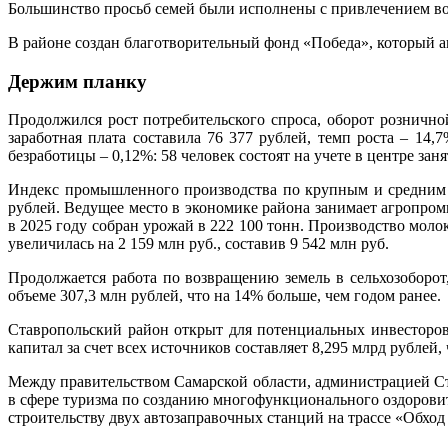
Большинство просьб семей были исполнены с привлечением во
В районе создан благотворительный фонд «Победа», который а
Держим планку
Продолжился рост потребительского спроса, оборот розничной
заработная плата составила 76 377 рублей, темп роста – 14
безработицы – 0,12%: 58 человек состоят на учете в центре за
Индекс промышленного производства по крупным и средним п
рублей. Ведущее место в экономике района занимает агропром
в 2025 году собран урожай в 222 100 тонн. Производство моло
увеличилась на 2 159 млн руб., составив 9 542 млн руб.
Продолжается работа по возвращению земель в сельхозоборот
объеме 307,3 млн рублей, что на 14% больше, чем годом ранее.
Ставропольский район открыт для потенциальных инвесторов
капитал за счет всех источников составляет 8,295 млрд рублей, 
Между правительством Самарской области, администрацией С
в сфере туризма по созданию многофункционального оздоровит
строительству двух автозаправочных станций на трассе «Обход