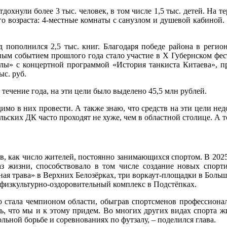
охнули более 3 тыс. человек, в том числе 1,5 тыс. детей. На т
 возраста: 4-местные комнаты с санузлом и душевой кабиной.
пополнился 2,5 тыс. книг. Благодаря победе района в регио
жным событием прошлого года стало участие в Х Губернском фес
ы» с концертной программой «История танкиста Китаева», при
ыс. руб.
течение года, на эти цели было выделено 45,5 млн рублей.
димо в них провести. А также знаю, что средств на эти цели нед
льских ДК часто проходят не хуже, чем в областной столице. А т
в, как число жителей, постоянно занимающихся спортом. В 2025 
з жизни, способствовало в том числе создание новых спорт
ая трава» в Верхних Белозёрках, три воркаут-площадки в Больш
 физкультурно-оздоровительный комплекс в Подстёпках.
ю стала чемпионом области, обыграв спортсменов профессиона
сь, что мы и к этому придем. Во многих других видах спорта
ьной борьбе и соревнованиях по футзалу, – поделился глава.