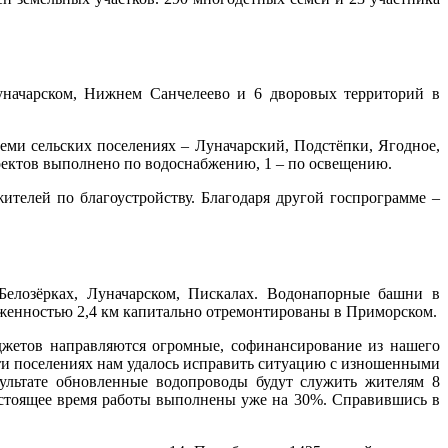
уначарском, Нижнем Санчелеево и 6 дворовых территорий в
ми сельских поселениях – Луначарский, Подстёпки, Ягодное,
оектов выполнено по водоснабжению, 1 – по освещению.
ителей по благоустройству. Благодаря другой госпрограмме –
Белозёрках, Луначарском, Пискалах. Водонапорные башни в
женностью 2,4 км капитально отремонтированы в Приморском.
джетов направляются огромные, софинансирование из нашего
яти поселениях нам удалось исправить ситуацию с изношенными
ультате обновленные водопроводы будут служить жителям 8
настоящее время работы выполнены уже на 30%. Справившись в