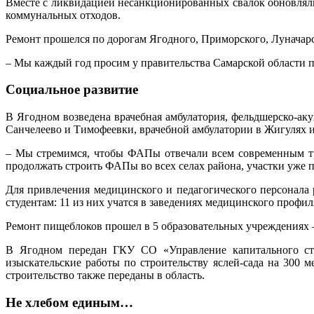
Вместе с ликвидацией несанкционированных свалок обновляли
коммунальных отходов.
Ремонт прошелся по дорогам Ягодного, Приморского, Луначарс
– Мы каждый год просим у правительства Самарской области п
Социальное развитие
В Ягодном возведена врачебная амбулатория, фельдшерско-а
Санчелеево и Тимофеевки, врачебной амбулатории в Жигулях 
– Мы стремимся, чтобы ФАПы отвечали всем современным тр
продолжать строить ФАПы во всех селах района, участки уже 
Для привлечения медицинского и педагогического персонала
студентам: 11 из них учатся в заведениях медицинского профиля
Ремонт пищеблоков прошел в 5 образовательных учреждениях –
В Ягодном передан ГКУ СО «Управление капитального стро
изыскательские работы по строительству яслей-сада на 300
строительство также переданы в область.
Не хлебом единым…