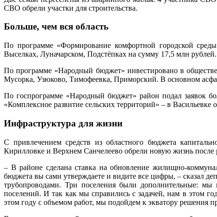
СВО обрели участки для строительства.
Больше, чем вся область
По программе «Формирование комфортной городской среды»
Выселках, Луначарском, Подстёпках на сумму 17,5 млн рублей.
По программе «Народный бюджет» инвестировано в обществен
Мусорка, Узюково, Тимофеевка, Приморский. В основном асфал
По госпрограмме «Народный бюджет» район подал заявок боль
«Комплексное развитие сельских территорий» – в Васильевке 
Инфраструктура для жизни
С привлечением средств из областного бюджета капитальн
Кирилловке и Верхнем Санчелеево обрели новую жизнь после 
– В районе сделана ставка на обновление жилищно-коммуна
бюджета вы сами утверждаете и видите все цифры, – сказал д
трубопроводами. Три поселения были дополнительные: мы п
поселений. И так как мы справились с задачей, нам в этом 
этом году с объемом работ, мы подойдем к экватору решения п