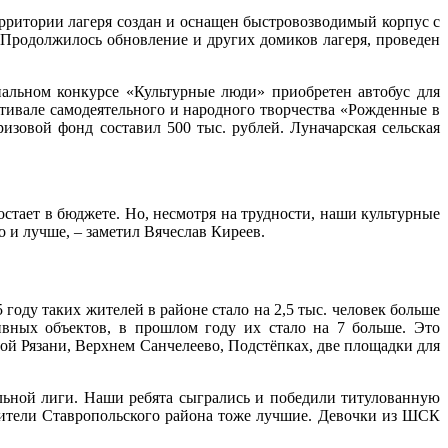
ерритории лагеря создан и оснащен быстровозводимый корпус с
 Продолжилось обновление и других домиков лагеря, проведен
нальном конкурсе «Культурные люди» приобретен автобус для
тивале самодеятельного и народного творчества «Рожденные в
зовой фонд составил 500 тыс. рублей. Луначарская сельская
остает в бюджете. Но, несмотря на трудности, наши культурные
о и лучше, – заметил Вячеслав Киреев.
году таких жителей в районе стало на 2,5 тыс. человек больше
ивных объектов, в прошлом году их стало на 7 больше. Это
ой Рязани, Верхнем Санчелеево, Подстёпках, две площадки для
льной лиги. Наши ребята сыгрались и победили титулованную
 жители Ставропольского района тоже лучшие. Девочки из ШСК