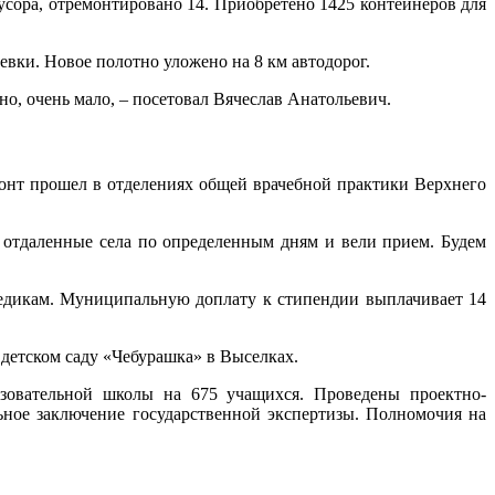
сора, отремонтировано 14. Приобретено 1425 контейнеров для
вки. Новое полотно уложено на 8 км автодорог.
о, очень мало, – посетовал Вячеслав Анатольевич.
онт прошел в отделениях общей врачебной практики Верхнего
отдаленные села по определенным дням и вели прием. Будем
медикам. Муниципальную доплату к стипендии выплачивает 14
детском саду «Чебурашка» в Выселках.
азовательной школы на 675 учащихся. Проведены проектно-
ьное заключение государственной экспертизы. Полномочия на