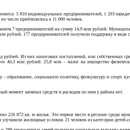
 бизнеса: 3 810 индивидуальных предпринимателей, 1 293 юрид
их число приблизилось к 11 000 человек.
нием 7 предпринимателей на сумму 14,9 млн рублей. Муницип
млн рублей. 177 предпринимателей получили поддержку в виде с
д рублей. Из них налоговых поступлений, или собственных сред
о 40,3 млн рублей. 25,8 млн – налог на имущество физическ
у – образование, социальную политику, физкультуру и спорт, к
ый момент заемных средств и расходов по ним у района нет.
но 226 872 кв. м жилья. Это первое место в регионе среди му
 улучшили жилищные условия. 21 человек из категории детей-с
 и 289 многодетных семей получили социальные выплаты взаме