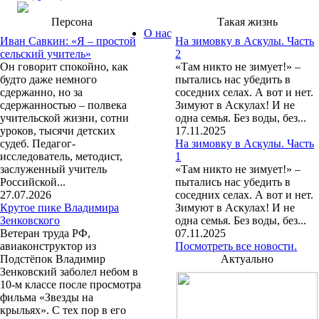
Персона
Такая жизнь
О нас
Иван Савкин: «Я – простой
На зимовку в Аскулы. Часть
сельский учитель»
2
Он говорит спокойно, как
«Там никто не зимует!» –
будто даже немного
пытались нас убедить в
сдержанно, но за
соседних селах. А вот и нет.
сдержанностью – полвека
Зимуют в Аскулах! И не
учительской жизни, сотни
одна семья. Без воды, без...
уроков, тысячи детских
17.11.2025
судеб. Педагог-
На зимовку в Аскулы. Часть
исследователь, методист,
1
заслуженный учитель
«Там никто не зимует!» –
Российской...
пытались нас убедить в
27.07.2026
соседних селах. А вот и нет.
Крутое пике Владимира
Зимуют в Аскулах! И не
Зенковского
одна семья. Без воды, без...
Ветеран труда РФ,
07.11.2025
авиаконструктор из
Посмотреть все новости.
Подстёпок Владимир
Актуально
Зенковский заболел небом в
10-м классе после просмотра
фильма «Звезды на
крыльях». С тех пор в его