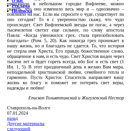
О нас
произошло в небольшом городке Вифлееме, можно
Реклама
сказать, что оно изменило весь мир и – однозначно –
Подписка
повлияло на нас. Если вы спросите о чуде, существует ли
оно сегодня? То я с уверенностью скажу, что чудо
происходит. Свет Вифлеемской звезды не погас, а через
тысячелетия светит еще сильнее, по слову апостола
Павла: «Когда умножился грех, стала преизобиловать
благодать» (Рим. 5, 20). Как никогда грех проникает в
нашу жизнь, но и благодать не сдается. То, что история
не стерла имя Христа, Его правду, божественное слово,
обращенное к нам, и есть чудо. Свет Христов виден через
тысячи лет и будет гореть всегда, ибо Бог и есть свет (1
Ин. 1, 5). В этот праздничный день я желаю Вам мира,
неподдельной христианской любви, семейного тепла и
гармонии. Пусть Христос Спаситель направляет вашу
жизнь ко благу и поможет не потерять свет веры,
надежды и любви!
Епископ Тольяттинский и Жигулевский Нестор
Ставрополь-на-Волге
07.01.2024
назад
Другие материалы
следующий