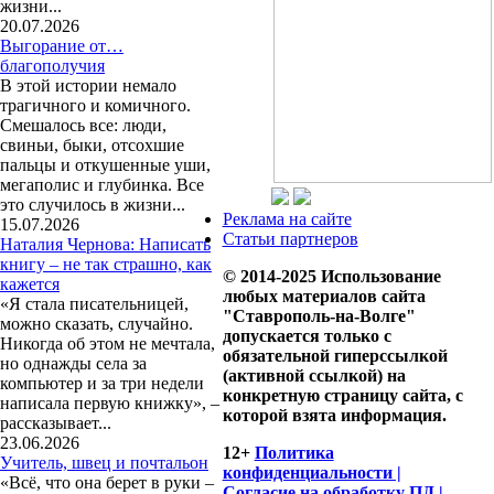
жизни...
20.07.2026
Выгорание от…
благополучия
В этой истории немало
трагичного и комичного.
Смешалось все: люди,
свиньи, быки, отсохшие
пальцы и откушенные уши,
мегаполис и глубинка. Все
это случилось в жизни...
Реклама на сайте
15.07.2026
Статьи партнеров
Наталия Чернова: Написать
книгу – не так страшно, как
© 2014-2025 Использование
кажется
любых материалов сайта
«Я стала писательницей,
"Ставрополь-на-Волге"
можно сказать, случайно.
допускается только с
Никогда об этом не мечтала,
обязательной гиперссылкой
но однажды села за
(активной ссылкой) на
компьютер и за три недели
конкретную страницу сайта, с
написала первую книжку», –
которой взята информация.
рассказывает...
23.06.2026
12+
Политика
Учитель, швец и почтальон
конфиденциальности |
«Всё, что она берет в руки –
Согласие на обработку ПД |