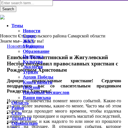
Темы
Новости
Новости Ставропольского района Самарской области
Спорт
Знаем мы – знаете вы!
ЖКХ
Новости
Медицина
,
Район
Образование
Политика
Епископ Тольяттинский и Жигулевский
Культура
Нестор поздравил православных христиан с
Экология
Рождеством Христовым
Туризм
Архив Победы
Дорогие православные христиане! Сердечно
Книга памяти
поздравляю вас со спасительным праздником
Персона
Рождества Христова!
Народный месяцеслов
Ваши письма
История человечества помнит много событий. Какие-то
Область
из них более значимы, какие-то менее. Часто мы об этом
Район
судим, когда проходит много времени, чтобы издалека
Село
взглянуть на прошедшее и оценить масштаб последствий,
Тольятти
какой резонанс и как надолго то или иное из прошлого
Официально
влияет на будущее. В отношении события, которое