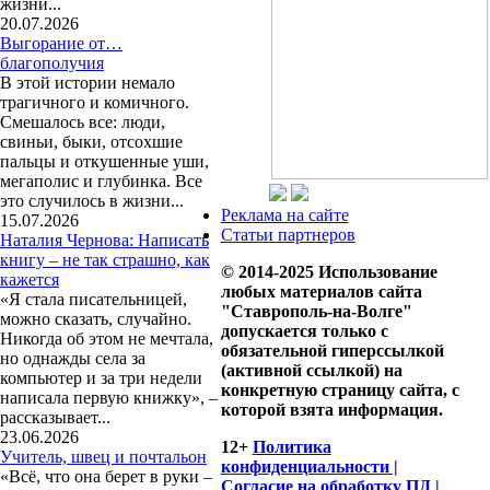
жизни...
20.07.2026
Выгорание от…
благополучия
В этой истории немало
трагичного и комичного.
Смешалось все: люди,
свиньи, быки, отсохшие
пальцы и откушенные уши,
мегаполис и глубинка. Все
это случилось в жизни...
Реклама на сайте
15.07.2026
Статьи партнеров
Наталия Чернова: Написать
книгу – не так страшно, как
© 2014-2025 Использование
кажется
любых материалов сайта
«Я стала писательницей,
"Ставрополь-на-Волге"
можно сказать, случайно.
допускается только с
Никогда об этом не мечтала,
обязательной гиперссылкой
но однажды села за
(активной ссылкой) на
компьютер и за три недели
конкретную страницу сайта, с
написала первую книжку», –
которой взята информация.
рассказывает...
23.06.2026
12+
Политика
Учитель, швец и почтальон
конфиденциальности |
«Всё, что она берет в руки –
Согласие на обработку ПД |