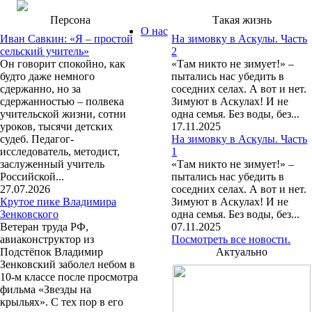
Персона
Такая жизнь
О нас
Иван Савкин: «Я – простой
На зимовку в Аскулы. Часть
сельский учитель»
2
Он говорит спокойно, как
«Там никто не зимует!» –
будто даже немного
пытались нас убедить в
сдержанно, но за
соседних селах. А вот и нет.
сдержанностью – полвека
Зимуют в Аскулах! И не
учительской жизни, сотни
одна семья. Без воды, без...
уроков, тысячи детских
17.11.2025
судеб. Педагог-
На зимовку в Аскулы. Часть
исследователь, методист,
1
заслуженный учитель
«Там никто не зимует!» –
Российской...
пытались нас убедить в
27.07.2026
соседних селах. А вот и нет.
Крутое пике Владимира
Зимуют в Аскулах! И не
Зенковского
одна семья. Без воды, без...
Ветеран труда РФ,
07.11.2025
авиаконструктор из
Посмотреть все новости.
Подстёпок Владимир
Актуально
Зенковский заболел небом в
10-м классе после просмотра
фильма «Звезды на
крыльях». С тех пор в его