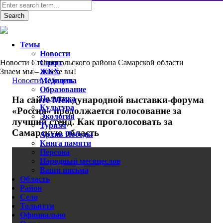
Темы
Новости
Новости Ставропольского района Самарской области
Спорт
Знаем мы – знаете вы!
ЖКХ
Новости
Медицина
,
Область
Образование
Политика
На сайте Международной выставки-форума
Культура
«Россия» продолжается голосование за
Экология
лучший стенд. Как проголосовать за
Туризм
Самарскую область
Архив Победы
Книга памяти
Персона
Народный месяцеслов
Ваши письма
Область
Район
Село
Тольятти
Официально