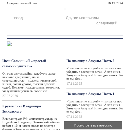
Ставрополь-на-Волге
16.12.2024
назад
Другие материалы
следующий
Персона
Такая жизнь
Иван Савкин: «Я – простой
На зимовку в Аскулы. Часть 2
сельский учитель»
«Там никто не зимует!» – пытались нас
убедить в соседних селах. А вот и нет.
Он говорит спокойно, как будто даже
Зимуют в Аскулах! И не одна семья. Без
немного сдержанно, но за
воды, без...
сдержанностью – полвека учительской
17.11.2025
жизни, сотни уроков, тысячи детских
судеб. Педагог-исследователь, методист,
заслуженный учитель Российской...
На зимовку в Аскулы. Часть 1
27.07.2026
«Там никто не зимует!» – пытались нас
убедить в соседних селах. А вот и нет.
Крутое пике Владимира
Зимуют в Аскулах! И не одна семья. Без
Зенковского
воды, без...
07.11.2025
Ветеран труда РФ, авиаконструктор из
Подстёпок Владимир Зенковский заболел
Посмотреть все новости.
небом в 10-м классе после просмотра
фильма «Звезды на крыльях». С тех пор в