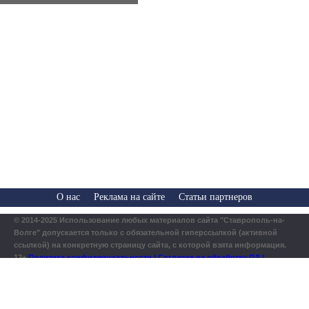
О нас
Реклама на сайте
Статьи партнеров
© 2014-2025 Использование любых материалов сайта "Ставрополь-на-
Волге" допускается только с обязательной гиперссылкой (активной
ссылкой) на конкретную страницу сайта, с которой взята информация.
12+
Политика конфиденциальности | Согласие на обработку ПД |
Использование файлов cookies
Мы используем куки для