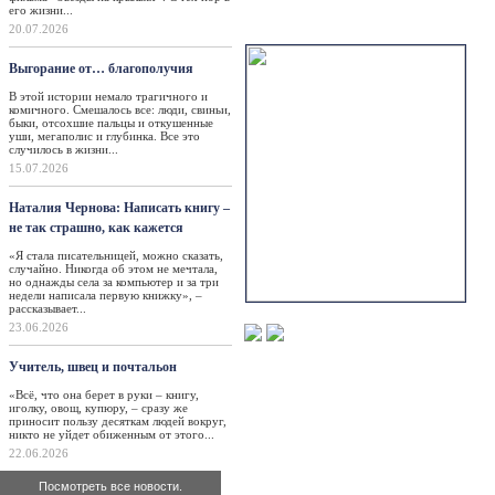
его жизни...
Актуально
20.07.2026
Выгорание от… благополучия
В этой истории немало трагичного и
комичного. Смешалось все: люди, свиньи,
быки, отсохшие пальцы и откушенные
уши, мегаполис и глубинка. Все это
случилось в жизни...
15.07.2026
Наталия Чернова: Написать книгу –
не так страшно, как кажется
«Я стала писательницей, можно сказать,
случайно. Никогда об этом не мечтала,
но однажды села за компьютер и за три
недели написала первую книжку», –
рассказывает...
23.06.2026
Учитель, швец и почтальон
«Всё, что она берет в руки – книгу,
иголку, овощ, купюру, – сразу же
приносит пользу десяткам людей вокруг,
никто не уйдет обиженным от этого...
22.06.2026
Посмотреть все новости.