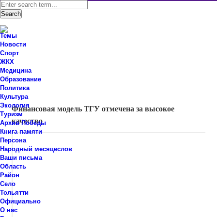
Темы
Новости
Спорт
ЖКХ
Новости Ставропольского района Самарской области
Медицина
Знаем мы – знаете вы!
Образование
Политика
Новости
,
Тольятти
Культура
Экология
Финансовая модель ТГУ отмечена за высокое
Туризм
качество
Архив Победы
Книга памяти
Персона
Народный месяцеслов
Ваши письма
Область
Район
Село
Тольятти
Официально
О нас