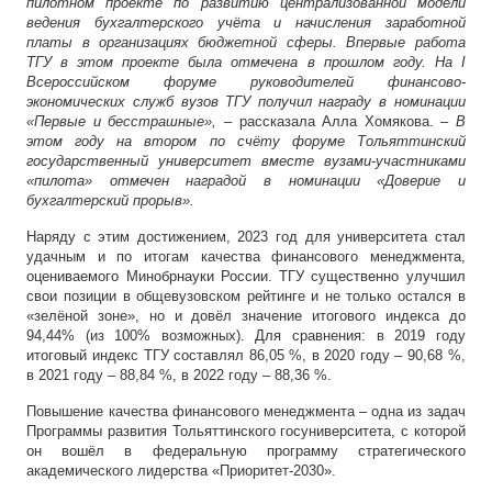
пилотном проекте по развитию централизованной модели
ведения бухгалтерского учёта и начисления заработной
платы в организациях бюджетной сферы. Впервые работа
ТГУ в этом проекте была отмечена в прошлом году. На I
Всероссийском форуме руководителей финансово-
экономических служб вузов ТГУ получил награду в номинации
«Первые и бесстрашные»,
– рассказала Алла Хомякова.
– В
этом году на втором по счёту форуме Тольяттинский
государственный университет вместе вузами-участниками
«пилота» отмечен наградой в номинации «Доверие и
бухгалтерский прорыв».
Наряду с этим достижением, 2023 год для университета стал
удачным и по итогам качества финансового менеджмента,
оцениваемого Минобрнауки России. ТГУ существенно улучшил
свои позиции в общевузовском рейтинге и не только остался в
«зелёной зоне», но и довёл значение итогового индекса до
94,44% (из 100% возможных). Для сравнения: в 2019 году
итоговый индекс ТГУ составлял 86,05 %, в 2020 году – 90,68 %,
в 2021 году – 88,84 %, в 2022 году – 88,36 %.
Повышение качества финансового менеджмента – одна из задач
Программы развития Тольяттинского госуниверситета, с которой
он вошёл в федеральную программу стратегического
академического лидерства «Приоритет-2030».