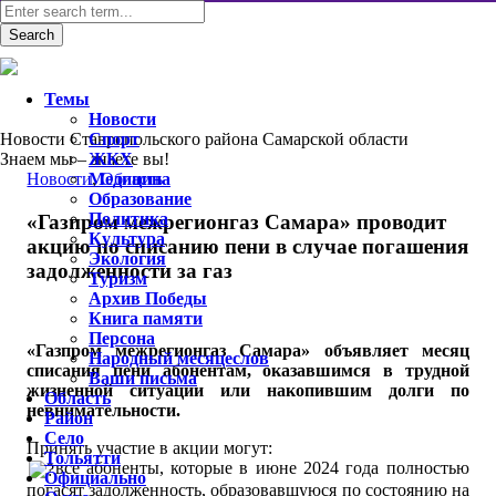
Темы
Новости
Новости Ставропольского района Самарской области
Спорт
Знаем мы – знаете вы!
ЖКХ
Новости
Медицина
,
Область
Образование
Политика
«Газпром межрегионгаз Самара» проводит
Культура
акцию по списанию пени в случае погашения
Экология
задолженности за газ
Туризм
Архив Победы
Книга памяти
Персона
«
Газпром межрегионгаз Самара» объявляет месяц
Народный месяцеслов
списания пени абонентам, оказавшимся в трудной
Ваши письма
жизненной ситуации или накопившим долги по
Область
невнимательности.
Район
Село
Принять участие в акции могут:
Тольятти
все абоненты, которые в июне 2024 года полностью
Официально
погасят задолженность, образовавшуюся по состоянию на