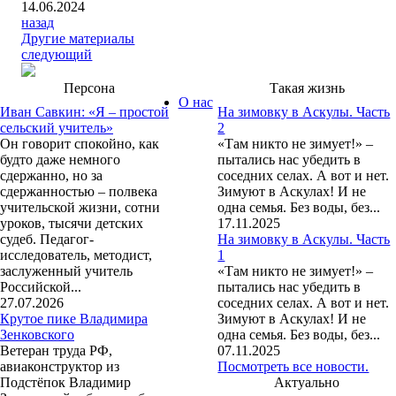
14.06.2024
назад
Другие материалы
следующий
Персона
Такая жизнь
О нас
Иван Савкин: «Я – простой
На зимовку в Аскулы. Часть
сельский учитель»
2
Он говорит спокойно, как
«Там никто не зимует!» –
будто даже немного
пытались нас убедить в
сдержанно, но за
соседних селах. А вот и нет.
сдержанностью – полвека
Зимуют в Аскулах! И не
учительской жизни, сотни
одна семья. Без воды, без...
уроков, тысячи детских
17.11.2025
судеб. Педагог-
На зимовку в Аскулы. Часть
исследователь, методист,
1
заслуженный учитель
«Там никто не зимует!» –
Российской...
пытались нас убедить в
27.07.2026
соседних селах. А вот и нет.
Крутое пике Владимира
Зимуют в Аскулах! И не
Зенковского
одна семья. Без воды, без...
Ветеран труда РФ,
07.11.2025
авиаконструктор из
Посмотреть все новости.
Подстёпок Владимир
Актуально