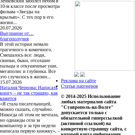
Зенковский заболел небом в
10-м классе после просмотра
фильма «Звезды на
крыльях». С тех пор в его
жизни...
20.07.2026
Выгорание от…
благополучия
В этой истории немало
трагичного и комичного.
Смешалось все: люди,
свиньи, быки, отсохшие
пальцы и откушенные уши,
мегаполис и глубинка. Все
это случилось в жизни...
Реклама на сайте
15.07.2026
Статьи партнеров
Наталия Чернова: Написать
книгу – не так страшно, как
© 2014-2025 Использование
кажется
любых материалов сайта
«Я стала писательницей,
"Ставрополь-на-Волге"
можно сказать, случайно.
допускается только с
Никогда об этом не мечтала,
обязательной гиперссылкой
но однажды села за
(активной ссылкой) на
компьютер и за три недели
конкретную страницу сайта, с
написала первую книжку», –
которой взята информация.