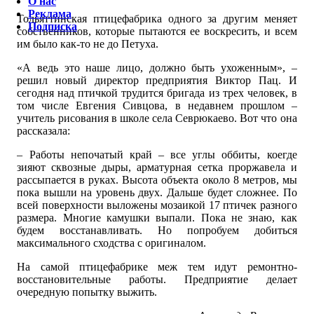
О нас
Реклама
Тольяттинская птицефабрика одного за другим меняет
Подписка
собственников, которые пытаются ее воскресить, и всем
им было как-то не до Петуха.
«А ведь это наше лицо, должно быть ухоженным», –
решил новый директор предприятия Виктор Пац. И
сегодня над птичкой трудится бригада из трех человек, в
том числе Евгения Сивцова, в недавнем прошлом –
учитель рисования в школе села Севрюкаево. Вот что она
рассказала:
– Работы непочатый край – все углы оббиты, коегде
зияют сквозные дыры, арматурная сетка проржавела и
рассыпается в руках. Высота объекта около 8 метров, мы
пока вышли на уровень двух. Дальше будет сложнее. По
всей поверхности выложены мозаикой 17 птичек разного
размера. Многие камушки выпали. Пока не знаю, как
будем восстанавливать. Но попробуем добиться
максимального сходства с оригиналом.
На самой птицефабрике меж тем идут ремонтно-
восстановительные работы. Предприятие делает
очередную попытку выжить.