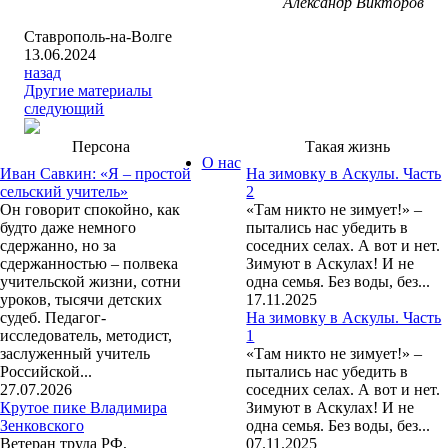
Александр Викторов
Ставрополь-на-Волге
13.06.2024
назад
Другие материалы
следующий
Персона
Такая жизнь
О нас
Иван Савкин: «Я – простой
На зимовку в Аскулы. Часть
сельский учитель»
2
Он говорит спокойно, как
«Там никто не зимует!» –
будто даже немного
пытались нас убедить в
сдержанно, но за
соседних селах. А вот и нет.
сдержанностью – полвека
Зимуют в Аскулах! И не
учительской жизни, сотни
одна семья. Без воды, без...
уроков, тысячи детских
17.11.2025
судеб. Педагог-
На зимовку в Аскулы. Часть
исследователь, методист,
1
заслуженный учитель
«Там никто не зимует!» –
Российской...
пытались нас убедить в
27.07.2026
соседних селах. А вот и нет.
Крутое пике Владимира
Зимуют в Аскулах! И не
Зенковского
одна семья. Без воды, без...
Ветеран труда РФ,
07.11.2025