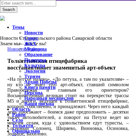
Темы
Новости
Новости Ставропольского района Самарской области
Спорт
Знаем мы – знаете вы!
ЖКХ
Новости
Медицина
,
Район
Образование
Политика
Тольяттинская птицефабрика
Культура
восстанавливает знаменитый арт-объект
Экология
Туризм
«На петухе налево», «До петуха, а там по указателям» –
Архив Победы
ну кто не знает этот арт-объект, ставший символом
Книга памяти
Правобережья и главным его ориентиром?
Персона
Восьмиметровый великан стоит на перекрестке трассы
Народный месяцеслов
М5 и дороги, ведущей к Тольяттинской птицефабрике,
Ваши письма
которой, собственно, и принадлежит. Через него каждый
Область
день проезжают – боимся даже предположить – десятки
Район
тысяч автолюбителей, а поворот на Петухе ведет ко
Село
многим селам, куда с удовольствием едут туристы, –
Тольятти
Сосновый Солонец, Ширяево, Винновка, Осиновка,
Официально
Зольное, Бахилово.