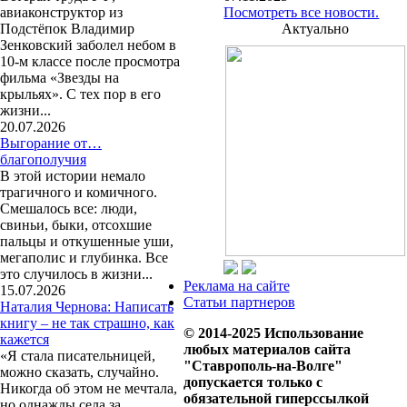
авиаконструктор из
Посмотреть все новости.
Подстёпок Владимир
Актуально
Зенковский заболел небом в
10-м классе после просмотра
фильма «Звезды на
крыльях». С тех пор в его
жизни...
20.07.2026
Выгорание от…
благополучия
В этой истории немало
трагичного и комичного.
Смешалось все: люди,
свиньи, быки, отсохшие
пальцы и откушенные уши,
мегаполис и глубинка. Все
это случилось в жизни...
Реклама на сайте
15.07.2026
Статьи партнеров
Наталия Чернова: Написать
книгу – не так страшно, как
© 2014-2025 Использование
кажется
любых материалов сайта
«Я стала писательницей,
"Ставрополь-на-Волге"
можно сказать, случайно.
допускается только с
Никогда об этом не мечтала,
обязательной гиперссылкой
но однажды села за