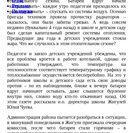
О нас
отопительного сезона. Батареи вдруг начали
Реклама
«капризничать»: каждое утро педагогам приходилось их
Подписка
«развоздушивать» – спускать из системы воздух. Осенью
бригада техников провела прочистку радиаторов –
оказалось, они были забиты грязью. А ведь совсем
недавно (буквально 4 года назад) в школе и детском саду
был сделан капитальный ремонт системы отопления.
Предыдущие два года в детских учреждениях стояла
жара. Что же случилось в этом отопительном сезоне?
Педагоги и завхоз детских учреждений убеждены, что
вся проблема кроется в работе котельной, однако ее
работники утверждают, что температура на
теплоносителе соответствует температурному графику и
теплоснабжение осуществляется бесперебойно. На это у
работников школы и детского сада есть свои доводы
против – по их наблюдениям, ближе к вечеру батареи
вдруг начинают остывать, даже слышится бурление
внутри них, словно воду кто-то откачивает назад. Об
этом газете рассказала и.о. директора школы Жигулей
Юлия Чуева.
Администрация района пытается разобраться в ситуации,
в минувший понедельник в Жигули приезжала очередная
комиссия, после чего батареи стали горячими – в