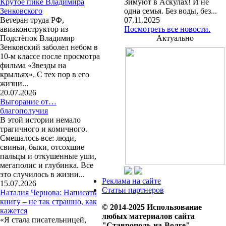
Крутое пике Владимира
Зимуют в Аскулах! И не
Зенковского
одна семья. Без воды, без...
Ветеран труда РФ,
07.11.2025
авиаконструктор из
Посмотреть все новости.
Подстёпок Владимир
Актуально
Зенковский заболел небом в
10-м классе после просмотра
фильма «Звезды на
крыльях». С тех пор в его
жизни...
20.07.2026
Выгорание от…
благополучия
В этой истории немало
трагичного и комичного.
Смешалось все: люди,
свиньи, быки, отсохшие
пальцы и откушенные уши,
мегаполис и глубинка. Все
это случилось в жизни...
Реклама на сайте
15.07.2026
Статьи партнеров
Наталия Чернова: Написать
книгу – не так страшно, как
© 2014-2025 Использование
кажется
любых материалов сайта
«Я стала писательницей,
"Ставрополь-на-Волге"