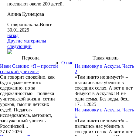
посещают около 200 детей.
Алина Кузнецова
Ставрополь-на-Волге
30.01.2025
назад
Другие материалы
следующий
Персона
Такая жизнь
О нас
Иван Савкин: «Я – простой
На зимовку в Аскулы. Часть
сельский учитель»
2
Он говорит спокойно, как
«Там никто не зимует!» –
будто даже немного
пытались нас убедить в
сдержанно, но за
соседних селах. А вот и нет.
сдержанностью – полвека
Зимуют в Аскулах! И не
учительской жизни, сотни
одна семья. Без воды, без...
уроков, тысячи детских
17.11.2025
судеб. Педагог-
На зимовку в Аскулы. Часть
исследователь, методист,
1
заслуженный учитель
«Там никто не зимует!» –
Российской...
пытались нас убедить в
27.07.2026
соседних селах. А вот и нет.