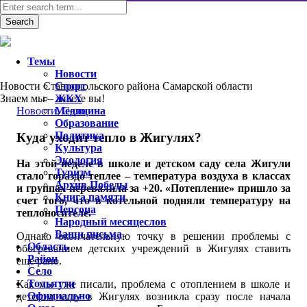
Темы
Новости
Новости Ставропольского района Самарской области
Спорт
Знаем мы – знаете вы!
ЖКХ
Новости
Медицина
,
Село
Образование
Политика
Куда уходит тепло в Жигулях?
Культура
Экология
На этой неделе в школе и детском саду села Жигули
Туризм
стало гораздо теплее – температура воздуха в классах
Архив Победы
и группах перевалила за +20. «Потепление» пришло за
Книга памяти
счет того, что в котельной подняли температуру на
Персона
теплоносителе.
Народный месяцеслов
Ваши письма
Однако окончательную точку в решении проблемы с
Область
обогреванием детских учреждений в Жигулях ставить
Район
еще рано.
Село
Тольятти
Как мы уже писали, проблема с отоплением в школе и
Официально
детском саду в Жигулях возникла сразу после начала