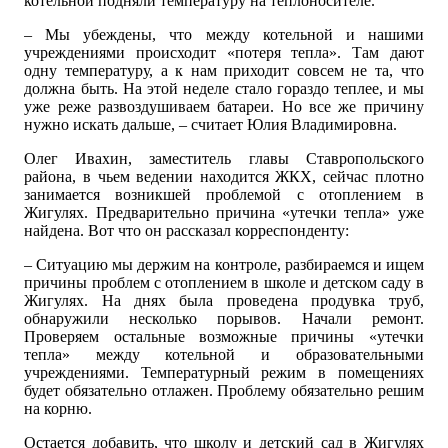
котельной подняли температуру на теплоносителе.
– Мы убеждены, что между котельной и нашими
учреждениями происходит «потеря тепла». Там дают
одну температуру, а к нам приходит совсем не та, что
должна быть. На этой неделе стало гораздо теплее, и мы
уже реже развоздушиваем батареи. Но все же причину
нужно искать дальше, – считает Юлия Владимировна.
Олег Ивахин, заместитель главы Ставропольского
района, в чьем ведении находится ЖКХ, сейчас плотно
занимается возникшей проблемой с отоплением в
Жигулях. Предварительно причина «утечки тепла» уже
найдена. Вот что он рассказал корреспонденту:
– Ситуацию мы держим на контроле, разбираемся и ищем
причины проблем с отоплением в школе и детском саду в
Жигулях. На днях была проведена продувка труб,
обнаружили несколько порывов. Начали ремонт.
Проверяем остальные возможные причины «утечки
тепла» между котельной и образовательными
учреждениями. Температурный режим в помещениях
будет обязательно отлажен. Проблему обязательно решим
на корню.
Остается добавить, что школу и детский сад в Жигулях