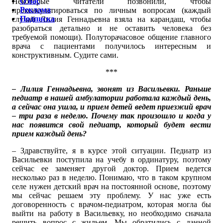
О нас
Некоторые читатели позвонили, чтобы
Реклама
проконсультироваться по личным вопросам (каждый
Подписка
случай Лилия Геннадьевна взяла на карандаш, чтобы
разобраться детально и не оставить человека без
требуемой помощи). Полуторачасовое общение главного
врача с пациентами получилось интересным и
конструктивным. Судите сами.
***
– Лилия Геннадьевна, звонят из Васильевки. Раньше
педиатр в нашей амбулатории работала каждый день,
а сейчас она ушла, и прием детей ведет приезжий врач
– три раза в неделю. Почему так произошло и когда у
нас появится свой педиатр, который будет вести
прием каждый день?
– Здравствуйте, я в курсе этой ситуации. Педиатр из
Васильевки поступила на учебу в ординатуру, поэтому
сейчас ее заменяет другой доктор. Прием ведется
несколько раз в неделю. Понимаю, что в таком крупном
селе нужен детский врач на постоянной основе, поэтому
мы сейчас решаем эту проблему. У нас уже есть
договоренность с врачом-педиатром, которая могла бы
выйти на работу в Васильевку, но необходимо сначала
решить вопрос с жильем. Мы обратились с данной