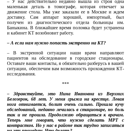
– У нас действительно недавно вышла из строя одна
маленькая деталь в томографе, которая отвечает за
движение стола. Мы уже заказали ее в Москве и ждем
доставку. Сам аппарат хороший, импортный, был
получен из диагностического отдела больницы им.
Баныкина. В ближайшее время поломка будет устранена
и кабинет КТ возобновит работу.
– А если нам нужно попасть экстренно на КТ?
– В экстренной ситуации наши врачи направляют
пациентов на обследование в городские стационары.
Оставьте ваши контакты, я обязательно разберусь в вашей
ситуации, обеспечим вам возможность прохождения КТ-
исследования.
***
– Здравствуйте, это Нина Ивановна из Верхних
Белозерок, 68 лет. У меня грыжа на крестце. Левая
нога отнимается, болит очень сильно. Прошла кучу
обследований, недавно лечилась в стационаре, но боль
так и не прошла. Продолжаю обращаться к врачам.
Теперь мне говорят, что нужно сделать МРТ с
контрастом. Но у нас в районе так трудно записаться
на эту процедуру. Что делать?