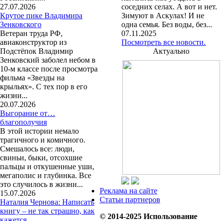
27.07.2026
соседних селах. А вот и нет.
Крутое пике Владимира
Зимуют в Аскулах! И не
Зенковского
одна семья. Без воды, без...
Ветеран труда РФ,
07.11.2025
авиаконструктор из
Посмотреть все новости.
Подстёпок Владимир
Актуально
Зенковский заболел небом в
10-м классе после просмотра
фильма «Звезды на
крыльях». С тех пор в его
жизни...
20.07.2026
Выгорание от…
благополучия
В этой истории немало
трагичного и комичного.
Смешалось все: люди,
свиньи, быки, отсохшие
пальцы и откушенные уши,
мегаполис и глубинка. Все
это случилось в жизни...
Реклама на сайте
15.07.2026
Статьи партнеров
Наталия Чернова: Написать
книгу – не так страшно, как
© 2014-2025 Использование
кажется