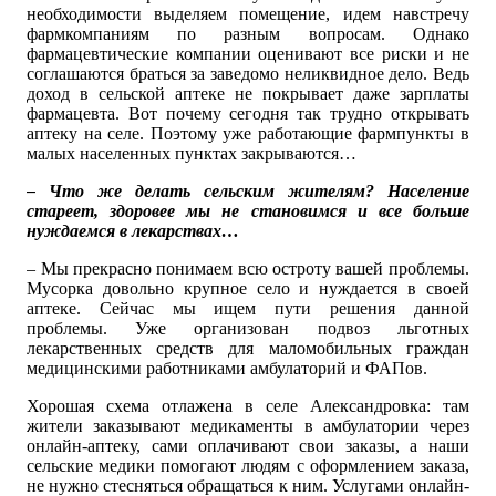
необходимости выделяем помещение, идем навстречу
фармкомпаниям по разным вопросам. Однако
фармацевтические компании оценивают все риски и не
соглашаются браться за заведомо неликвидное дело. Ведь
доход в сельской аптеке не покрывает даже зарплаты
фармацевта. Вот почему сегодня так трудно открывать
аптеку на селе. Поэтому уже работающие фармпункты в
малых населенных пунктах закрываются…
– Что же делать сельским жителям? Население
стареет, здоровее мы не становимся и все больше
нуждаемся в лекарствах…
– Мы прекрасно понимаем всю остроту вашей проблемы.
Мусорка довольно крупное село и нуждается в своей
аптеке. Сейчас мы ищем пути решения данной
проблемы. Уже организован подвоз льготных
лекарственных средств для маломобильных граждан
медицинскими работниками амбулаторий и ФАПов.
Хорошая схема отлажена в селе Александровка: там
жители заказывают медикаменты в амбулатории через
онлайн-аптеку, сами оплачивают свои заказы, а наши
сельские медики помогают людям с оформлением заказа,
не нужно стесняться обращаться к ним. Услугами онлайн-