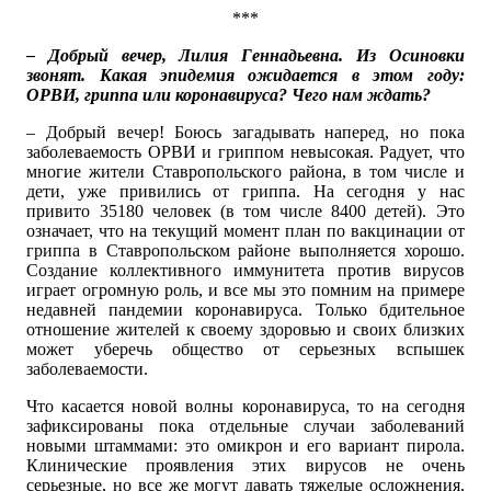
***
– Добрый вечер, Лилия Геннадьевна. Из Осиновки
звонят. Какая эпидемия ожидается в этом году:
ОРВИ, гриппа или коронавируса? Чего нам ждать?
– Добрый вечер! Боюсь загадывать наперед, но пока
заболеваемость ОРВИ и гриппом невысокая. Радует, что
многие жители Ставропольского района, в том числе и
дети, уже привились от гриппа. На сегодня у нас
привито 35180 человек (в том числе 8400 детей). Это
означает, что на текущий момент план по вакцинации от
гриппа в Ставропольском районе выполняется хорошо.
Создание коллективного иммунитета против вирусов
играет огромную роль, и все мы это помним на примере
недавней пандемии коронавируса. Только бдительное
отношение жителей к своему здоровью и своих близких
может уберечь общество от серьезных вспышек
заболеваемости.
Что касается новой волны коронавируса, то на сегодня
зафиксированы пока отдельные случаи заболеваний
новыми штаммами: это омикрон и его вариант пирола.
Клинические проявления этих вирусов не очень
серьезные, но все же могут давать тяжелые осложнения,