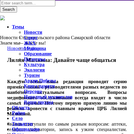
Темы
Новости
Новости Ставропольского района Самарской области
Спорт
Знаем мы – знаете вы!
ЖКХ
Новости
Медицина
,
Район
Образование
Политика
Лилия Малкина: Давайте чаще общаться
Культура
Экология
Туризм
Архив Победы
Каждую осень наша редакция проводит серию
Книга памяти
прямых линий с руководителями разных ведомств по
Персона
наиболее актуальным вопросам. Вопросы
Народный месяцеслов
медицинского обслуживания всегда входят в число
Ваши письма
самых горячих. Поэтому первую прямую линию мы
Область
решили провести с главным врачом ЦРБ Лилией
Район
Малкиной.
Село
Тольятти
Звонки поступали по самым разным вопросам: аптеки,
Официально
сельские амбулатории, запись к узким специалистам.