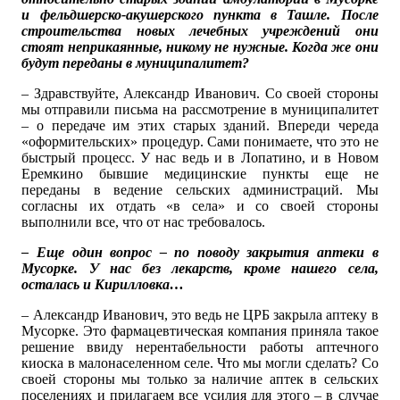
и фельдшерско-акушерского пункта в Ташле. После
строительства новых лечебных учреждений они
стоят неприкаянные, никому не нужные. Когда же они
будут переданы в муниципалитет?
– Здравствуйте, Александр Иванович. Со своей стороны
мы отправили письма на рассмотрение в муниципалитет
– о передаче им этих старых зданий. Впереди череда
«оформительских» процедур. Сами понимаете, что это не
быстрый процесс. У нас ведь и в Лопатино, и в Новом
Еремкино бывшие медицинские пункты еще не
переданы в ведение сельских администраций. Мы
согласны их отдать «в села» и со своей стороны
выполнили все, что от нас требовалось.
– Еще один вопрос – по поводу закрытия аптеки в
Мусорке. У нас без лекарств, кроме нашего села,
осталась и Кирилловка…
– Александр Иванович, это ведь не ЦРБ закрыла аптеку в
Мусорке. Это фармацевтическая компания приняла такое
решение ввиду нерентабельности работы аптечного
киоска в малонаселенном селе. Что мы могли сделать? Со
своей стороны мы только за наличие аптек в сельских
поселениях и прилагаем все усилия для этого – в случае