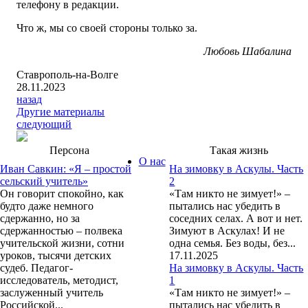
телефону в редакции.
Что ж, мы со своей стороны только за.
Любовь Шабалина
Ставрополь-на-Волге
28.11.2023
назад
Другие материалы
следующий
Персона
Такая жизнь
О нас
Иван Савкин: «Я – простой
На зимовку в Аскулы. Часть
сельский учитель»
2
Он говорит спокойно, как
«Там никто не зимует!» –
будто даже немного
пытались нас убедить в
сдержанно, но за
соседних селах. А вот и нет.
сдержанностью – полвека
Зимуют в Аскулах! И не
учительской жизни, сотни
одна семья. Без воды, без...
уроков, тысячи детских
17.11.2025
судеб. Педагог-
На зимовку в Аскулы. Часть
исследователь, методист,
1
заслуженный учитель
«Там никто не зимует!» –
Российской...
пытались нас убедить в