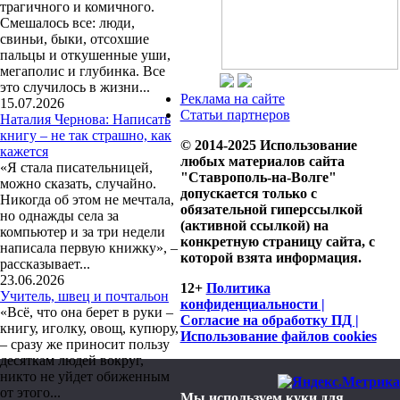
трагичного и комичного.
Смешалось все: люди,
свиньи, быки, отсохшие
пальцы и откушенные уши,
мегаполис и глубинка. Все
это случилось в жизни...
Реклама на сайте
15.07.2026
Статьи партнеров
Наталия Чернова: Написать
книгу – не так страшно, как
© 2014-2025 Использование
кажется
любых материалов сайта
«Я стала писательницей,
"Ставрополь-на-Волге"
можно сказать, случайно.
допускается только с
Никогда об этом не мечтала,
обязательной гиперссылкой
но однажды села за
(активной ссылкой) на
компьютер и за три недели
конкретную страницу сайта, с
написала первую книжку», –
которой взята информация.
рассказывает...
23.06.2026
12+
Политика
Учитель, швец и почтальон
конфиденциальности |
«Всё, что она берет в руки –
Согласие на обработку ПД |
книгу, иголку, овощ, купюру,
Использование файлов cookies
– сразу же приносит пользу
десяткам людей вокруг,
никто не уйдет обиженным
от этого...
Мы используем куки для