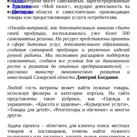
О нас
онлайн-витрине могут самозанятые, зарегистрированные
Реклама
в приложении «Мой налог», ведущие деятельность на
Подписка
территории области и самостоятельно производящие
товары или предоставляющие услуги потребителям.
«
Онлайн-витриной, как дополнительным каналом сбыта
своей продукции, воспользовались уже более 500
самозанятых региона. На ресурсе представлены проекты
в сфере бытовых услуг, дополнительного образования,
создания сувенирной продукции и различных изделий
ручной работы. Мы постоянно расширяем поддержку
самозанятых, создаем все условия для их динамичного
роста и развития до опытных предпринимателей, —
рассказал министр экономического развития и
инвестиций Самарской области
Дмитрий Богданов
.
Любой гость витрины может найти нужные товары,
используя фильтры и категории портала. На сайте
представлены такие рубрики, как «Одежда и
украшения», «Красота и здоровье», «Курьерские услуги»,
«Товары для детей», «Репетиторы и обучение» и многое
другое.
Задача проекта – облегчить для клиента поиск местных
товаров и поставщиков, помочь найти нужного
подрядчика или заказчика, изучить рынок конкурентов и