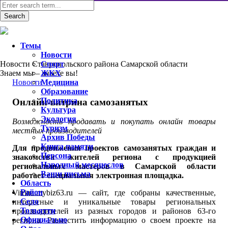
Темы
Новости
Новости Ставропольского района Самарской области
Спорт
Знаем мы – знаете вы!
ЖКХ
Новости
Медицина
Образование
Политика
Онлайн-витрина самозанятых
Культура
Экология
Возможность продавать и покупать онлайн товары
Туризм
местных производителей
Архив Победы
Книга памяти
Для продвижения проектов самозанятых граждан и
Персона
знакомства жителей региона с продукцией
Народный месяцеслов
региональных мастеров в Самарской области
Ваши письма
работает специальная электронная площадка.
Область
Район
Vitrina.mybiz63.ru — сайт, где собраны качественные,
Село
интересные и уникальные товары региональных
Тольятти
производителей из разных городов и районов 63-го
Официально
региона. Разместить информацию о своем проекте на