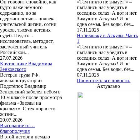
Он говорит спокойно, как
«Там никто не зимует!» –
будто даже немного
пытались нас убедить в
сдержанно, но за
соседних селах. А вот и нет.
сдержанностью – полвека
Зимуют в Аскулах! И не
учительской жизни, сотни
одна семья. Без воды, без...
уроков, тысячи детских
17.11.2025
судеб. Педагог-
На зимовку в Аскулы. Часть
исследователь, методист,
1
заслуженный учитель
«Там никто не зимует!» –
Российской...
пытались нас убедить в
27.07.2026
соседних селах. А вот и нет.
Крутое пике Владимира
Зимуют в Аскулах! И не
Зенковского
одна семья. Без воды, без...
Ветеран труда РФ,
07.11.2025
авиаконструктор из
Посмотреть все новости.
Подстёпок Владимир
Актуально
Зенковский заболел небом в
10-м классе после просмотра
фильма «Звезды на
крыльях». С тех пор в его
жизни...
20.07.2026
Выгорание от…
благополучия
В этой истории немало