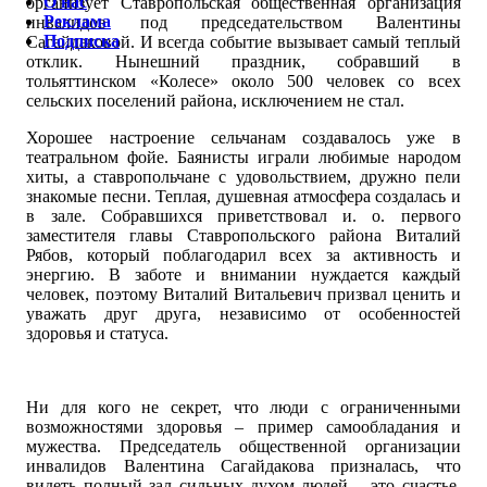
О нас
организует Ставропольская общественная организация
Реклама
инвалидов под председательством Валентины
Подписка
Сагайдаковой. И всегда событие вызывает самый теплый
отклик. Нынешний праздник, собравший в
тольяттинском «Колесе» около 500 человек со всех
сельских поселений района, исключением не стал.
Хорошее настроение сельчанам создавалось уже в
театральном фойе. Баянисты играли любимые народом
хиты, а ставропольчане с удовольствием, дружно пели
знакомые песни. Теплая, душевная атмосфера создалась и
в зале. Собравшихся приветствовал и. о. первого
заместителя главы Ставропольского района Виталий
Рябов, который поблагодарил всех за активность и
энергию. В заботе и внимании нуждается каждый
человек, поэтому Виталий Витальевич призвал ценить и
уважать друг друга, независимо от особенностей
здоровья и статуса.
Ни для кого не секрет, что люди с ограниченными
возможностями здоровья – пример самообладания и
мужества. Председатель общественной организации
инвалидов Валентина Сагайдакова призналась, что
видеть полный зал сильных духом людей – это счастье.