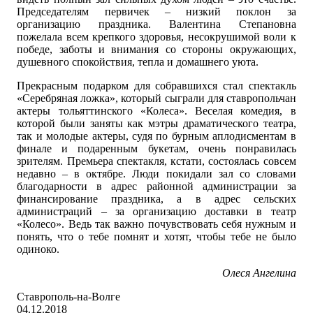
Председателям первичек – низкий поклон за
организацию праздника. Валентина Степановна
пожелала всем крепкого здоровья, несокрушимой воли к
победе, заботы и внимания со стороны окружающих,
душевного спокойствия, тепла и домашнего уюта.
Прекрасным подарком для собравшихся стал спектакль
«Серебряная ложка», который сыграли для ставропольчан
актеры тольяттинского «Колеса». Веселая комедия, в
которой были заняты как мэтры драматического театра,
так и молодые актеры, судя по бурным аплодисментам в
финале и подаренным букетам, очень понравилась
зрителям. Премьера спектакля, кстати, состоялась совсем
недавно – в октябре. Люди покидали зал со словами
благодарности в адрес районной администрации за
финансирование праздника, а в адрес сельских
администраций – за организацию доставки в театр
«Колесо». Ведь так важно почувствовать себя нужным и
понять, что о тебе помнят и хотят, чтобы тебе не было
одиноко.
Олеся Ангелина
Ставрополь-на-Волге
04.12.2018