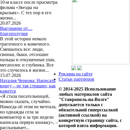
10-м классе после просмотра
фильма «Звезды на
крыльях». С тех пор в его
жизни...
20.07.2026
Выгорание от…
благополучия
В этой истории немало
трагичного и комичного.
Смешалось все: люди,
свиньи, быки, отсохшие
пальцы и откушенные уши,
мегаполис и глубинка. Все
это случилось в жизни...
Реклама на сайте
15.07.2026
Статьи партнеров
Наталия Чернова: Написать
книгу – не так страшно, как
© 2014-2025 Использование
кажется
любых материалов сайта
«Я стала писательницей,
"Ставрополь-на-Волге"
можно сказать, случайно.
допускается только с
Никогда об этом не мечтала,
обязательной гиперссылкой
но однажды села за
(активной ссылкой) на
компьютер и за три недели
конкретную страницу сайта, с
написала первую книжку», –
которой взята информация.
рассказывает...