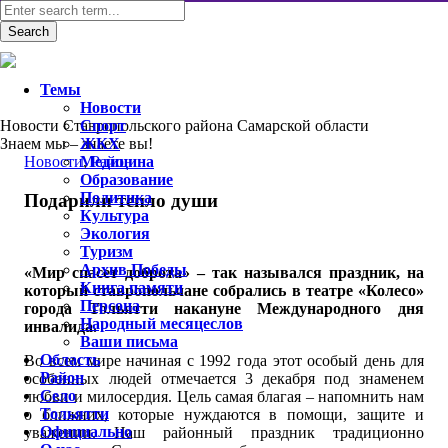
Темы
Новости
Новости Ставропольского района Самарской области
Спорт
Знаем мы – знаете вы!
ЖКХ
Новости
Медицина
,
Район
Образование
Политика
Подарили тепло души
Культура
Экология
Туризм
Архив Победы
«Мир спасет доброта» – так назывался праздник, на
Книга памяти
который ставропольчане собрались в театре «Колесо»
Персона
города Тольятти накануне Международного дня
Народный месяцеслов
инвалида.
Ваши письма
Область
Во всем мире начиная с 1992 года этот особый день для
Район
особенных людей отмечается 3 декабря под знаменем
Село
любви и милосердия. Цель самая благая – напомнить нам
Тольятти
о ближних, которые нуждаются в помощи, защите и
Официально
уважении. Наш районный праздник традиционно