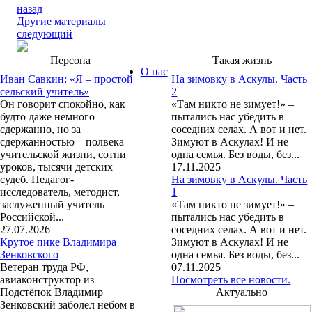
назад
Другие материалы
следующий
Персона
Такая жизнь
О нас
Иван Савкин: «Я – простой
На зимовку в Аскулы. Часть
сельский учитель»
2
Он говорит спокойно, как
«Там никто не зимует!» –
будто даже немного
пытались нас убедить в
сдержанно, но за
соседних селах. А вот и нет.
сдержанностью – полвека
Зимуют в Аскулах! И не
учительской жизни, сотни
одна семья. Без воды, без...
уроков, тысячи детских
17.11.2025
судеб. Педагог-
На зимовку в Аскулы. Часть
исследователь, методист,
1
заслуженный учитель
«Там никто не зимует!» –
Российской...
пытались нас убедить в
27.07.2026
соседних селах. А вот и нет.
Крутое пике Владимира
Зимуют в Аскулах! И не
Зенковского
одна семья. Без воды, без...
Ветеран труда РФ,
07.11.2025
авиаконструктор из
Посмотреть все новости.
Подстёпок Владимир
Актуально
Зенковский заболел небом в