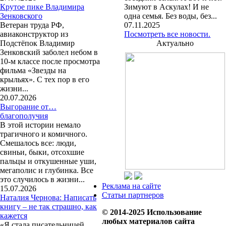
Крутое пике Владимира
Зимуют в Аскулах! И не
Зенковского
одна семья. Без воды, без...
Ветеран труда РФ,
07.11.2025
авиаконструктор из
Посмотреть все новости.
Подстёпок Владимир
Актуально
Зенковский заболел небом в
10-м классе после просмотра
фильма «Звезды на
крыльях». С тех пор в его
жизни...
20.07.2026
Выгорание от…
благополучия
В этой истории немало
трагичного и комичного.
Смешалось все: люди,
свиньи, быки, отсохшие
пальцы и откушенные уши,
мегаполис и глубинка. Все
это случилось в жизни...
Реклама на сайте
15.07.2026
Статьи партнеров
Наталия Чернова: Написать
книгу – не так страшно, как
© 2014-2025 Использование
кажется
любых материалов сайта
«Я стала писательницей,