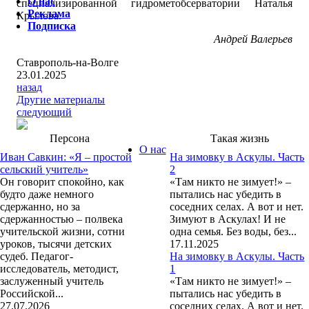
О нас
специализированной гидрометобсерватории Наталья
Реклама
Крылова.
Подписка
Андрей Валерьев
Ставрополь-на-Волге
23.01.2025
назад
Другие материалы
следующий
Персона
Такая жизнь
О нас
Иван Савкин: «Я – простой
На зимовку в Аскулы. Часть
сельский учитель»
2
Он говорит спокойно, как
«Там никто не зимует!» –
будто даже немного
пытались нас убедить в
сдержанно, но за
соседних селах. А вот и нет.
сдержанностью – полвека
Зимуют в Аскулах! И не
учительской жизни, сотни
одна семья. Без воды, без...
уроков, тысячи детских
17.11.2025
судеб. Педагог-
На зимовку в Аскулы. Часть
исследователь, методист,
1
заслуженный учитель
«Там никто не зимует!» –
Российской...
пытались нас убедить в
27.07.2026
соседних селах. А вот и нет.