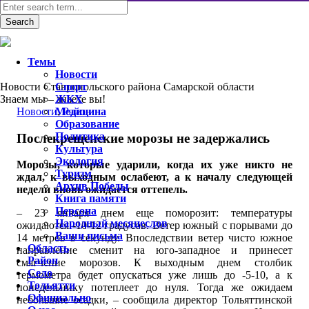
Темы
Новости
Новости Ставропольского района Самарской области
Спорт
Знаем мы – знаете вы!
ЖКХ
Новости
Медицина
,
Район
Образование
Политика
Послекрещенские морозы не задержались
Культура
Экология
Морозы, которые ударили, когда их уже никто не
Туризм
ждал, к выходным ослабеют, а к началу следующей
Архив Победы
недели вновь ожидается оттепель.
Книга памяти
Персона
– 23 января днем еще поморозит: температуры
Народный месяцеслов
ожидаются -10-12 градусов. Ветер южный с порывами до
Ваши письма
14 метров в секунду. Впоследствии ветер чисто южное
Область
направление сменит на юго-западное и принесет
Район
смягчение морозов. К выходным днем столбик
Село
термометра будет опускаться уже лишь до -5-10, а к
Тольятти
понедельнику потеплеет до нуля. Тогда же ожидаем
Официально
небольшие осадки, – сообщила директор Тольяттинской