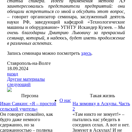
статьи спикера. Идеей применения метода АЭ
заинтересовались представители предприятий: они
обещали встретиться со мной и обсудить этот вопрос,
– говорит организатор семинара, заслуженный деятель
науки РФ, заведующий кафедрой «Технологические
машины и оборудование» УГНТУ Искандер Кузеев.
– Мы
очень благодарны Дмитрию Львовичу за прекрасный
семинар, который, я надеюсь, будет иметь продолжение
в различных аспектах.
Запись семинара можно посмотреть
здесь
.
Ставрополь-на-Волге
18.09.2024
назад
Другие материалы
следующий
Персона
Такая жизнь
О нас
Иван Савкин: «Я – простой
На зимовку в Аскулы. Часть
сельский учитель»
2
Он говорит спокойно, как
«Там никто не зимует!» –
будто даже немного
пытались нас убедить в
сдержанно, но за
соседних селах. А вот и нет.
сдержанностью – полвека
Зимуют в Аскулах! И не