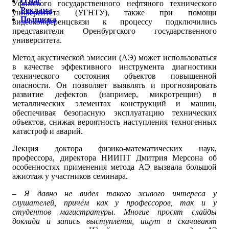
О нас
Уфимского государственного нефтяного технического
Реклама
университета (УГНТУ), также при помощи
Подписка
видеоконференцсвязи к процессу подключились
представители Оренбургского государственного
университета.
Метод акустической эмиссии (АЭ) может использоваться
в качестве эффективного инструмента диагностики
технического состояния объектов повышенной
опасности. Он позволяет выявлять и прогнозировать
развитие дефектов (например, микротрещин) в
металлических элементах конструкций и машин,
обеспечивая безопасную эксплуатацию технических
объектов, снижая вероятность наступления техногенных
катастроф и аварий.
Лекция доктора физико-математических наук,
профессора, директора НИИПТ Дмитрия Мерсона об
особенностях применения метода АЭ вызвала большой
ажиотаж у участников семинара.
– Я давно не видел такого живого интереса у
слушателей, причём как у профессоров, так и у
студентов магистратуры.
Многие
просят слайды
доклада и запись выступления, ищут и скачивают