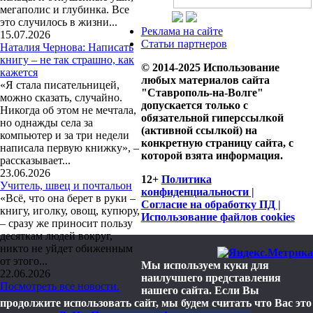
мегаполис и глубинка. Все
это случилось в жизни...
Реклама на сайте
15.07.2026
Статьи партнеров
Наталия Чернова: Написать
книгу – не так страшно, как
© 2014-2025 Использование
кажется
любых материалов сайта
«Я стала писательницей,
"Ставрополь-на-Волге"
можно сказать, случайно.
допускается только с
Никогда об этом не мечтала,
обязательной гиперссылкой
но однажды села за
(активной ссылкой) на
компьютер и за три недели
конкретную страницу сайта, с
написала первую книжку», –
которой взята информация.
рассказывает...
23.06.2026
12+
Политика
Учитель, швец и почтальон
конфиденциальности |
«Всё, что она берет в руки –
Согласие на обработку ПД |
книгу, иголку, овощ, купюру,
Использование файлов cookies
– сразу же приносит пользу
десяткам людей вокруг,
никто не уйдет обиженным
от этого...
Мы используем куки для
22.06.2026
наилучшего представления
Посмотреть все новости.
нашего сайта. Если Вы
продолжите использовать сайт, мы будем считать что Вас это