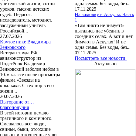
учительской жизни, сотни
одна семья. Без воды, без...
уроков, тысячи детских
17.11.2025
судеб. Педагог-
На зимовку в Аскулы. Часть
исследователь, методист,
1
заслуженный учитель
«Там никто не зимует!» –
Российской...
пытались нас убедить в
27.07.2026
соседних селах. А вот и нет.
Крутое пике Владимира
Зимуют в Аскулах! И не
Зенковского
одна семья. Без воды, без...
Ветеран труда РФ,
07.11.2025
авиаконструктор из
Посмотреть все новости.
Подстёпок Владимир
Актуально
Зенковский заболел небом в
10-м классе после просмотра
фильма «Звезды на
крыльях». С тех пор в его
жизни...
20.07.2026
Выгорание от…
благополучия
В этой истории немало
трагичного и комичного.
Смешалось все: люди,
свиньи, быки, отсохшие
пальцы и откушенные уши,