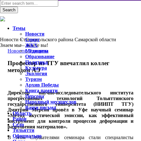
Темы
Новости
Новости Ставропольского района Самарской области
Спорт
Знаем мы – знаете вы!
ЖКХ
Новости
Медицина
,
Тольятти
Образование
Политика
Профессор из ТГУ впечатлил коллег
Культура
методом АЭ
Экология
Туризм
Архив Победы
Книга памяти
Директор научно-исследовательского института
Персона
прогрессивных технологий Тольяттинского
Народный месяцеслов
государственного университета (НИИПТ ТГУ)
Ваши письма
Дмитрий Мерсон провёл в Уфе научный семинар
Область
«Метод акустической эмиссии, как эффективный
Район
инструмент для контроля процессов деформации и
Село
разрушения материалов».
Тольятти
Официально
В этом Слушателями семинара стали специалисты