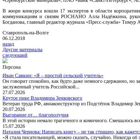
«Оренбургские минералы», ПАО «Банк «Санкт-Петербург», АО
В жюри конкурса вошли 17 экспертов в области корпоративн
коммуникациям и связям РОСНАНО Алла Надёжкина, руководи
Богданова, главный редактор журнала «Пресс-служба» Тимур А
Ставрополь-на-Волге
06.12.2018
назад
Другие материалы
следующий
Персона
Иван Савкин: «Я – простой сельский учитель»
Он говорит спокойно, как будто даже немного сдержанно, но за
заслуженный учитель Российской...
27.07.2026
Крутое пике Владимира Зенковского
Ветеран труда РФ, авиаконструктор из Подстёпок Владимир Зенк
20.07.2026
Выгорание от… благополучия
В этой истории немало трагичного и комичного. Смешалось все
15.07.2026
Наталия Чернова: Написать книгу – не так страшно, как кажетс
«Я стала писательницей, можно сказать, случайно. Никогда об 