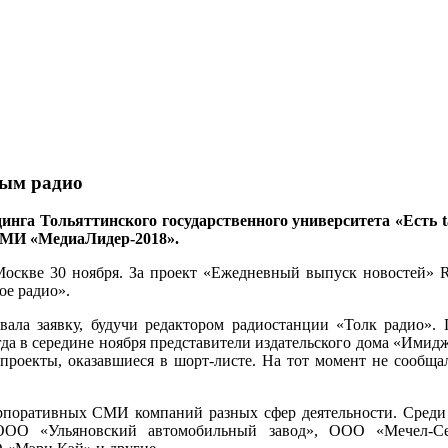
ым радио
инга Тольяттинского государственного университета «Есть
СМИ «МедиаЛидер-2018».
 Москве 30 ноября. За проект «Ежедневный выпуск новостей»
ое радио».
ала заявку, будучи редактором радиостанции «Толк радио». 
гда в середине ноября представители издательского дома «Имид
роекты, оказавшиеся в шорт-листе. На тот момент не сообщало
корпоративных СМИ компаний разных сфер деятельности. Сред
 ООО «Ульяновский автомобильный завод», ООО «Мечел-Се