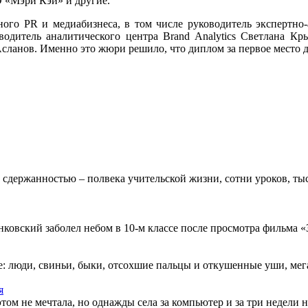
 «Мэри Кэй» и другие.
ого PR и медиабизнеса, в том числе руководитель экспертно
тель аналитического центра Brand Analytics Светлана Крыл
сланов. Именно это жюри решило, что диплом за первое место д
 сдержанностью – полвека учительской жизни, сотни уроков, тыс
овский заболел небом в 10-м классе после просмотра фильма «Зв
: люди, свиньи, быки, отсохшие пальцы и откушенные уши, мегап
я
этом не мечтала, но однажды села за компьютер и за три недели н