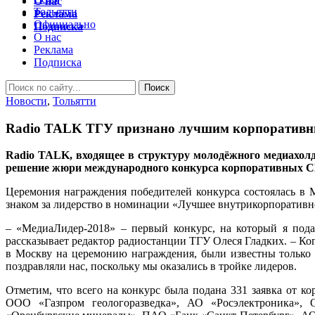
О нас
Тольятти
Реклама
Официально
Подписка
О нас
Реклама
Подписка
Новости
,
Тольятти
Radio TALK ТГУ признано лучшим корпоративн
Radio TALK, входящее в структуру молодёжного медиахолд
решение жюри международного конкурса корпоративных 
Церемония награждения победителей конкурса состоялась в
знаком за лидерство в номинации «Лучшее внутрикорпоративн
– «МедиаЛидер-2018» – первый конкурс, на который я подав
рассказывает редактор радиостанции ТГУ Олеся Гладких. – Ко
в Москву на церемонию награждения, были известны только п
поздравляли нас, поскольку мы оказались в тройке лидеров.
Отметим, что всего на конкурс была подана 331 заявка от 
ООО «Газпром геологоразведка», АО «Росэлектроника»,