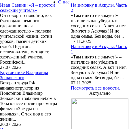
О нас
Иван Савкин: «Я – простой
На зимовку в Аскулы. Часть
сельский учитель»
2
Он говорит спокойно, как
«Там никто не зимует!» –
будто даже немного
пытались нас убедить в
сдержанно, но за
соседних селах. А вот и нет.
сдержанностью – полвека
Зимуют в Аскулах! И не
учительской жизни, сотни
одна семья. Без воды, без...
уроков, тысячи детских
17.11.2025
судеб. Педагог-
На зимовку в Аскулы. Часть
исследователь, методист,
1
заслуженный учитель
«Там никто не зимует!» –
Российской...
пытались нас убедить в
27.07.2026
соседних селах. А вот и нет.
Крутое пике Владимира
Зимуют в Аскулах! И не
Зенковского
одна семья. Без воды, без...
Ветеран труда РФ,
07.11.2025
авиаконструктор из
Посмотреть все новости.
Подстёпок Владимир
Актуально
Зенковский заболел небом в
10-м классе после просмотра
фильма «Звезды на
крыльях». С тех пор в его
жизни...
20.07.2026