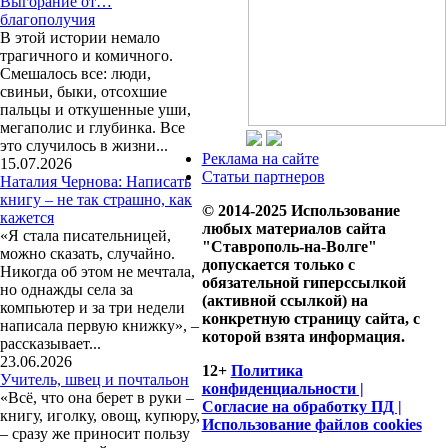
Выгорание от…
благополучия
В этой истории немало
трагичного и комичного.
Смешалось все: люди,
свиньи, быки, отсохшие
пальцы и откушенные уши,
мегаполис и глубинка. Все
это случилось в жизни...
Реклама на сайте
15.07.2026
Статьи партнеров
Наталия Чернова: Написать
книгу – не так страшно, как
© 2014-2025 Использование
кажется
любых материалов сайта
«Я стала писательницей,
"Ставрополь-на-Волге"
можно сказать, случайно.
допускается только с
Никогда об этом не мечтала,
обязательной гиперссылкой
но однажды села за
(активной ссылкой) на
компьютер и за три недели
конкретную страницу сайта, с
написала первую книжку», –
которой взята информация.
рассказывает...
23.06.2026
12+
Политика
Учитель, швец и почтальон
конфиденциальности |
«Всё, что она берет в руки –
Согласие на обработку ПД |
книгу, иголку, овощ, купюру,
Использование файлов cookies
– сразу же приносит пользу