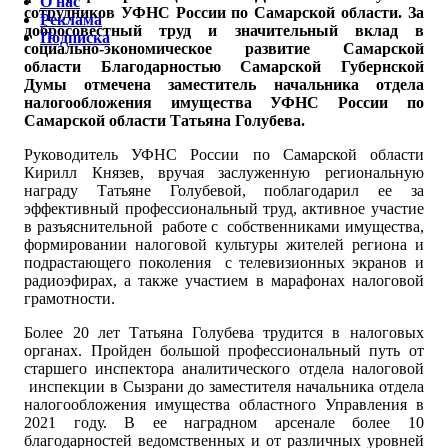
О нас
сотрудников УФНС России по Самарской области. За
Реклама
добросовестный труд и значительный вклад в
Подписка
социально-экономическое развитие Самарской
области Благодарностью Самарской Губернской
Думы отмечена заместитель начальника отдела
налогообложения имущества УФНС России по
Самарской области Татьяна Голубева.
Руководитель УФНС России по Самарской области
Кирилл Князев, вручая заслуженную региональную
награду Татьяне Голубевой, поблагодарил ее за
эффективный профессиональный труд, активное участие
в разъяснительной работе с собственниками имущества,
формировании налоговой культуры жителей региона и
подрастающего поколения с телевизионных экранов и
радиоэфирах, а также участием в марафонах налоговой
грамотности.
Более 20 лет Татьяна Голубева трудится в налоговых
органах. Пройден большой профессиональный путь от
старшего инспектора аналитического отдела налоговой
инспекции в Сызрани до заместителя начальника отдела
налогообложения имущества областного Управления в
2021 году. В ее наградном арсенале более 10
благодарностей ведомственных и от различных уровней