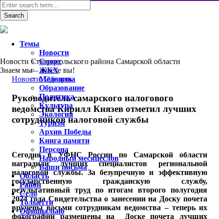
Темы
Новости
Новости Ставропольского района Самарской области
Спорт
Знаем мы – знаете вы!
ЖКХ
Новости
Медицина
,
Область
Образование
Политика
Руководитель самарского налогового
Культура
ведомства Кирилл Князев отметил лучших
Экология
сотрудников налоговой службы
Туризм
Архив Победы
Книга памяти
Персона
Сегодня в УФНС России по Самарской области
Народный месяцеслов
наградили лучших специалистов региональной
Ваши письма
налоговой службы. За безупречную и эффективную
Область
государственную гражданскую службу,
Район
результативный труд по итогам второго полугодия
Село
2024 года Свидетельства о занесении на Доску почета
Тольятти
вручены восьми сотрудникам ведомства – теперь их
Официально
фотографии размещены на Доске почета лучших