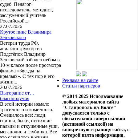
судеб. Педагог-
исследователь, методист,
заслуженный учитель
Российской...
27.07.2026
Крутое пике Владимира
Зенковского
Ветеран труда РФ,
авиаконструктор из
Подстёпок Владимир
Зенковский заболел небом в
10-м классе после просмотра
фильма «Звезды на
крыльях». С тех пор в его
Реклама на сайте
жизни...
Статьи партнеров
20.07.2026
Выгорание от…
© 2014-2025 Использование
благополучия
любых материалов сайта
В этой истории немало
"Ставрополь-на-Волге"
трагичного и комичного.
допускается только с
Смешалось все: люди,
обязательной гиперссылкой
свиньи, быки, отсохшие
(активной ссылкой) на
пальцы и откушенные уши,
конкретную страницу сайта, с
мегаполис и глубинка. Все
которой взята информация.
это случилось в жизни...