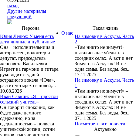
01.04.2025
назад
Другие материалы
следующий
Персона
Такая жизнь
О нас
Юлия Лелюх: У меня есть
На зимовку в Аскулы. Часть
дети личные и публичные
2
Она – исполнительница и
«Там никто не зимует!» –
автор песен, волонтер и
пытались нас убедить в
депутат, председатель
соседних селах. А вот и нет.
женсовета Васильевки.
Зимуют в Аскулах! И не
Играет на гармони и гитаре,
одна семья. Без воды, без...
руководит студией
17.11.2025
эстрадного вокала «Юла»,
На зимовку в Аскулы. Часть
растит четырех сыновей,...
1
10.08.2026
«Там никто не зимует!» –
Иван Савкин: «Я – простой
пытались нас убедить в
сельский учитель»
соседних селах. А вот и нет.
Он говорит спокойно, как
Зимуют в Аскулах! И не
будто даже немного
одна семья. Без воды, без...
сдержанно, но за
07.11.2025
сдержанностью – полвека
Посмотреть все новости.
учительской жизни, сотни
Актуально
уроков, тысячи детских