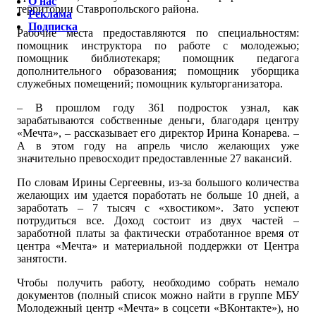
О нас
территории Ставропольского района.
Реклама
Подписка
Рабочие места предоставляются по специальностям:
помощник инструктора по работе с молодежью;
помощник библиотекаря; помощник педагога
дополнительного образования; помощник уборщика
служебных помещений; помощник культорганизатора.
– В прошлом году 361 подросток узнал, как
зарабатываются собственные деньги, благодаря центру
«Мечта», – рассказывает его директор Ирина Конарева. –
А в этом году на апрель число желающих уже
значительно превосходит предоставленные 27 вакансий.
По словам Ирины Сергеевны, из-за большого количества
желающих им удается поработать не больше 10 дней, а
заработать – 7 тысяч с «хвостиком». Зато успеют
потрудиться все. Доход состоит из двух частей –
заработной платы за фактически отработанное время от
центра «Мечта» и материальной поддержки от Центра
занятости.
Чтобы получить работу, необходимо собрать немало
документов (полный список можно найти в группе МБУ
Молодежный центр «Мечта» в соцсети «ВКонтакте»), но