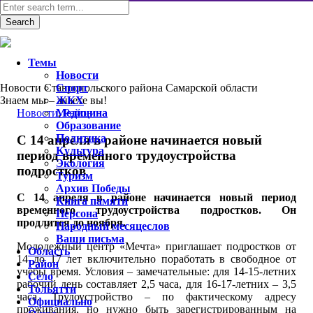
Темы
Новости
Новости Ставропольского района Самарской области
Спорт
Знаем мы – знаете вы!
ЖКХ
Новости
Медицина
,
Район
Образование
Политика
С 14 апреля в районе начинается новый
Культура
период временного трудоустройства
Экология
подростков
Туризм
Архив Победы
С 14 апреля в районе начинается новый период
Книга памяти
временного трудоустройства подростков. Он
Персона
продлится до ноября.
Народный месяцеслов
Ваши письма
Молодежный центр «Мечта» приглашает подростков от
Область
14 до 17 лет включительно поработать в свободное от
Район
учебы время. Условия – замечательные: для 14-15-летних
Село
рабочий день составляет 2,5 часа, для 16-17-летних – 3,5
Тольятти
часа. Трудоустройство – по фактическому адресу
Официально
проживания, но нужно быть зарегистрированным на