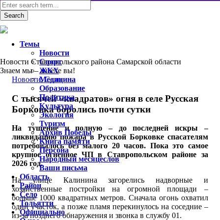
Темы
Новости
Новости Ставропольского района Самарской области
Спорт
Знаем мы – знаете вы!
ЖКХ
Новости
Медицина
,
Село
Образование
Политика
С тысячей «квадратов» огня в селе Русская
Культура
Борковка боролись почти сутки
Экология
Туризм
На тушение и полную – до последней искры –
Архив Победы
ликвидацию пожара в Русской Борковке спасателям
Книга памяти
потребовалось без малого 20 часов. Пока это самое
Персона
крупное огненное ЧП в Ставропольском районе за
Народный месяцеслов
2026 год.
Ваши письма
Область
На улице Калинина загорелись надворные и
Район
хозяйственные постройки на огромной площади –
Село
больше 1000 квадратных метров. Сначала огонь охватил
Тольятти
один участок, а позже пламя перекинулось на соседние –
Официально
из-за позднего обнаружения и звонка в службу 01.