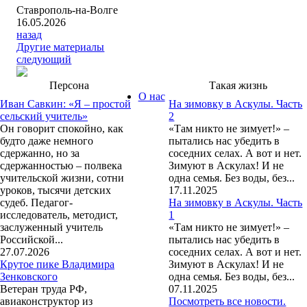
Ставрополь-на-Волге
16.05.2026
назад
Другие материалы
следующий
Персона
Такая жизнь
О нас
Иван Савкин: «Я – простой
На зимовку в Аскулы. Часть
сельский учитель»
2
Он говорит спокойно, как
«Там никто не зимует!» –
будто даже немного
пытались нас убедить в
сдержанно, но за
соседних селах. А вот и нет.
сдержанностью – полвека
Зимуют в Аскулах! И не
учительской жизни, сотни
одна семья. Без воды, без...
уроков, тысячи детских
17.11.2025
судеб. Педагог-
На зимовку в Аскулы. Часть
исследователь, методист,
1
заслуженный учитель
«Там никто не зимует!» –
Российской...
пытались нас убедить в
27.07.2026
соседних селах. А вот и нет.
Крутое пике Владимира
Зимуют в Аскулах! И не
Зенковского
одна семья. Без воды, без...
Ветеран труда РФ,
07.11.2025
авиаконструктор из
Посмотреть все новости.