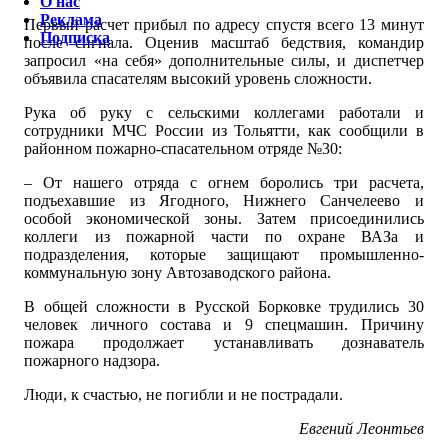
О нас
Реклама
Первый расчет прибыл по адресу спустя всего 13 минут
Подписка
после сигнала. Оценив масштаб бедствия, командир
запросил «на себя» дополнительные силы, и диспетчер
объявила спасателям высокий уровень сложности.
Рука об руку с сельскими коллегами работали и
сотрудники МЧС России из Тольятти, как сообщили в
районном пожарно-спасательном отряде №30:
– От нашего отряда с огнем боролись три расчета,
подъехавшие из Ягодного, Нижнего Санчелеево и
особой экономической зоны. Затем присоединились
коллеги из пожарной части по охране ВАЗа и
подразделения, которые защищают промышленно-
коммунальную зону Автозаводского района.
В общей сложности в Русской Борковке трудились 30
человек личного состава и 9 спецмашин. Причину
пожара продолжает устанавливать дознаватель
пожарного надзора.
Люди, к счастью, не погибли и не пострадали.
Евгений Леонтьев