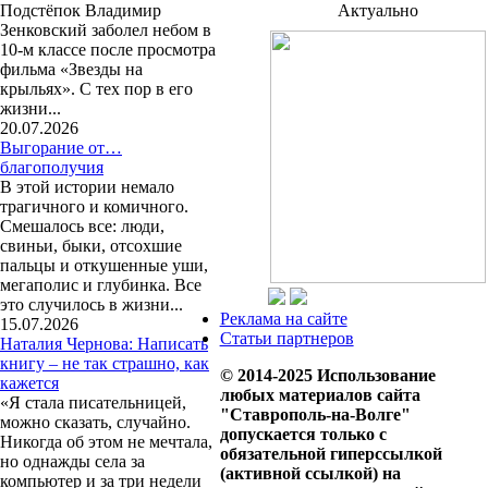
Подстёпок Владимир
Актуально
Зенковский заболел небом в
10-м классе после просмотра
фильма «Звезды на
крыльях». С тех пор в его
жизни...
20.07.2026
Выгорание от…
благополучия
В этой истории немало
трагичного и комичного.
Смешалось все: люди,
свиньи, быки, отсохшие
пальцы и откушенные уши,
мегаполис и глубинка. Все
это случилось в жизни...
Реклама на сайте
15.07.2026
Статьи партнеров
Наталия Чернова: Написать
книгу – не так страшно, как
© 2014-2025 Использование
кажется
любых материалов сайта
«Я стала писательницей,
"Ставрополь-на-Волге"
можно сказать, случайно.
допускается только с
Никогда об этом не мечтала,
обязательной гиперссылкой
но однажды села за
(активной ссылкой) на
компьютер и за три недели