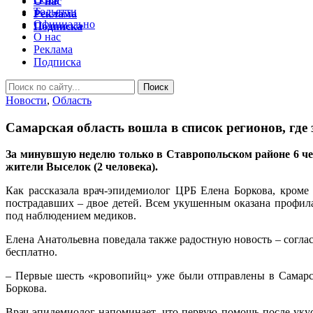
О нас
Тольятти
Реклама
Официально
Подписка
О нас
Реклама
Подписка
Новости
,
Область
Самарская область вошла в список регионов, гд
За минувшую неделю только в Ставропольском районе 6 чел
жители Выселок (2 человека).
Как рассказала врач-эпидемиолог ЦРБ Елена Боркова, кроме
пострадавших – двое детей. Всем укушенным оказана профил
под наблюдением медиков.
Елена Анатольевна поведала также радостную новость – согла
бесплатно.
– Первые шесть «кровопийц» уже были отправлены в Самарско
Боркова.
Врач-эпидемиолог напоминает, что первую помощь после уку