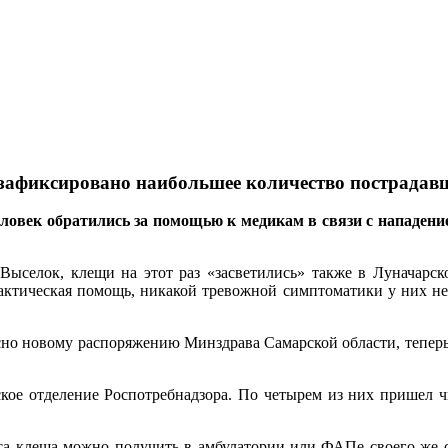
е зафиксировано наибольшее количество пострадав
овек обратились за помощью к медикам в связи с нападение
 Выселок, клещи на этот раз «засветились» также в Луначарск
актическая помощь, никакой тревожной симптоматики у них не 
сно новому распоряжению Минздрава Самарской области, теперь
е отделение Роспотребнадзора. По четырем из них пришел чист
са клеща можно получить в амбулатории или ФАПе своего же се