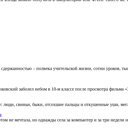
 сдержанностью – полвека учительской жизни, сотни уроков, тыс
овский заболел небом в 10-м классе после просмотра фильма «Зв
: люди, свиньи, быки, отсохшие пальцы и откушенные уши, мегап
я
этом не мечтала, но однажды села за компьютер и за три недели н