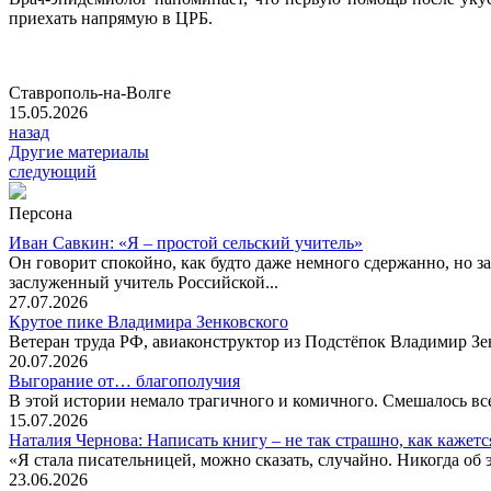
приехать напрямую в ЦРБ.
Ставрополь-на-Волге
15.05.2026
назад
Другие материалы
следующий
Персона
Иван Савкин: «Я – простой сельский учитель»
Он говорит спокойно, как будто даже немного сдержанно, но за
заслуженный учитель Российской...
27.07.2026
Крутое пике Владимира Зенковского
Ветеран труда РФ, авиаконструктор из Подстёпок Владимир Зенк
20.07.2026
Выгорание от… благополучия
В этой истории немало трагичного и комичного. Смешалось все
15.07.2026
Наталия Чернова: Написать книгу – не так страшно, как кажетс
«Я стала писательницей, можно сказать, случайно. Никогда об 
23.06.2026