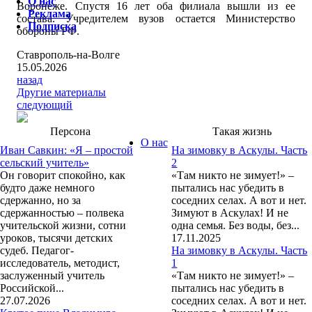
О нас
Воронеже. Спустя 16 лет оба филиала вышли из ее
Реклама
состава. Учредителем вузов остается Министерство
Подписка
обороны РФ.
Ставрополь-на-Волге
15.05.2026
назад
Другие материалы
следующий
Персона
Такая жизнь
О нас
Иван Савкин: «Я – простой
На зимовку в Аскулы. Часть
сельский учитель»
2
Он говорит спокойно, как
«Там никто не зимует!» –
будто даже немного
пытались нас убедить в
сдержанно, но за
соседних селах. А вот и нет.
сдержанностью – полвека
Зимуют в Аскулах! И не
учительской жизни, сотни
одна семья. Без воды, без...
уроков, тысячи детских
17.11.2025
судеб. Педагог-
На зимовку в Аскулы. Часть
исследователь, методист,
1
заслуженный учитель
«Там никто не зимует!» –
Российской...
пытались нас убедить в
27.07.2026
соседних селах. А вот и нет.