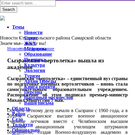
Темы
Новости
Новости Ставропольского района Самарской области
Спорт
Знаем мы – знаете вы!
ЖКХ
Новости
Медицина
,
Образование
Образование
Политика
Сызранская «вертолетка» вышла из
Культура
академии
Экология
Туризм
Сызранская «вертолетка» – единственный вуз страны
Архив Победы
по подготовке военных вертолетчиков – вновь стала
Книга памяти
самостоятельным образовательным учреждением.
Персона
Распоряжение об этом подписал премьер-министр
Народный месяцеслов
Михаил Мишустин 7 мая.
Ваши письма
Область
Обучать летному делу начали в Сызрани с 1960 года, а в
Район
2010-м Сызранское высшее военное авиационное
Село
училище летчиков вместе с Челябинским высшим
Тольятти
военным авиационным училищем штурманов
Официально
объединили, создав Военно-воздушную академию в