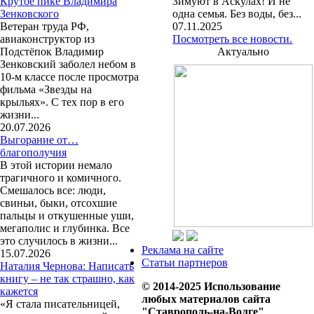
Крутое пике Владимира
Зимуют в Аскулах! И не
Зенковского
одна семья. Без воды, без...
Ветеран труда РФ,
07.11.2025
авиаконструктор из
Посмотреть все новости.
Подстёпок Владимир
Актуально
Зенковский заболел небом в
10-м классе после просмотра
фильма «Звезды на
крыльях». С тех пор в его
жизни...
20.07.2026
Выгорание от…
благополучия
В этой истории немало
трагичного и комичного.
Смешалось все: люди,
свиньи, быки, отсохшие
пальцы и откушенные уши,
мегаполис и глубинка. Все
это случилось в жизни...
Реклама на сайте
15.07.2026
Статьи партнеров
Наталия Чернова: Написать
книгу – не так страшно, как
© 2014-2025 Использование
кажется
любых материалов сайта
«Я стала писательницей,
"Ставрополь-на-Волге"