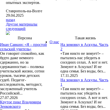
опытных экспертов.
Ставрополь-на-Волге
29.04.2025
назад
Другие материалы
следующий
Персона
Такая жизнь
О нас
Иван Савкин: «Я – простой
На зимовку в Аскулы. Часть
сельский учитель»
2
Он говорит спокойно, как
«Там никто не зимует!» –
будто даже немного
пытались нас убедить в
сдержанно, но за
соседних селах. А вот и нет.
сдержанностью – полвека
Зимуют в Аскулах! И не
учительской жизни, сотни
одна семья. Без воды, без...
уроков, тысячи детских
17.11.2025
судеб. Педагог-
На зимовку в Аскулы. Часть
исследователь, методист,
1
заслуженный учитель
«Там никто не зимует!» –
Российской...
пытались нас убедить в
27.07.2026
соседних селах. А вот и нет.
Крутое пике Владимира
Зимуют в Аскулах! И не
Зенковского
одна семья. Без воды, без...