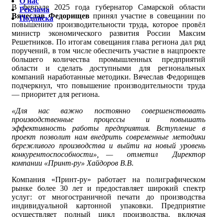
О нас
В феврале 2025 года губернатор Самарской области
Реклама
Вячеслав Федорищев
принял участие в совещании по
Подписка
повышению производительности труда, которое провёл
министр экономического развития России Максим
Решетников. По итогам совещания глава региона дал ряд
поручений, в том числе обеспечить участие в нацпроекте
большего количества промышленных предприятий
области и сделать доступными для региональных
компаний наработанные методики. Вячеслав Федорищев
подчеркнул, что повышение производительности труда
— приоритет для региона.
«Для нас важно постоянно совершенствовать
производственные процессы и повышать
эффективность работы предприятия. Вступление в
проект позволит нам внедрить современные методики
бережливого производства и выйти на новый уровень
конкурентоспособности», — отметил Директор
компании «Принт-ру» Хайдоров В.В.
Компания «Принт-ру» работает на полиграфическом
рынке более 30 лет и предоставляет широкий спектр
услуг: от многостраничной печати до производства
индивидуальной картонной упаковки. Предприятие
осуществляет полный цикл производства, включая