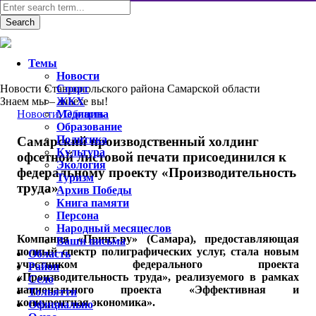
Темы
Новости
Новости Ставропольского района Самарской области
Спорт
Знаем мы – знаете вы!
ЖКХ
Новости
Медицина
,
Область
Образование
Политика
Самарский производственный холдинг
Культура
офсетной листовой печати присоединился к
Экология
федеральному проекту «Производительность
Туризм
труда»
Архив Победы
Книга памяти
Персона
Народный месяцеслов
Компания «Принт-ру» (Самара), предоставляющая
Ваши письма
полный спектр полиграфических услуг, стала новым
Область
участником федерального проекта
Район
«Производительность труда», реализуемого в рамках
Село
национального проекта «Эффективная и
Тольятти
конкурентная экономика».
Официально