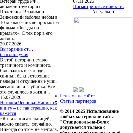
Ветеран труда РФ,
07.11.2025
авиаконструктор из
Посмотреть все новости.
Подстёпок Владимир
Актуально
Зенковский заболел небом в
10-м классе после просмотра
фильма «Звезды на
крыльях». С тех пор в его
жизни...
20.07.2026
Выгорание от…
благополучия
В этой истории немало
трагичного и комичного.
Смешалось все: люди,
свиньи, быки, отсохшие
пальцы и откушенные уши,
мегаполис и глубинка. Все
это случилось в жизни...
Реклама на сайте
15.07.2026
Статьи партнеров
Наталия Чернова: Написать
книгу – не так страшно, как
© 2014-2025 Использование
кажется
любых материалов сайта
«Я стала писательницей,
"Ставрополь-на-Волге"
можно сказать, случайно.
допускается только с
Никогда об этом не мечтала,
обязательной гиперссылкой