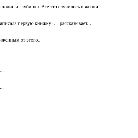
олис и глубинка. Все это случилось в жизни...
аписала первую книжку», – рассказывает...
биженным от этого...
..
..