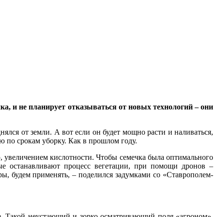
а, и не планирует отказываться от новых технологий – они
ялся от земли. А вот если он будет мощно расти и наливаться,
ю по срокам уборку. Как в прошлом году.
ер, увеличением кислотности. Чтобы семечка была оптимального
рые останавливают процесс вегетации, при помощи дронов –
ры, будем применять, – поделился задумками со «Ставрополем-
ие. Такой неустающий и зорко осматривающий поля «агроном».