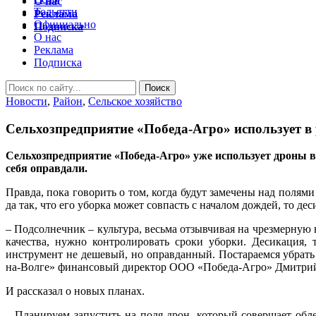
О нас
Тольятти
Реклама
Официально
Подписка
О нас
Реклама
Подписка
Новости
,
Район
,
Сельское хозяйство
Сельхозпредприятие «Победа-Агро» использует в
Сельхозпредприятие «Победа-Агро» уже использует дроны в
себя оправдали.
Правда, пока говорить о том, когда будут замечены над полям
да так, что его уборка может совпасть с началом дождей, то 
– Подсолнечник – культура, весьма отзывчивая на чрезмерную 
качества, нужно контролировать сроки уборки. Десикация,
инструмент не дешевый, но оправданный. Постараемся убрать 
на-Волге» финансовый директор ООО «Победа-Агро» Дмитрий
И рассказал о новых планах.
– Планируем запустить на поля дрон, который совершает обл