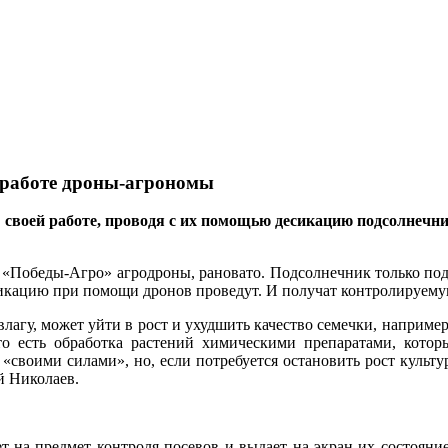
 работе дроны-агрономы
 своей работе, проводя с их помощью десикацию подсолнечник
и «Победы-Агро» агродроны, рановато. Подсолнечник только подн
десикацию при помощи дронов проведут. И получат контролируему
влагу, может уйти в рост и ухудшить качество семечки, наприм
 то есть обработка растений химическими препаратами, кото
«своими силами», но, если потребуется остановить рост культу
 Николаев.
ет на предмет контроля посевов и выдает на экран их состоян