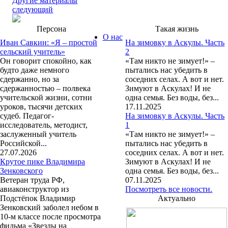
Другие материалы
следующий
Персона
Такая жизнь
О нас
Иван Савкин: «Я – простой
На зимовку в Аскулы. Часть
сельский учитель»
2
Он говорит спокойно, как
«Там никто не зимует!» –
будто даже немного
пытались нас убедить в
сдержанно, но за
соседних селах. А вот и нет.
сдержанностью – полвека
Зимуют в Аскулах! И не
учительской жизни, сотни
одна семья. Без воды, без...
уроков, тысячи детских
17.11.2025
судеб. Педагог-
На зимовку в Аскулы. Часть
исследователь, методист,
1
заслуженный учитель
«Там никто не зимует!» –
Российской...
пытались нас убедить в
27.07.2026
соседних селах. А вот и нет.
Крутое пике Владимира
Зимуют в Аскулах! И не
Зенковского
одна семья. Без воды, без...
Ветеран труда РФ,
07.11.2025
авиаконструктор из
Посмотреть все новости.
Подстёпок Владимир
Актуально
Зенковский заболел небом в
10-м классе после просмотра
фильма «Звезды на