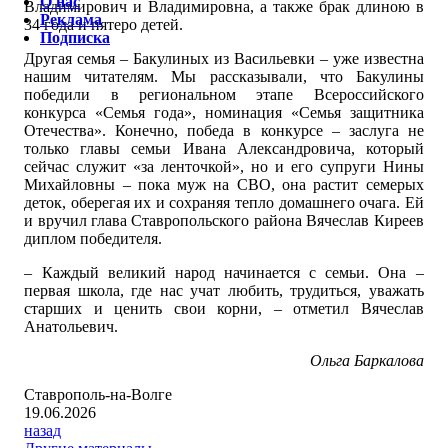
О нас
Владимирович и Владимировна, а также брак длиною в
Реклама
34 года и пятеро детей.
Подписка
Другая семья – Бакулиных из Васильевки – уже известна
нашим читателям. Мы рассказывали, что Бакулины
победили в региональном этапе Всероссийского
конкурса «Семья года», номинация «Семья защитника
Отечества». Конечно, победа в конкурсе – заслуга не
только главы семьи Ивана Александровича, который
сейчас служит «за ленточкой», но и его супруги Нины
Михайловны – пока муж на СВО, она растит семерых
деток, оберегая их и сохраняя тепло домашнего очага. Ей
и вручил глава Ставропольского района Вячеслав Киреев
диплом победителя.
– Каждый великий народ начинается с семьи. Она –
первая школа, где нас учат любить, трудиться, уважать
старших и ценить свои корни, – отметил Вячеслав
Анатольевич.
Ольга Баркалова
Ставрополь-на-Волге
19.06.2026
назад