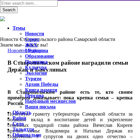
Темы
Новости
Новости Ставропольского района Самарской области
Спорт
Знаем мы – знаете вы!
ЖКХ
Новости
Медицина
,
Район
Образование
Политика
В Ставропольском районе наградили семьи
Культура
Держак и Бакулиных
Экология
Туризм
Архив Победы
Книга памяти
В Ставропольском районе есть те, кто своим
Персона
примером доказывает: пока крепка семья – крепка
Народный месяцеслов
Россия.
Ваши письма
Область
Почетную грамоту губернатора Самарской области за
Район
большой вклад в воспитание детей и укрепление
Село
семейных традиций глава района Вячеслав Киреев
Тольятти
вручил семье Владимира и Натальи Держак из
Официально
Подстёпок. У супругов на двоих одно отчество –