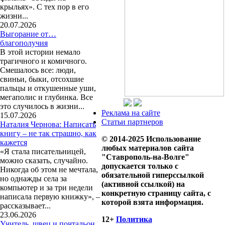
крыльях». С тех пор в его
жизни...
20.07.2026
Выгорание от…
благополучия
В этой истории немало
трагичного и комичного.
Смешалось все: люди,
свиньи, быки, отсохшие
пальцы и откушенные уши,
мегаполис и глубинка. Все
это случилось в жизни...
Реклама на сайте
15.07.2026
Статьи партнеров
Наталия Чернова: Написать
книгу – не так страшно, как
© 2014-2025 Использование
кажется
любых материалов сайта
«Я стала писательницей,
"Ставрополь-на-Волге"
можно сказать, случайно.
допускается только с
Никогда об этом не мечтала,
обязательной гиперссылкой
но однажды села за
(активной ссылкой) на
компьютер и за три недели
конкретную страницу сайта, с
написала первую книжку», –
которой взята информация.
рассказывает...
23.06.2026
12+
Политика
Учитель, швец и почтальон