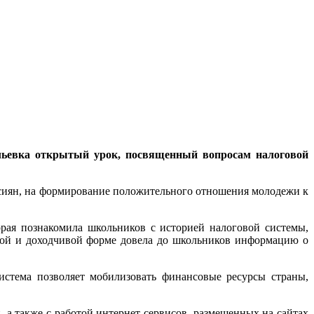
льевка открытый урок, посвященный вопросам налоговой
ссиян, на формирование положительного отношения молодежи к
рая познакомила школьников с историей налоговой системы,
ной и доходчивой форме довела до школьников информацию о
истема позволяет мобилизовать финансовые ресурсы страны,
а также с работой интернет-сервисов, размещенных на сайтах