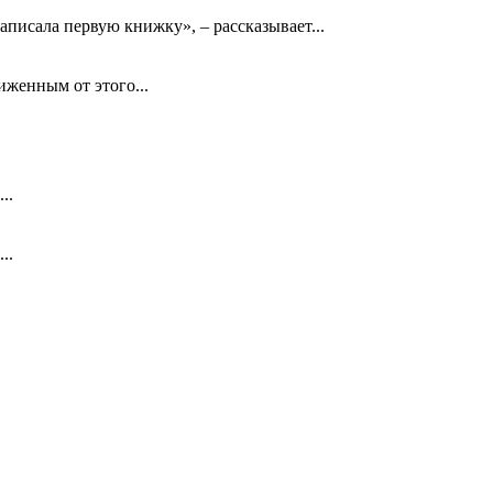
аписала первую книжку», – рассказывает...
биженным от этого...
..
..