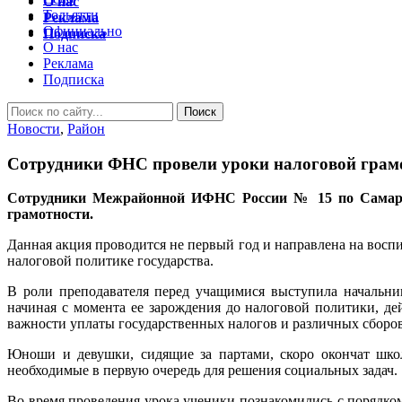
О нас
Тольятти
Реклама
Официально
Подписка
О нас
Реклама
Подписка
Новости
,
Район
Сотрудники ФНС провели уроки налоговой грам
Сотрудники Межрайонной ИФНС России № 15 по Самарско
грамотности.
Данная акция проводится не первый год и направлена на вос
налоговой политике государства.
В роли преподавателя перед учащимися выступила начальни
начиная с момента ее зарождения до налоговой политики, 
важности уплаты государственных налогов и различных сборов
Юноши и девушки, сидящие за партами, скоро окончат школ
необходимые в первую очередь для решения социальных задач.
Во время проведения урока ученики познакомились с порядко