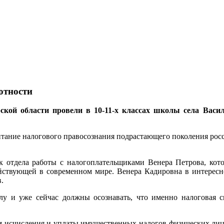
отности
й области провели в 10-11-х классах школы села Васи
питание налогового правосознания подрастающего поколения ро
к отдела работы с налогоплательщиками Венера Петрова, кото
действующей в современном мире. Венера Кадировна в интерес
.
у и уже сейчас должны осознавать, что именно налоговая с
м исчисления и уплаты имущественных налогов физических лиц, 