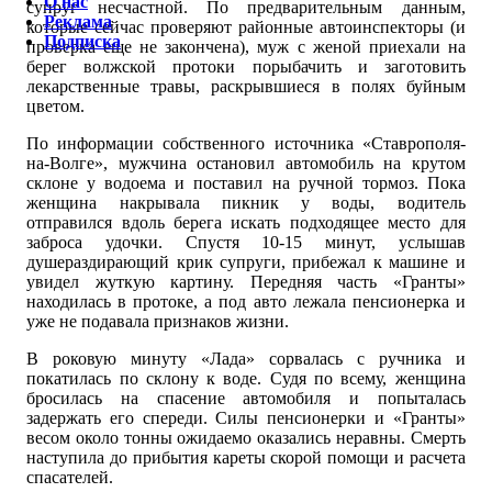
О нас
супруг несчастной. По предварительным данным,
Реклама
которые сейчас проверяют районные автоинспекторы (и
Подписка
проверка еще не закончена), муж с женой приехали на
берег волжской протоки порыбачить и заготовить
лекарственные травы, раскрывшиеся в полях буйным
цветом.
По информации собственного источника «Ставрополя-
на-Волге», мужчина остановил автомобиль на крутом
склоне у водоема и поставил на ручной тормоз. Пока
женщина накрывала пикник у воды, водитель
отправился вдоль берега искать подходящее место для
заброса удочки. Спустя 10-15 минут, услышав
душераздирающий крик супруги, прибежал к машине и
увидел жуткую картину. Передняя часть «Гранты»
находилась в протоке, а под авто лежала пенсионерка и
уже не подавала признаков жизни.
В роковую минуту «Лада» сорвалась с ручника и
покатилась по склону к воде. Судя по всему, женщина
бросилась на спасение автомобиля и попыталась
задержать его спереди. Силы пенсионерки и «Гранты»
весом около тонны ожидаемо оказались неравны. Смерть
наступила до прибытия кареты скорой помощи и расчета
спасателей.