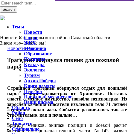
Темы
Новости
Новости Ставропольского района Самарской области
Спорт
Знаем мы – знаете вы!
ЖКХ
Новости
Медицина
,
Район
Образование
Политика
Трагедией обернулся пикник для пожилой
Культура
пары
Экология
Туризм
Архив Победы
Книга памяти
Страшной трагедией обернулся отдых для пожилой
Персона
пары в двух километрах от Хрящевки. Пытаясь
Народный месяцеслов
спасти семейное имущество, погибла пенсионерка. Из
Ваши письма
зарослей камыша спасатели извлекали тело 71-летней
Область
женщины около часа. События развивались так же
Район
стремительно, как и печально…
Село
Тольятти
Бригаду медиков, экипаж полиции и боевой расчет
Официально
местной пожарно-спасательной части №145 вызвал