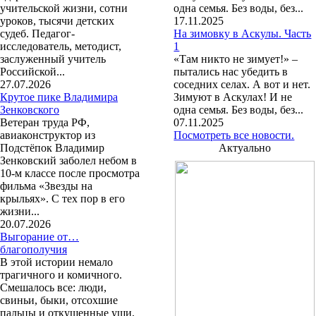
учительской жизни, сотни
одна семья. Без воды, без...
уроков, тысячи детских
17.11.2025
судеб. Педагог-
На зимовку в Аскулы. Часть
исследователь, методист,
1
заслуженный учитель
«Там никто не зимует!» –
Российской...
пытались нас убедить в
27.07.2026
соседних селах. А вот и нет.
Крутое пике Владимира
Зимуют в Аскулах! И не
Зенковского
одна семья. Без воды, без...
Ветеран труда РФ,
07.11.2025
авиаконструктор из
Посмотреть все новости.
Подстёпок Владимир
Актуально
Зенковский заболел небом в
10-м классе после просмотра
фильма «Звезды на
крыльях». С тех пор в его
жизни...
20.07.2026
Выгорание от…
благополучия
В этой истории немало
трагичного и комичного.
Смешалось все: люди,
свиньи, быки, отсохшие
пальцы и откушенные уши,