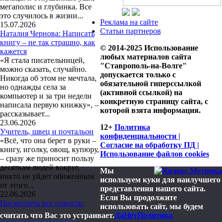
мегаполис и глубинка. Все
это случилось в жизни...
Реклама на сайте
15.07.2026
Статьи партнеров
Наталия Чернова: Написать
книгу – не так страшно, как
© 2014-2025 Использование
кажется
любых материалов сайта
«Я стала писательницей,
"Ставрополь-на-Волге"
можно сказать, случайно.
допускается только с
Никогда об этом не мечтала,
обязательной гиперссылкой
но однажды села за
(активной ссылкой) на
компьютер и за три недели
конкретную страницу сайта, с
написала первую книжку», –
которой взята информация.
рассказывает...
23.06.2026
12+
Политика
Учитель, швец и почтальон
конфиденциальности |
«Всё, что она берет в руки –
Согласие на обработку ПД |
книгу, иголку, овощ, купюру,
Использование файлов cookies
– сразу же приносит пользу
десяткам людей вокруг,
Мы
никто не уйдет обиженным
используем куки для наилучшего
от этого...
представления нашего сайта.
22.06.2026
Если Вы продолжите
Посмотреть все новости.
использовать сайт, мы будем
считать что Вас это устраивает.
Да
Нет
Политика