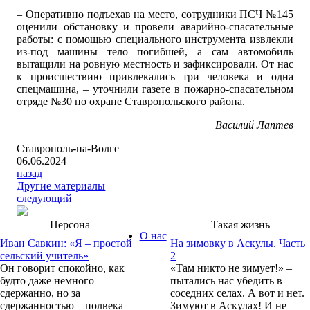
– Оперативно подъехав на место, сотрудники ПСЧ №145
оценили обстановку и провели аварийно-спасательные
работы: с помощью специального инструмента извлекли
из-под машины тело погибшей, а сам автомобиль
вытащили на ровную местность и зафиксировали. От нас
к происшествию привлекались три человека и одна
спецмашина, – уточнили газете в пожарно-спасательном
отряде №30 по охране Ставропольского района.
Василий Лаптев
Ставрополь-на-Волге
06.06.2024
назад
Другие материалы
следующий
Персона
Такая жизнь
О нас
Иван Савкин: «Я – простой
На зимовку в Аскулы. Часть
сельский учитель»
2
Он говорит спокойно, как
«Там никто не зимует!» –
будто даже немного
пытались нас убедить в
сдержанно, но за
соседних селах. А вот и нет.
сдержанностью – полвека
Зимуют в Аскулах! И не