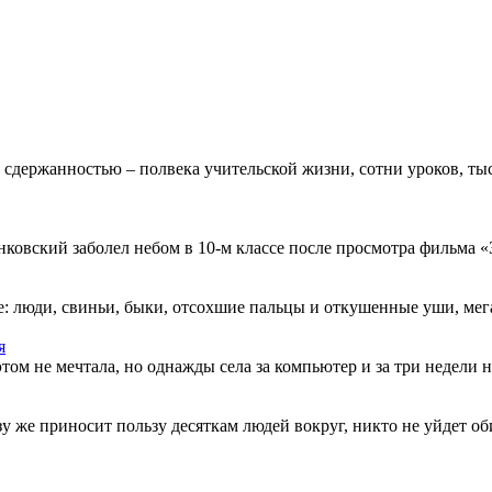
 сдержанностью – полвека учительской жизни, сотни уроков, тыс
овский заболел небом в 10-м классе после просмотра фильма «Зв
: люди, свиньи, быки, отсохшие пальцы и откушенные уши, мегап
я
этом не мечтала, но однажды села за компьютер и за три недели н
разу же приносит пользу десяткам людей вокруг, никто не уйдет о