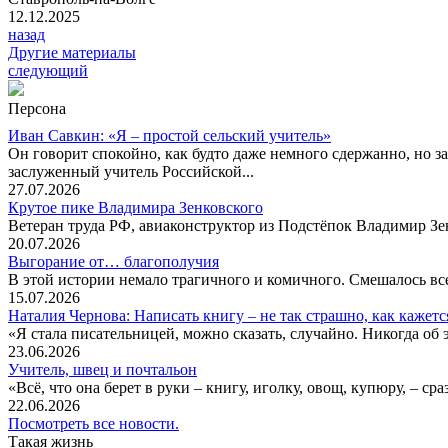
12.12.2025
назад
Другие материалы
следующий
Персона
Иван Савкин: «Я – простой сельский учитель»
Он говорит спокойно, как будто даже немного сдержанно, но за
заслуженный учитель Российской...
27.07.2026
Крутое пике Владимира Зенковского
Ветеран труда РФ, авиаконструктор из Подстёпок Владимир Зенк
20.07.2026
Выгорание от… благополучия
В этой истории немало трагичного и комичного. Смешалось все
15.07.2026
Наталия Чернова: Написать книгу – не так страшно, как кажетс
«Я стала писательницей, можно сказать, случайно. Никогда об 
23.06.2026
Учитель, швец и почтальон
«Всё, что она берет в руки – книгу, иголку, овощ, купюру, – с
22.06.2026
Посмотреть все новости.
Такая жизнь