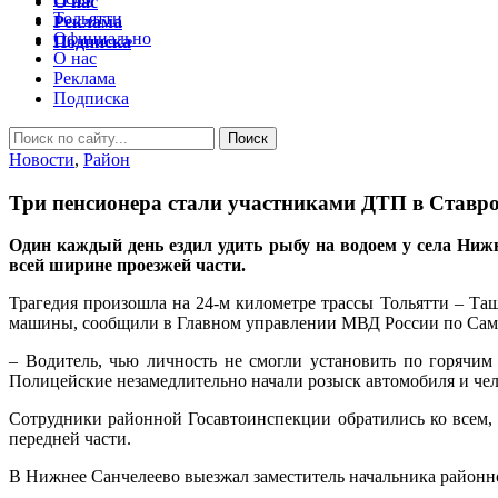
О нас
Тольятти
Реклама
Официально
Подписка
О нас
Реклама
Подписка
Новости
,
Район
Три пенсионера стали участниками ДТП в Ставр
Один каждый день ездил удить рыбу на водоем у села Нижн
всей ширине проезжей части.
Трагедия произошла на 24-м километре трассы Тольятти – Та
машины, сообщили в Главном управлении МВД России по Сама
– Водитель, чью личность не смогли установить по горячим
Полицейские незамедлительно начали розыск автомобиля и чел
Сотрудники районной Госавтоинспекции обратились ко всем,
передней части.
В Нижнее Санчелеево выезжал заместитель начальника районн