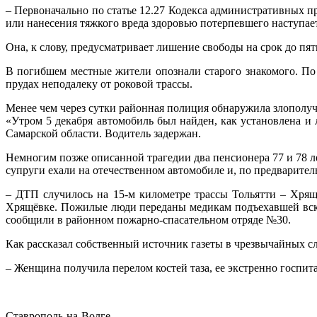
– Первоначально по статье 12.27 Кодекса административных п
или нанесения тяжкого вреда здоровью потерпевшего наступает
Она, к слову, предусматривает лишение свободы на срок до пяти
В погибшем местные жители опознали старого знакомого. По
прудах неподалеку от роковой трассы.
Менее чем через сутки районная полиция обнаружила злополуч
«Утром 5 декабря автомобиль был найден, как установлена и
Самарской области. Водитель задержан.
Немногим позже описанной трагедии два пенсионера 77 и 78 л
супруги ехали на отечественном автомобиле и, по предварител
– ДТП случилось на 15-м километре трассы Тольятти – Хрящ
Хрящёвке. Пожилые люди переданы медикам подъехавшей вско
сообщили в районном пожарно-спасательном отряде №30.
Как рассказал собственный источник газеты в чрезвычайных сл
– Женщина получила перелом костей таза, ее экстренно госпи
Ставрополь-на-Волге