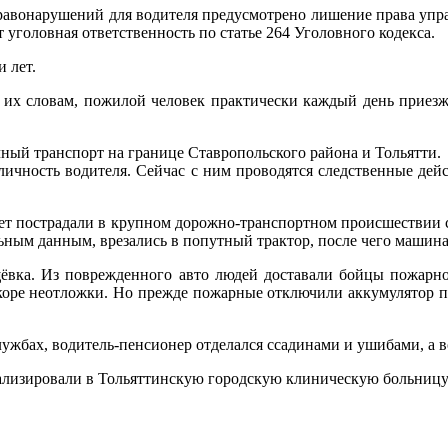
равонарушений для водителя предусмотрено лишение права управл
 уголовная ответственность по статье 264 Уголовного кодекса.
 лет.
 их словам, пожилой человек практически каждый день приезж
ный транспорт на границе Ставропольского района и Тольятти.
 личность водителя. Сейчас с ним проводятся следственные д
ет пострадали в крупном дорожно-транспортном происшествии с
ьным данным, врезались в попутный трактор, после чего машина
ёвка. Из поврежденного авто людей доставали бойцы пожарно-
ре неотложки. Но прежде пожарные отключили аккумулятор по
ужбах, водитель-пенсионер отделался ссадинами и ушибами, а во
тализировали в Тольяттинскую городскую клиническую больницу