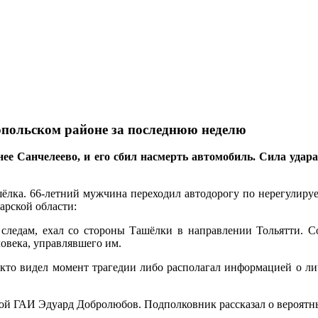
опольском районе за последнюю неделю
ее Санчелеево, и его сбил насмерть автомобиль. Сила удар
шёлка. 66-летний мужчина переходил автодорогу по нерегулиру
рской области:
 следам, ехал со стороны Ташёлки в направлении Тольятти. 
овека, управлявшего им.
 кто видел момент трагедии либо располагал информацией о 
ой ГАИ Эдуард Добролюбов. Подполковник рассказал о вероятн