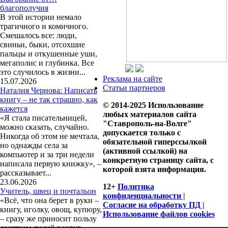
благополучия
В этой истории немало
трагичного и комичного.
Смешалось все: люди,
свиньи, быки, отсохшие
пальцы и откушенные уши,
мегаполис и глубинка. Все
это случилось в жизни...
Реклама на сайте
15.07.2026
Статьи партнеров
Наталия Чернова: Написать
книгу – не так страшно, как
© 2014-2025 Использование
кажется
любых материалов сайта
«Я стала писательницей,
"Ставрополь-на-Волге"
можно сказать, случайно.
допускается только с
Никогда об этом не мечтала,
обязательной гиперссылкой
но однажды села за
(активной ссылкой) на
компьютер и за три недели
конкретную страницу сайта, с
написала первую книжку», –
которой взята информация.
рассказывает...
23.06.2026
12+
Политика
Учитель, швец и почтальон
конфиденциальности |
«Всё, что она берет в руки –
Согласие на обработку ПД |
книгу, иголку, овощ, купюру,
Использование файлов cookies
– сразу же приносит пользу
десяткам людей вокруг,