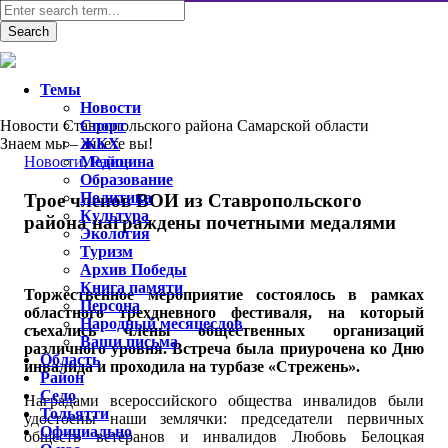
Темы
Новости
Новости Ставропольского района Самарской области
Спорт
Знаем мы – знаете вы!
ЖКХ
Новости
Медицина
,
Район
Образование
Политика
Трое членов ВОИ из Ставропольского
Культура
района награждены почетными медалями
Экология
Туризм
Архив Победы
Книга памяти
Торжественное мероприятие состоялось в рамках
Персона
областного трехдневного фестиваля, на который
Народный месяцеслов
съехались члены общественных организаций
Ваши письма
различного уровня. Встреча была приурочена ко Дню
Область
инвалида и проходила на турбазе «Стрежень».
Район
Село
Наградами всероссийского общества инвалидов были
Тольятти
удостоены наши землячки: председатели первичных
Официально
обществ ветеранов и инвалидов Любовь Белоцкая