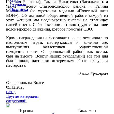
О нас
(Русская Борковка), Тамара Никитенко (Васильевка), а
Реклама
также – всего Ставропольского района – Галина
Подписка
Мошнинова (ее удостоили медалью «Почетный член
ВОИ»). Об активной общественной работе каждой из
этих женщин мы неоднократно писали на страницах
нашей газеты. Сейчас все они активно трудятся на ниве
волонтерского движения, которое помогает СВО.
Кроме награждения на фестивале прошел чемпионат по
настольным играм, мастер-классы и, конечно же,
выступления коллективов художественной
самодеятельности. Ставропольский район, как всегда,
был на высоте. Вокруг наших рукодельниц все три дня
был аншлаг, настолько интересными были их уроки
мастерства.
Алина Кузнецова
Ставрополь-на-Волге
05.12.2023
назад
Другие материалы
следующий
Персона
Такая жизнь