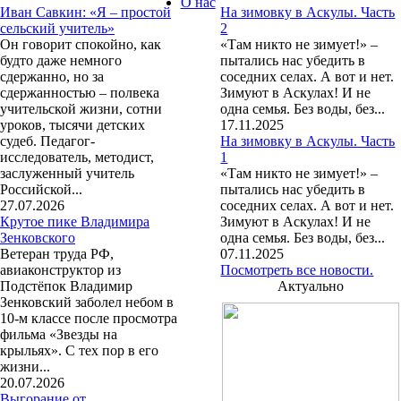
О нас
Иван Савкин: «Я – простой
На зимовку в Аскулы. Часть
сельский учитель»
2
Он говорит спокойно, как
«Там никто не зимует!» –
будто даже немного
пытались нас убедить в
сдержанно, но за
соседних селах. А вот и нет.
сдержанностью – полвека
Зимуют в Аскулах! И не
учительской жизни, сотни
одна семья. Без воды, без...
уроков, тысячи детских
17.11.2025
судеб. Педагог-
На зимовку в Аскулы. Часть
исследователь, методист,
1
заслуженный учитель
«Там никто не зимует!» –
Российской...
пытались нас убедить в
27.07.2026
соседних селах. А вот и нет.
Крутое пике Владимира
Зимуют в Аскулах! И не
Зенковского
одна семья. Без воды, без...
Ветеран труда РФ,
07.11.2025
авиаконструктор из
Посмотреть все новости.
Подстёпок Владимир
Актуально
Зенковский заболел небом в
10-м классе после просмотра
фильма «Звезды на
крыльях». С тех пор в его
жизни...
20.07.2026
Выгорание от…