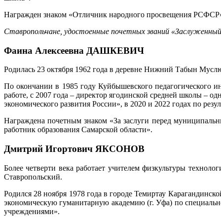
Награжден знаком «Отличник народного просвещения РСФСР».
Ставропольчане, удостоенные почетных званий «Заслуженный
Фаина Алексеевна ДАШКЕВИЧ
Родилась 23 октября 1962 года в деревне Нижний Табын Мусл
По окончании в 1985 году Куйбышевского педагогического ин
работе, с 2007 года – директор ягодинской средней школы – о
экономического развития России», в 2020 и 2022 годах по рез
Награждена почетным знаком «За заслуги перед муниципаль
работник образования Самарской области».
Дмитрий Игортович ЯКСОНОВ
Более четверти века работает учителем физкультуры технол
Ставропольский.
Родился 28 ноября 1978 года в городе Темиртау Карагандинск
экономическую гуманитарную академию (г. Уфа) по специаль
учреждениями».