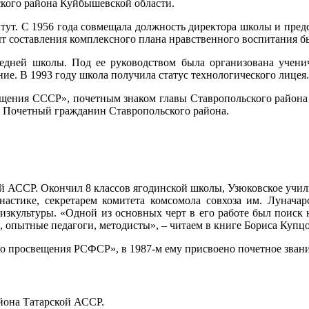
ского района Куйбышевской области.
т. С 1956 года совмещала должность директора школы и председ
т составления комплексного плана нравственного воспитания бы
редней школы. Под ее руководством была организована ученич
е. В 1993 году школа получила статус технологического лицея.
ещения СССР», почетным знаком главы Ставропольского района
 Почетный гражданин Ставропольского района.
й АССР. Окончил 8 классов ягодинской школы, Узюковское учи
астике, секретарем комитета комсомола совхоза им. Луначар
зкультуры. «Одной из основных черт в его работе был поиск н
и, опытные педагоги, методисты», – читаем в книге Бориса Купц
го просвещения РСФСР», в 1987-м ему присвоено почетное зва
йона Татарской АССР.