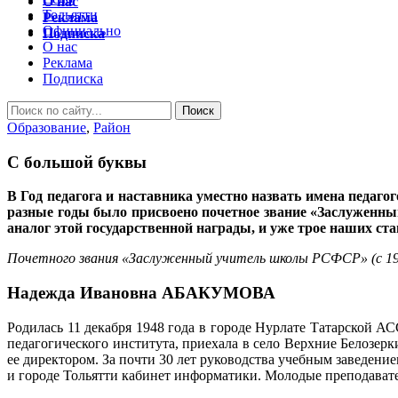
О нас
Тольятти
Реклама
Официально
Подписка
О нас
Реклама
Подписка
Образование
,
Район
С большой буквы
В Год педагога и наставника уместно назвать имена педаго
разные годы было присвоено почетное звание «Заслуженный
аналог этой государственной награды, и уже трое наших ст
Почетного звания «Заслуженный учитель школы РСФСР» (с 19
Надежда Ивановна АБАКУМОВА
Родилась 11 декабря 1948 года в городе Нурлате Татарской А
педагогического института, приехала в село Верхние Белозерк
ее директором. За почти 30 лет руководства учебным заведен
и городе Тольятти кабинет информатики. Молодые преподавате