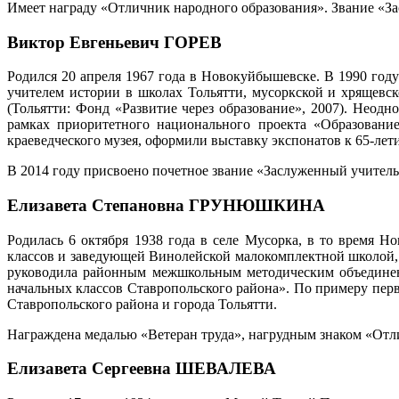
Имеет награду «Отличник народного образования». Звание «З
Виктор Евгеньевич ГОРЕВ
Родился 20 апреля 1967 года в Новокуйбышевске. В 1990 год
учителем истории в школах Тольятти, мусоркской и хрящевс
(Тольятти: Фонд «Развитие через образование», 2007). Неод
рамках приоритетного национального проекта «Образование
краеведческого музея, оформили выставку экспонатов к 65-ле
В 2014 году присвоено почетное звание «Заслуженный учител
Елизавета Степановна ГРУНЮШКИНА
Родилась 6 октября 1938 года в селе Мусорка, в то время Н
классов и заведующей Винолейской малокомплектной школой, с
руководила районным межшкольным методическим объединени
начальных классов Ставропольского района». По примеру пер
Ставропольского района и города Тольятти.
Награждена медалью «Ветеран труда», нагрудным знаком «Отл
Елизавета Сергеевна ШЕВАЛЕВА