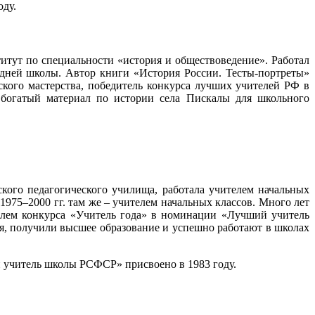
оду.
итут по специальности «история и обществоведение». Работал
едней школы. Автор книги «История России. Тесты-портреты»
ского мастерства, победитель конкурса лучших учителей РФ в
 богатый материал по истории села Пискалы для школьного
ского педагогического училища, работала учителем начальных
975–2000 гг. там же – учителем начальных классов. Много лет
елем конкурса «Учитель года» в номинации «Лучший учитель
я, получили высшее образование и успешно работают в школах
 учитель школы РСФСР» присвоено в 1983 году.