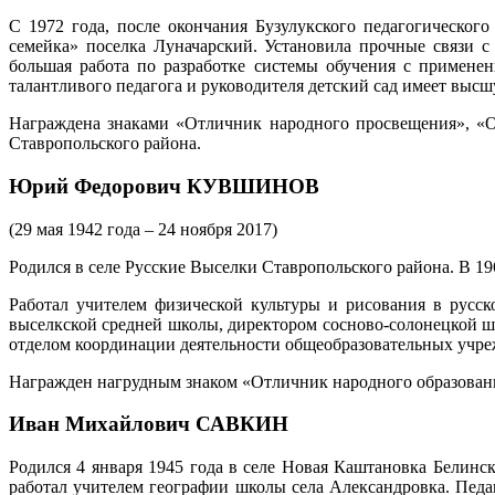
С 1972 года, после окончания Бузулукского педагогическо
семейка» поселка Луначарский. Установила прочные связи 
большая работа по разработке системы обучения с примене
талантливого педагога и руководителя детский сад имеет выс
Награждена знаками «Отличник народного просвещения», «О
Ставропольского района.
Юрий Федорович КУВШИНОВ
(29 мая 1942 года – 24 ноября 2017)
Родился в селе Русские Выселки Ставропольского района. В 1
Работал учителем физической культуры и рисования в русс
выселкской средней школы, директором сосново-солонецкой ш
отделом координации деятельности общеобразовательных учреж
Награжден нагрудным знаком «Отличник народного образован
Иван Михайлович САВКИН
Родился 4 января 1945 года в селе Новая Каштановка Белинск
работал учителем географии школы села Александровка. Пед