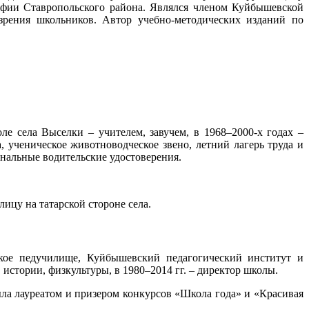
афии Ставропольского района. Являлся членом Куйбышевской
рения школьников. Автор учебно-методических изданий по
ле села Выселки – учителем, завучем, в 1968–2000-х годах –
 ученическое животноводческое звено, летний лагерь труда и
нальные водительские удостоверения.
ицу на татарской стороне села.
ское педучилище, Куйбышевский педагогический институт и
истории, физкультуры, в 1980–2014 гг. – директор школы.
ыла лауреатом и призером конкурсов «Школа года» и «Красивая