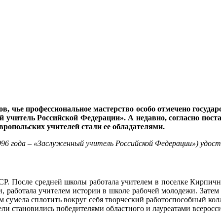
гов, чье профессиональное мастерство особо отмечено госуда
 учитель Российской Федерации». А недавно, согласно пост
авропольских учителей стали ее обладателями.
96 года – «Заслуженный учитель Российской Федерации») удос
ССР. После средней школы работала учителем в поселке Кирпичн
и, работала учителем истории в школе рабочей молодежи. Затем п
ием сумела сплотить вокруг себя творческий работоспособный ко
ли становились победителями областного и лауреатами всеросси