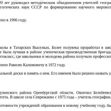
20 лет руководил методическим объединением учителей геогр
гогических наук СССР по формированию научного мировозз
но в 1996 году.
колы в Татарских Выселках. Более полувека проработал в шко
 была лучшая в районе ученическая производственная бригада,
втокласс, где школьники и молодежь района получали профессио
ено Равилю Калимовичу в 1972 году.
льной доски в память о нем. Его именем было решено назвать ул
улинского района Оренбургской области. Окончил Белебеев
ета. В школе села Севрюкаево с 1975 года – учитель географии, 
готовности учреждений образования к новому учебному году, б