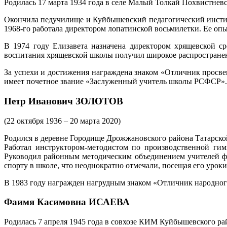
Родилась 17 марта 1934 года в селе Малый Толкай Похвистнев
Окончила педучилище и Куйбышевский педагогический институ
1968-го работала директором лопатинской восьмилетки. Ее опы
В 1974 году Елизавета назначена директором хрящевской с
воспитания хрящевской школы получил широкое распространени
За успехи и достижения награждена знаком «Отличник просв
имеет почетное звание «Заслуженный учитель школы РСФСР».
Петр Иванович ЗОЛОТОВ
(22 октября 1936 – 20 марта 2020)
Родился в деревне Городище Дрожжановского района Татарско
Работал инструктором-методистом по производственной гимн
Руководил районным методическим объединением учителей фи
спорту в школе, что неоднократно отмечали, посещая его урок
В 1983 году награжден нагрудным знаком «Отличник народно
Фаимя Касимовна ИСАЕВА
Родилась 7 апреля 1945 года в совхозе КИМ Куйбышевского ра