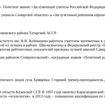
 Почетное звание «Заслуженный учитель Российской Федерации
 учитель Самарской области» и «Заслуженный работник образо
юмовского района Татарской АССР.
ститута им. В.В. Куйбышева работала учителем математики в шк
дной из лучших в районе. Школа внесена в Федеральный реестр 
ультатам рейтинговых показателей признана лучшей школой Сама
ным районом Ставропольский», нагрудным знаком «Почетный ра
огического лицея села Хрящевка. Старший тренер-преподавател
ой области Казахской ССР. В 1997 году окончил Карагандинский
ности «психология», в 2013 году – повышение квалификации п