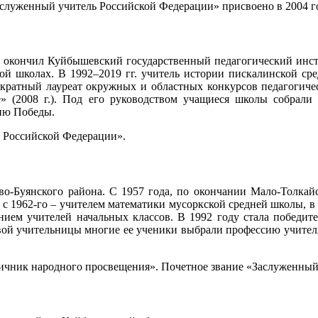
аслуженный учитель Российской Федерации» присвоено в 2004 г
у окончил Куйбышевский государственный педагогический инст
кой школах. В 1992–2019 гг. учитель истории пискалинской ср
нократный лауреат окружных и областных конкурсов педагогиче
» (2008 г.). Под его руководством учащиеся школы собрали
тию Победы.
ь Российской Федерации».
ово-Буянского района. С 1957 года, по окончании Мало-Толкай
 1962-го – учителем математики мусоркской средней школы, в 1
ем учителей начальных классов. В 1992 году стала победит
вой учительницы многие ее ученики выбрали профессию учител
ичник народного просвещения». Почетное звание «Заслуженный