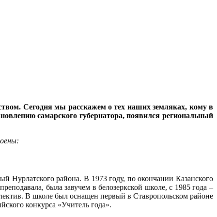
рством. Сегодня мы расскажем о тех наших земляках, кому в
ановлению самарского губернатора, появился региональный
тоены:
ый Нурлатского района. В 1973 году, по окончании Казанского
реподавала, была завучем в белозеркской школе, с 1985 года –
ллектив. В школе был оснащен первый в Ставропольском районе
йского конкурса «Учитель года».