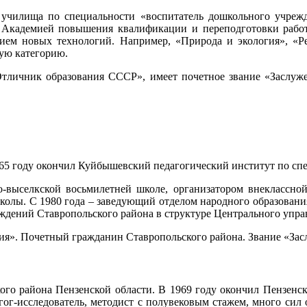
го училища по специальности «воспитатель дошкольного учреж
с Академией повышения квалификации и переподготовки работн
нием новых технологий. Например, «Природа и экология», «Ре
шую категорию.
тличник образования СССР», имеет почетное звание «Заслуж
965 году окончил Куйбышевский педагогический институт по сп
ко-выселкской восьмилетней школе, организатором внеклассно
колы. С 1980 года – заведующий отделом народного образовани
дений Ставропольского района в структуре Центрального управ
ия». Почетный гражданин Ставропольского района. Звание «За
ого района Пензенской области. В 1969 году окончил Пензенск
агог-исследователь, методист с полувековым стажем, много си