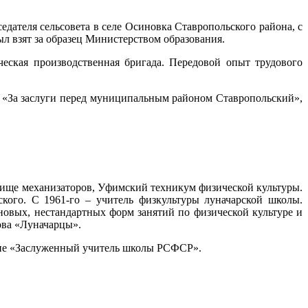
ателя сельсовета в селе Осиновка Ставропольского района, с
л взят за образец Министерством образования.
еская производственная бригада. Передовой опыт трудового
 «За заслуги перед муниципальным районом Ставропольский»,
лище механизаторов, Уфимский техникум физической культуры.
ского. С 1961-го – учитель физкультуры луначарской школы.
овых, нестандартных форм занятий по физической культуре и
ова «Луначарцы».
ние «Заслуженный учитель школы РСФСР».