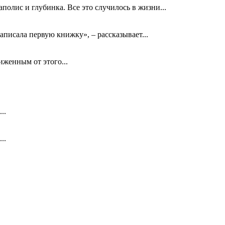
олис и глубинка. Все это случилось в жизни...
аписала первую книжку», – рассказывает...
биженным от этого...
..
..