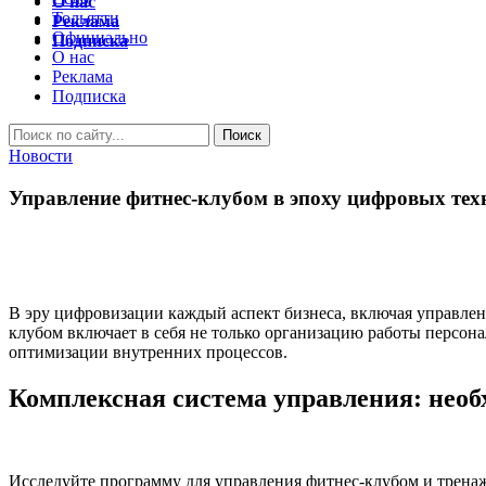
О нас
Тольятти
Реклама
Официально
Подписка
О нас
Реклама
Подписка
Новости
Управление фитнес-клубом в эпоху цифровых те
В эру цифровизации каждый аспект бизнеса, включая управле
клубом включает в себя не только организацию работы персон
оптимизации внутренних процессов.
Комплексная система управления: необ
Исследуйте программу для управления фитнес-клубом и трена